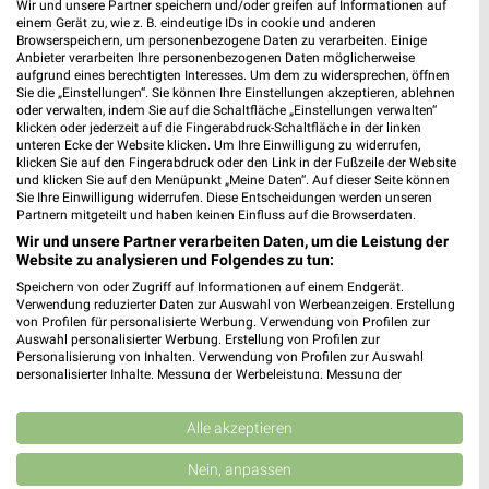
Geschlossen
Wir und unsere Partner speichern und/oder greifen auf Informationen auf
einem Gerät zu, wie z. B. eindeutige IDs in cookie und anderen
28,70 km
Browserspeichern, um personenbezogene Daten zu verarbeiten. Einige
Anbieter verarbeiten Ihre personenbezogenen Daten möglicherweise
aufgrund eines berechtigten Interesses. Um dem zu widersprechen, öffnen
Sie die „Einstellungen“. Sie können Ihre Einstellungen akzeptieren, ablehnen
Ernsting's family Trier
oder verwalten, indem Sie auf die Schaltfläche „Einstellungen verwalten“
Ostallee 3-7
klicken oder jederzeit auf die Fingerabdruck-Schaltfläche in der linken
unteren Ecke der Website klicken. Um Ihre Einwilligung zu widerrufen,
54290 Trier
❯
klicken Sie auf den Fingerabdruck oder den Link in der Fußzeile der Website
und klicken Sie auf den Menüpunkt „Meine Daten“. Auf dieser Seite können
Heute 09:00 - 20:00 Uhr |
Geschlossen
Sie Ihre Einwilligung widerrufen. Diese Entscheidungen werden unseren
Partnern mitgeteilt und haben keinen Einfluss auf die Browserdaten.
30,82 km
Wir und unsere Partner verarbeiten Daten, um die Leistung der
Website zu analysieren und Folgendes zu tun:
Speichern von oder Zugriff auf Informationen auf einem Endgerät.
Verwendung reduzierter Daten zur Auswahl von Werbeanzeigen. Erstellung
von Profilen für personalisierte Werbung. Verwendung von Profilen zur
Auswahl personalisierter Werbung. Erstellung von Profilen zur
Personalisierung von Inhalten. Verwendung von Profilen zur Auswahl
personalisierter Inhalte. Messung der Werbeleistung. Messung der
Performance von Inhalten. Analyse von Zielgruppen durch Statistiken oder
Kombinationen von Daten aus verschiedenen Quellen. Entwicklung und
Verbesserung der Angebote. Verwendung reduzierter Daten zur Auswahl
Alle akzeptieren
von Inhalten.
Daten können außerhalb der Europäischen Union weitergegeben und in die
Nein, anpassen
USA gesendet werden.