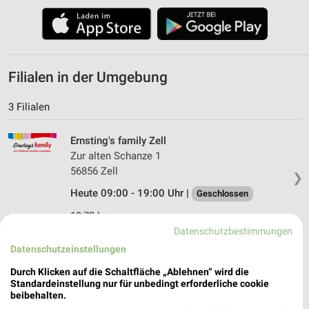
Filialen in der Umgebung
3 Filialen
Ernsting's family Zell
Zur alten Schanze 1
56856 Zell
❯
Heute 09:00 - 19:00 Uhr |
Geschlossen
19,70 km
Datenschutzbestimmungen
Datenschutzeinstellungen
Ernsting's family Trier
Zurmaiener Straße 160-168
Durch Klicken auf die Schaltfläche „Ablehnen“ wird die
Standardeinstellung nur für unbedingt erforderliche cookie
54292 Trier
❯
beibehalten.
Heute 09:00 - 20:00 Uhr |