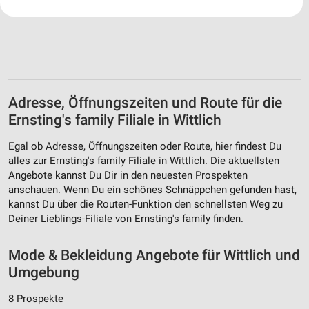
Ihre Einwilligung und die cookie Richtlinie gelten ausschließlich für diese
Website/App.
Partnerliste anzeigen (1 IAB-Anbieter)
Wir nutzen Ihre Daten für folgende Zwecke:
IAB-Verarbeitungszwecke:
Speichern von oder Zugriff auf Informationen
Adresse, Öffnungszeiten und Route für die
auf einem Endgerät
Ernsting's family Filiale in Wittlich
Verwendung reduzierter Daten zur Auswahl von
Werbeanzeigen
Egal ob Adresse, Öffnungszeiten oder Route, hier findest Du
alles zur Ernsting's family Filiale in Wittlich. Die aktuellsten
Erstellung von Profilen für personalisierte
Angebote kannst Du Dir in den neuesten Prospekten
Werbung
anschauen. Wenn Du ein schönes Schnäppchen gefunden hast,
kannst Du über die Routen-Funktion den schnellsten Weg zu
Verwendung von Profilen zur Auswahl
Deiner Lieblings-Filiale von Ernsting's family finden.
personalisierter Werbung
Mode & Bekleidung Angebote für Wittlich und
Erstellung von Profilen zur Personalisierung
von Inhalten
Umgebung
Verwendung von Profilen zur Auswahl
8 Prospekte
personalisierter Inhalte