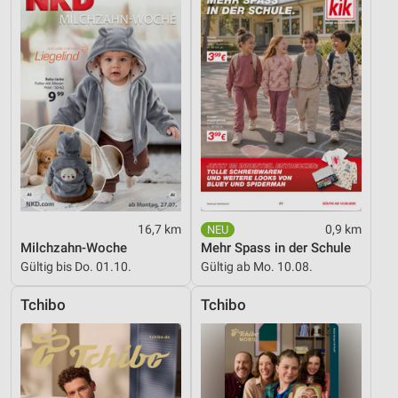
Performance
Funktional
Werbung
16,7 km
0,9 km
Milchzahn-Woche
Mehr Spass in der Schule
Gültig bis Do. 01.10.
Gültig ab Mo. 10.08.
Tchibo
Tchibo