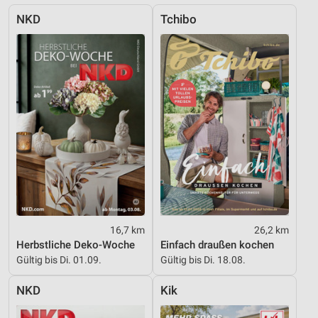
NKD
Tchibo
Messung der Werbeleistung
Messung der Performance von Inhalten
Analyse von Zielgruppen durch Statistiken oder
Kombinationen von Daten aus verschiedenen
Quellen
Entwicklung und Verbesserung der Angebote
Verwendung reduzierter Daten zur Auswahl von
Inhalten
IAB-Besonderheiten:
Verwendung genauer Standortdaten
16,7 km
26,2 km
Herbstliche Deko-Woche
Einfach draußen kochen
Geräte anhand von aktiv angeforderten
Gültig bis Di. 01.09.
Gültig bis Di. 18.08.
Informationen identifizieren
Nicht-IAB-Verarbeitungszwecke:
NKD
Kik
Notwendig