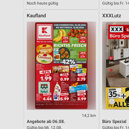
Noch heute gültig
Gültig bis Fr. 1
Messung der Performance von Inhalten
Kaufland
XXXLutz
Analyse von Zielgruppen durch Statistiken oder Kombinationen 
Quellen
Entwicklung und Verbesserung der Angebote
Verwendung reduzierter Daten zur Auswahl von Inhalten
IAB-Besonderheiten:
Verwendung genauer Standortdaten
Geräte anhand von aktiv angeforderten Informationen identifizie
Nicht-IAB-Verarbeitungszwecke:
Notwendig
Performance
14,2 km
Funktional
Angebote ab 06.08.
Büro Spezial
Gültig bis Mi. 12.08.
Gültig bis Fr. 1
Werbung