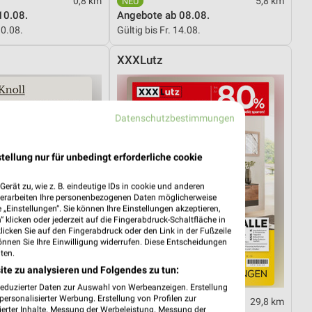
0,8 km
5,8 km
10.08.
Angebote ab 08.08.
10.08.
Gültig bis Fr. 14.08.
XXXLutz
Datenschutzbestimmungen
tellung nur für unbedingt erforderliche cookie
erät zu, wie z. B. eindeutige IDs in cookie und anderen
verarbeiten Ihre personenbezogenen Daten möglicherweise
„Einstellungen“. Sie können Ihre Einstellungen akzeptieren,
 klicken oder jederzeit auf die Fingerabdruck-Schaltfläche in
klicken Sie auf den Fingerabdruck oder den Link in der Fußzeile
önnen Sie Ihre Einwilligung widerrufen. Diese Entscheidungen
ten.
ite zu analysieren und Folgendes zu tun:
reduzierter Daten zur Auswahl von Werbeanzeigen. Erstellung
ersonalisierter Werbung. Erstellung von Profilen zur
29,8 km
29,8 km
ierter Inhalte. Messung der Werbeleistung. Messung der