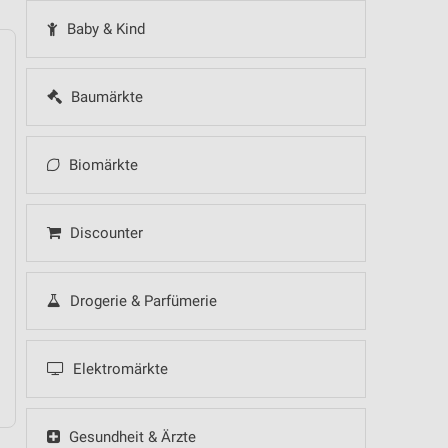
Baby & Kind
Baumärkte
14
Fr
15
Sa
16
So
17
Mo
18
Di
19
Mi
Biomärkte
Discounter
Drogerie & Parfümerie
10.08.
Elektromärkte
Gesundheit & Ärzte