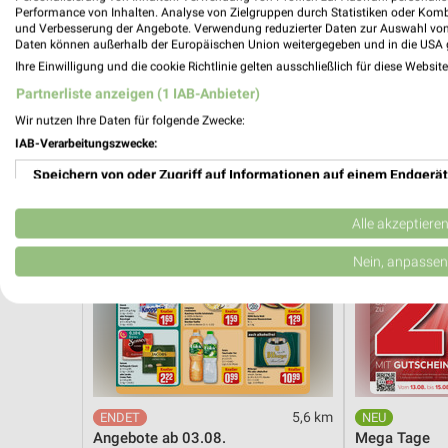
Angebote ab 03.08.
Dieter Knoll
Performance von Inhalten. Analyse von Zielgruppen durch Statistiken oder Kom
Noch heute gültig
Gültig bis Fr. 1
und Verbesserung der Angebote. Verwendung reduzierter Daten zur Auswahl von
Daten können außerhalb der Europäischen Union weitergegeben und in die USA 
Ihre Einwilligung und die cookie Richtlinie gelten ausschließlich für diese Websit
REWE
XXXLutz
Partnerliste anzeigen (1 IAB-Anbieter)
Wir nutzen Ihre Daten für folgende Zwecke:
IAB-Verarbeitungszwecke:
Speichern von oder Zugriff auf Informationen auf einem Endgerät
Verwendung reduzierter Daten zur Auswahl von Werbeanzeigen
Alle akzeptiere
Erstellung von Profilen für personalisierte Werbung
Nein, anpassen
Verwendung von Profilen zur Auswahl personalisierter Werbung
Erstellung von Profilen zur Personalisierung von Inhalten
Verwendung von Profilen zur Auswahl personalisierter Inhalte
5,6 km
Messung der Werbeleistung
Angebote ab 03.08.
Mega Tage