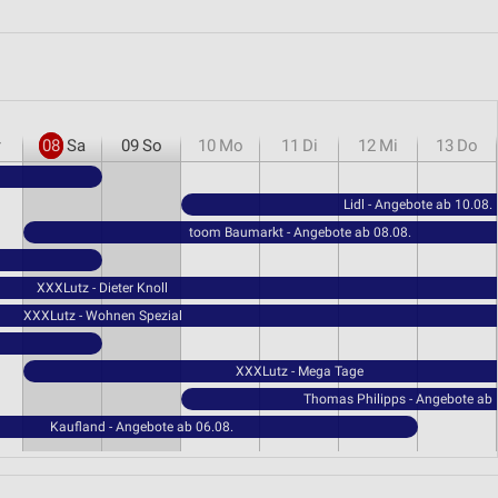
r
08
Sa
09
So
10
Mo
11
Di
12
Mi
13
Do
Lidl - Angebote ab 10.08.
toom Baumarkt - Angebote ab 08.08.
XXXLutz - Dieter Knoll
XXXLutz - Wohnen Spezial
XXXLutz - Mega Tage
Thomas Philipps - Angebote ab 
Kaufland - Angebote ab 06.08.