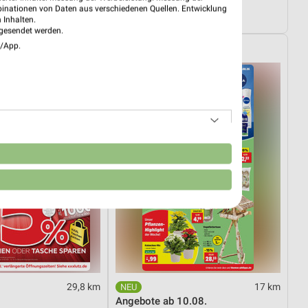
Wohnen Spezial
binationen von Daten aus verschiedenen Quellen. Entwicklung
4.08.
Gültig bis Fr. 14.08.
 Inhalten.
gesendet werden.
e/App.
Thomas Philipps
n
29,8 km
17 km
Angebote ab 10.08.