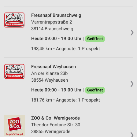
IAB-Verarbeitungszwecke:
Speichern von oder Zugriff auf Informationen
Fressnapf Braunschweig
auf einem Endgerät
Varrentrappstraße 2
Verwendung reduzierter Daten zur Auswahl von
38114 Braunschweig
❯
Werbeanzeigen
Heute 09:00 - 19:00 Uhr |
Geöffnet
Erstellung von Profilen für personalisierte
198,45 km • Angebote: 1 Prospekt
Werbung
Verwendung von Profilen zur Auswahl
Fressnapf Weyhausen
personalisierter Werbung
An der Klanze 23b
38554 Weyhausen
Erstellung von Profilen zur Personalisierung
❯
von Inhalten
Heute 09:00 - 19:00 Uhr |
Geöffnet
Verwendung von Profilen zur Auswahl
181,76 km • Angebote: 1 Prospekt
personalisierter Inhalte
Messung der Werbeleistung
ZOO & Co. Wernigerode
Theodor-Fontane-Str. 30
Messung der Performance von Inhalten
38855 Wernigerode
❯