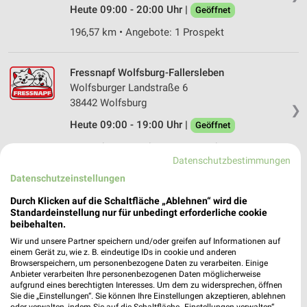
Heute 09:00 - 20:00 Uhr |
Geöffnet
196,57 km • Angebote: 1 Prospekt
Fressnapf Wolfsburg-Fallersleben
Wolfsburger Landstraße 6
38442 Wolfsburg
❯
Heute 09:00 - 19:00 Uhr |
Geöffnet
181,92 km • Angebote: 1 Prospekt
Datenschutzbestimmungen
Datenschutzeinstellungen
Fressnapf Wolfenbüttel-West
Durch Klicken auf die Schaltfläche „Ablehnen“ wird die
Adersheimer Straße 62a
Standardeinstellung nur für unbedingt erforderliche cookie
38304 Wolfenbüttel
❯
beibehalten.
Heute 09:00 - 19:00 Uhr |
Geöffnet
Wir und unsere Partner speichern und/oder greifen auf Informationen auf
einem Gerät zu, wie z. B. eindeutige IDs in cookie und anderen
200,73 km • Angebote: 1 Prospekt
Browserspeichern, um personenbezogene Daten zu verarbeiten. Einige
Anbieter verarbeiten Ihre personenbezogenen Daten möglicherweise
aufgrund eines berechtigten Interesses. Um dem zu widersprechen, öffnen
Sie die „Einstellungen“. Sie können Ihre Einstellungen akzeptieren, ablehnen
ZOO & Co. Wolfenbüttel
oder verwalten, indem Sie auf die Schaltfläche „Einstellungen verwalten“