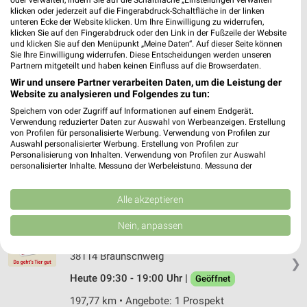
Am Rehmanger 6
klicken oder jederzeit auf die Fingerabdruck-Schaltfläche in der linken
unteren Ecke der Website klicken. Um Ihre Einwilligung zu widerrufen,
38304 Wolfenbüttel
❯
klicken Sie auf den Fingerabdruck oder den Link in der Fußzeile der Website
und klicken Sie auf den Menüpunkt „Meine Daten“. Auf dieser Seite können
Heute 09:00 - 19:00 Uhr |
Geöffnet
Sie Ihre Einwilligung widerrufen. Diese Entscheidungen werden unseren
Partnern mitgeteilt und haben keinen Einfluss auf die Browserdaten.
200,81 km • Angebote: 1 Prospekt
Wir und unsere Partner verarbeiten Daten, um die Leistung der
Website zu analysieren und Folgendes zu tun:
Fressnapf XXL Braunschweig
Speichern von oder Zugriff auf Informationen auf einem Endgerät.
Verwendung reduzierter Daten zur Auswahl von Werbeanzeigen. Erstellung
Frankfurter Straße 243d
von Profilen für personalisierte Werbung. Verwendung von Profilen zur
38122 Braunschweig
Auswahl personalisierter Werbung. Erstellung von Profilen zur
❯
Personalisierung von Inhalten. Verwendung von Profilen zur Auswahl
Heute 09:00 - 20:00 Uhr |
Geöffnet
personalisierter Inhalte. Messung der Werbeleistung. Messung der
Performance von Inhalten. Analyse von Zielgruppen durch Statistiken oder
198,73 km • Angebote: 1 Prospekt
Kombinationen von Daten aus verschiedenen Quellen. Entwicklung und
Verbesserung der Angebote. Verwendung reduzierter Daten zur Auswahl
Alle akzeptieren
von Inhalten.
Daten können außerhalb der Europäischen Union weitergegeben und in die
Nein, anpassen
ZOO & Co. Braunschweig Hamburger Straße
USA gesendet werden.
Hamburger Str. 49
Ihre Einwilligung und die cookie Richtlinie gelten ausschließlich für diese
38114 Braunschweig
Website/App.
❯
Partnerliste anzeigen (1 IAB-Anbieter)
Heute 09:30 - 19:00 Uhr |
Geöffnet
Wir nutzen Ihre Daten für folgende Zwecke:
197,77 km • Angebote: 1 Prospekt