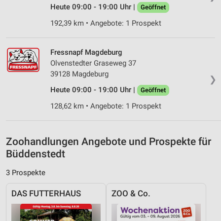
Heute 09:00 - 19:00 Uhr |
Geöffnet
Analyse von Zielgruppen durch Statistiken oder
Kombinationen von Daten aus verschiedenen
192,39 km • Angebote: 1 Prospekt
Quellen
Entwicklung und Verbesserung der Angebote
Fressnapf Magdeburg
Olvenstedter Graseweg 37
Verwendung reduzierter Daten zur Auswahl von
39128 Magdeburg
Inhalten
❯
Heute 09:00 - 19:00 Uhr |
Geöffnet
IAB-Besonderheiten:
Verwendung genauer Standortdaten
128,62 km • Angebote: 1 Prospekt
Geräte anhand von aktiv angeforderten
Informationen identifizieren
Zoohandlungen Angebote und Prospekte für
Nicht-IAB-Verarbeitungszwecke:
Büddenstedt
Notwendig
3 Prospekte
Performance
DAS FUTTERHAUS
ZOO & Co.
Funktional