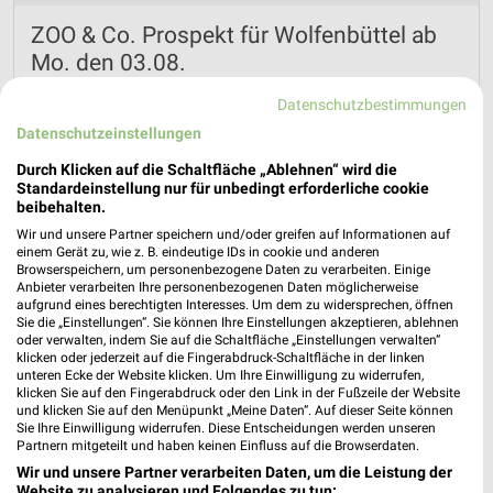
ZOO & Co. Prospekt für Wolfenbüttel ab
Mo. den 03.08.
Gültig von 03. Aug. bis 09. Aug.
Datenschutzbestimmungen
Datenschutzeinstellungen
📅
Kalendereintrag erstellen
Durch Klicken auf die Schaltfläche „Ablehnen“ wird die
Standardeinstellung nur für unbedingt erforderliche cookie
PROSPEKT BLÄTTERN
beibehalten.
Wir und unsere Partner speichern und/oder greifen auf Informationen auf
einem Gerät zu, wie z. B. eindeutige IDs in cookie und anderen
Browserspeichern, um personenbezogene Daten zu verarbeiten. Einige
MEHR PROSPEKTE
Anbieter verarbeiten Ihre personenbezogenen Daten möglicherweise
aufgrund eines berechtigten Interesses. Um dem zu widersprechen, öffnen
Sie die „Einstellungen“. Sie können Ihre Einstellungen akzeptieren, ablehnen
oder verwalten, indem Sie auf die Schaltfläche „Einstellungen verwalten“
klicken oder jederzeit auf die Fingerabdruck-Schaltfläche in der linken
unteren Ecke der Website klicken. Um Ihre Einwilligung zu widerrufen,
klicken Sie auf den Fingerabdruck oder den Link in der Fußzeile der Website
und klicken Sie auf den Menüpunkt „Meine Daten“. Auf dieser Seite können
Sie Ihre Einwilligung widerrufen. Diese Entscheidungen werden unseren
weekli - Prospekte & Angebote App
Partnern mitgeteilt und haben keinen Einfluss auf die Browserdaten.
Wir und unsere Partner verarbeiten Daten, um die Leistung der
Alle ZOO & Co. Angebote immer griffbereit – mit der
Website zu analysieren und Folgendes zu tun: