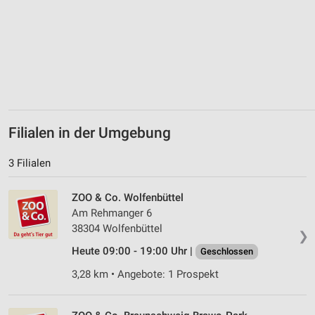
Erstellung von Profilen für personalisierte
Werbung
Verwendung von Profilen zur Auswahl
personalisierter Werbung
Erstellung von Profilen zur Personalisierung
von Inhalten
Filialen in der Umgebung
Verwendung von Profilen zur Auswahl
personalisierter Inhalte
3 Filialen
Messung der Werbeleistung
ZOO & Co. Wolfenbüttel
Messung der Performance von Inhalten
Am Rehmanger 6
38304 Wolfenbüttel
Analyse von Zielgruppen durch Statistiken oder
❯
Kombinationen von Daten aus verschiedenen
Heute 09:00 - 19:00 Uhr |
Geschlossen
Quellen
3,28 km • Angebote: 1 Prospekt
Entwicklung und Verbesserung der Angebote
Verwendung reduzierter Daten zur Auswahl von