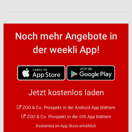
Noch mehr Angebote in
der weekli App!
Jetzt kostenlos laden
ZOO & Co. Prospekt in der Android App blättern
ZOO & Co. Prospekt in der iOS App blättern
Kostenlos im App Store erhältlich