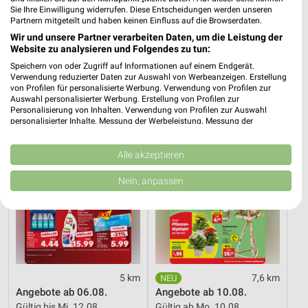
Sie Ihre Einwilligung widerrufen. Diese Entscheidungen werden unseren
29,3 km
29,3 km
Partnern mitgeteilt und haben keinen Einfluss auf die Browserdaten.
Dieter Knoll
Wohnen Spezial
Wir und unsere Partner verarbeiten Daten, um die Leistung der
Gültig bis Fr. 14.08.
Gültig bis Fr. 14.08.
Website zu analysieren und Folgendes zu tun:
Speichern von oder Zugriff auf Informationen auf einem Endgerät.
Kaufland
Thomas Philipps
Verwendung reduzierter Daten zur Auswahl von Werbeanzeigen. Erstellung
von Profilen für personalisierte Werbung. Verwendung von Profilen zur
Auswahl personalisierter Werbung. Erstellung von Profilen zur
Personalisierung von Inhalten. Verwendung von Profilen zur Auswahl
personalisierter Inhalte. Messung der Werbeleistung. Messung der
Performance von Inhalten. Analyse von Zielgruppen durch Statistiken oder
Kombinationen von Daten aus verschiedenen Quellen. Entwicklung und
Verbesserung der Angebote. Verwendung reduzierter Daten zur Auswahl
Alle akzeptieren
von Inhalten.
Daten können außerhalb der Europäischen Union weitergegeben und in die
Nein, anpassen
USA gesendet werden.
Ihre Einwilligung und die cookie Richtlinie gelten ausschließlich für diese
Website/App.
Partnerliste anzeigen (1 IAB-Anbieter)
Wir nutzen Ihre Daten für folgende Zwecke:
IAB-Verarbeitungszwecke:
5 km
7,6 km
Speichern von oder Zugriff auf Informationen
Angebote ab 06.08.
Angebote ab 10.08.
auf einem Endgerät
Gültig bis Mi. 12.08.
Gültig ab Mo. 10.08.