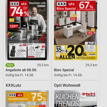
Entwicklung und Verbesserung der Angebote
Verwendung reduzierter Daten zur Auswahl von
Inhalten
IAB-Besonderheiten:
Verwendung genauer Standortdaten
Geräte anhand von aktiv angeforderten
Informationen identifizieren
Nicht-IAB-Verarbeitungszwecke:
Notwendig
29,3 km
29,3 km
Angebote ab 08.08.
Büro Spezial
Performance
Gültig bis Fr. 14.08.
Gültig bis Fr. 14.08.
Funktional
XXXLutz
Opti Wohnwelt
Werbung