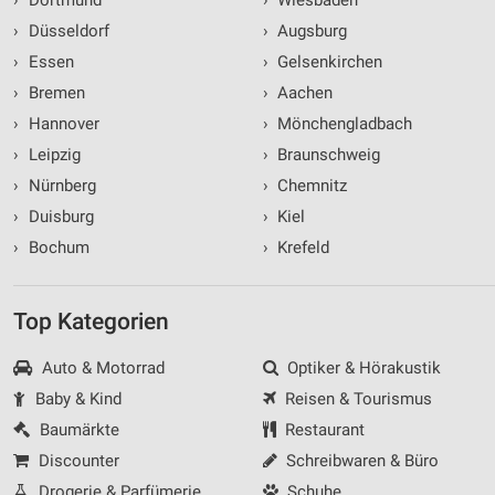
›
Düsseldorf
›
Augsburg
›
Essen
›
Gelsenkirchen
›
Bremen
›
Aachen
›
Hannover
›
Mönchengladbach
›
Leipzig
›
Braunschweig
›
Nürnberg
›
Chemnitz
›
Duisburg
›
Kiel
›
Bochum
›
Krefeld
Top Kategorien
Auto & Motorrad
Optiker & Hörakustik
Baby & Kind
Reisen & Tourismus
Baumärkte
Restaurant
Discounter
Schreibwaren & Büro
Drogerie & Parfümerie
Schuhe