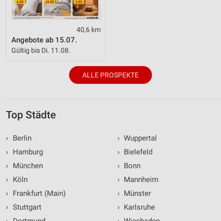
40,6 km
Angebote ab 15.07.
Gültig bis Di. 11.08.
ALLE PROSPEKTE
Top Städte
›
Berlin
›
Wuppertal
›
Hamburg
›
Bielefeld
›
München
›
Bonn
›
Köln
›
Mannheim
›
Frankfurt (Main)
›
Münster
›
Stuttgart
›
Karlsruhe
›
Dortmund
›
Wiesbaden