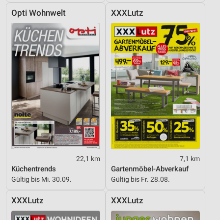
Opti Wohnwelt
XXXLutz
Funktional
Werbung
22,1 km
7,1 km
Küchentrends
Gartenmöbel-Abverkauf
Gültig bis Mi. 30.09.
Gültig bis Fr. 28.08.
XXXLutz
XXXLutz