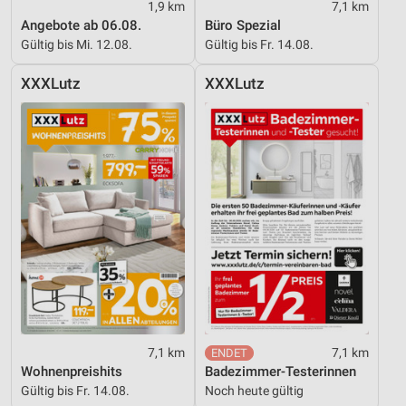
1,9 km
7,1 km
Angebote ab 06.08.
Büro Spezial
Messung der Performance von Inhalten
Gültig bis Mi. 12.08.
Gültig bis Fr. 14.08.
Analyse von Zielgruppen durch Statistiken oder
XXXLutz
XXXLutz
Kombinationen von Daten aus verschiedenen
Quellen
Entwicklung und Verbesserung der Angebote
Verwendung reduzierter Daten zur Auswahl von
Inhalten
IAB-Besonderheiten:
Verwendung genauer Standortdaten
Geräte anhand von aktiv angeforderten
Informationen identifizieren
Nicht-IAB-Verarbeitungszwecke:
7,1 km
7,1 km
Notwendig
Wohnenpreishits
Badezimmer-Testerinnen
Gültig bis Fr. 14.08.
Noch heute gültig
Performance