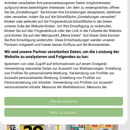
Anbieter verarbeiten Ihre personenbezogenen Daten möglicherweise
aufgrund eines berechtigten Interesses. Um dem zu widersprechen, öffnen
Sie die „Einstellungen“. Sie können Ihre Einstellungen akzeptieren, ablehnen
oder verwalten, indem Sie auf die Schaltfläche „Einstellungen verwalten“
klicken oder jederzeit auf die Fingerabdruck-Schaltfläche in der linken
unteren Ecke der Website klicken. Um Ihre Einwilligung zu widerrufen,
klicken Sie auf den Fingerabdruck oder den Link in der Fußzeile der Website
und klicken Sie auf den Menüpunkt „Meine Daten“. Auf dieser Seite können
Sie Ihre Einwilligung widerrufen. Diese Entscheidungen werden unseren
0,3 km
7,1 km
Partnern mitgeteilt und haben keinen Einfluss auf die Browserdaten.
Angebote ab 03.08.
Dieter Knoll
Wir und unsere Partner verarbeiten Daten, um die Leistung der
Noch morgen gültig
Gültig bis Fr. 14.08.
Website zu analysieren und Folgendes zu tun:
Speichern von oder Zugriff auf Informationen auf einem Endgerät.
XXXLutz
REWE
Verwendung reduzierter Daten zur Auswahl von Werbeanzeigen. Erstellung
von Profilen für personalisierte Werbung. Verwendung von Profilen zur
Auswahl personalisierter Werbung. Erstellung von Profilen zur
Personalisierung von Inhalten. Verwendung von Profilen zur Auswahl
personalisierter Inhalte. Messung der Werbeleistung. Messung der
Performance von Inhalten. Analyse von Zielgruppen durch Statistiken oder
Kombinationen von Daten aus verschiedenen Quellen. Entwicklung und
Verbesserung der Angebote. Verwendung reduzierter Daten zur Auswahl
Alle akzeptieren
von Inhalten.
Daten können außerhalb der Europäischen Union weitergegeben und in die
Nein, anpassen
USA gesendet werden.
Ihre Einwilligung und die cookie Richtlinie gelten ausschließlich für diese
Website/App.