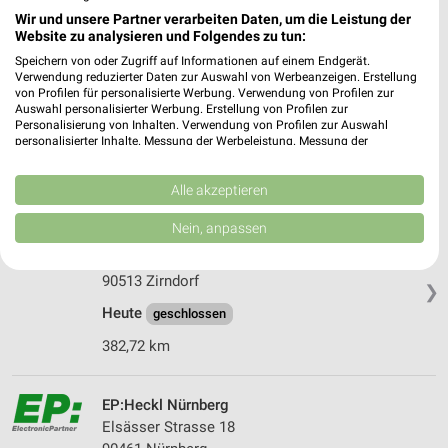
380,90 km • Angebote: 1 Prospekt
Wir und unsere Partner verarbeiten Daten, um die Leistung der
Website zu analysieren und Folgendes zu tun:
Speichern von oder Zugriff auf Informationen auf einem Endgerät.
EURONICS Elektro Ray Puschendorf
Verwendung reduzierter Daten zur Auswahl von Werbeanzeigen. Erstellung
Gartenstraße 26
von Profilen für personalisierte Werbung. Verwendung von Profilen zur
Auswahl personalisierter Werbung. Erstellung von Profilen zur
90617 Puschendorf
❯
Personalisierung von Inhalten. Verwendung von Profilen zur Auswahl
personalisierter Inhalte. Messung der Werbeleistung. Messung der
Heute 09:00 - 12:00 Uhr |
Geschlossen
Performance von Inhalten. Analyse von Zielgruppen durch Statistiken oder
Kombinationen von Daten aus verschiedenen Quellen. Entwicklung und
378,37 km • Angebote: 1 Prospekt
Verbesserung der Angebote. Verwendung reduzierter Daten zur Auswahl
Alle akzeptieren
von Inhalten.
Daten können außerhalb der Europäischen Union weitergegeben und in die
Nein, anpassen
Metz Zirndorf
USA gesendet werden.
Ohmstraße 55
Ihre Einwilligung und die cookie Richtlinie gelten ausschließlich für diese
Website/App.
90513 Zirndorf
❯
Partnerliste anzeigen (1 IAB-Anbieter)
Heute
geschlossen
Wir nutzen Ihre Daten für folgende Zwecke:
382,72 km
IAB-Verarbeitungszwecke:
Speichern von oder Zugriff auf Informationen
auf einem Endgerät
EP:Heckl Nürnberg
Elsässer Strasse 18
Verwendung reduzierter Daten zur Auswahl von