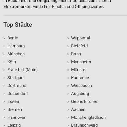
in Buckenhof und Umgebung findest Du alles zum Thema
Elektromärkte. Finde hier Filialen und Öffnungszeiten.
Top Städte
›
Berlin
›
Wuppertal
›
Hamburg
›
Bielefeld
›
München
›
Bonn
›
Köln
›
Mannheim
›
Frankfurt (Main)
›
Münster
›
Stuttgart
›
Karlsruhe
›
Dortmund
›
Wiesbaden
›
Düsseldorf
›
Augsburg
›
Essen
›
Gelsenkirchen
›
Bremen
›
Aachen
›
Hannover
›
Mönchengladbach
›
Leipzig
›
Braunschweig