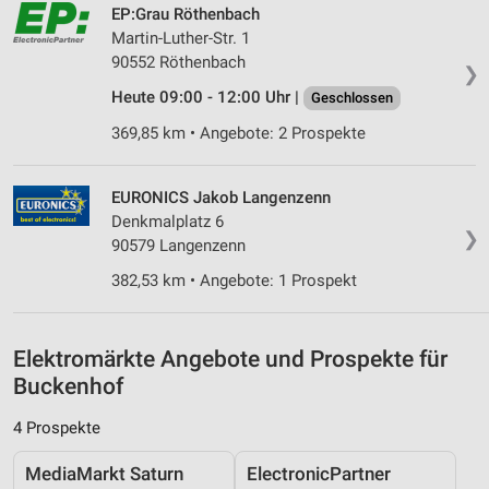
EP:Grau Röthenbach
Verwendung reduzierter Daten zur Auswahl von
Martin-Luther-Str. 1
Inhalten
90552 Röthenbach
❯
IAB-Besonderheiten:
Heute 09:00 - 12:00 Uhr |
Geschlossen
Verwendung genauer Standortdaten
369,85 km • Angebote: 2 Prospekte
Geräte anhand von aktiv angeforderten
Informationen identifizieren
EURONICS Jakob Langenzenn
Denkmalplatz 6
Nicht-IAB-Verarbeitungszwecke:
❯
90579 Langenzenn
Notwendig
382,53 km • Angebote: 1 Prospekt
Performance
Funktional
Elektromärkte Angebote und Prospekte für
Buckenhof
Werbung
4 Prospekte
MediaMarkt Saturn
ElectronicPartner