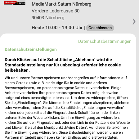
MediaMarkt Saturn Nürnberg
Vordere Ledergasse 30
90403 Nürnberg
❯
Heute 10:00 - 19:00 Uhr |
Geschlossen
378,32 km • Angebote: 1 Prospekt
Datenschutzbestimmungen
Datenschutzeinstellungen
Vorwerk Shop Nürnberg
Durch Klicken auf die Schaltfläche „Ablehnen“ wird die
Pfannenschmiedsgasse 1
Standardeinstellung nur für unbedingt erforderliche cookie
90402 Nürnberg
beibehalten.
❯
Wir und unsere Partner speichern und/oder greifen auf Informationen auf
Heute 10:00 - 20:00 Uhr |
Geschlossen
einem Gerät zu, wie z. B. eindeutige IDs in cookie und anderen
Browserspeichern, um personenbezogene Daten zu verarbeiten. Einige
378,16 km
Anbieter verarbeiten Ihre personenbezogenen Daten möglicherweise
aufgrund eines berechtigten Interesses. Um dem zu widersprechen, öffnen
Sie die „Einstellungen“. Sie können Ihre Einstellungen akzeptieren, ablehnen
oder verwalten, indem Sie auf die Schaltfläche „Einstellungen verwalten“
MediaMarkt Saturn Nürnberg
klicken oder jederzeit auf die Fingerabdruck-Schaltfläche in der linken
Virnsberger Str. 2-4
unteren Ecke der Website klicken. Um Ihre Einwilligung zu widerrufen,
90431 Nürnberg
klicken Sie auf den Fingerabdruck oder den Link in der Fußzeile der Website
❯
und klicken Sie auf den Menüpunkt „Meine Daten“. Auf dieser Seite können
Heute 10:00 - 19:00 Uhr |
Geschlossen
Sie Ihre Einwilligung widerrufen. Diese Entscheidungen werden unseren
Partnern mitgeteilt und haben keinen Einfluss auf die Browserdaten.