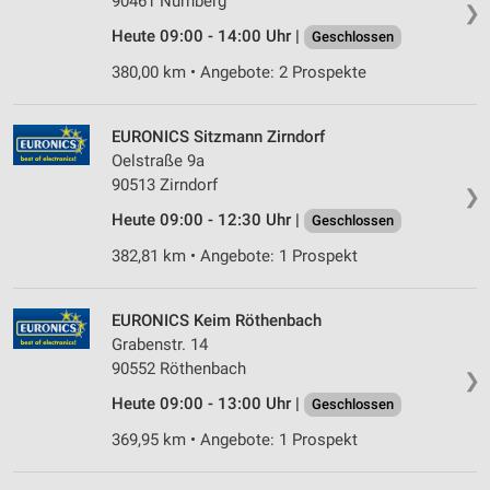
90461 Nürnberg
❯
Werbeanzeigen
Heute 09:00 - 14:00 Uhr |
Geschlossen
Erstellung von Profilen für personalisierte
380,00 km • Angebote: 2 Prospekte
Werbung
Verwendung von Profilen zur Auswahl
EURONICS Sitzmann Zirndorf
personalisierter Werbung
Oelstraße 9a
Erstellung von Profilen zur Personalisierung
90513 Zirndorf
❯
von Inhalten
Heute 09:00 - 12:30 Uhr |
Geschlossen
Verwendung von Profilen zur Auswahl
382,81 km • Angebote: 1 Prospekt
personalisierter Inhalte
Messung der Werbeleistung
EURONICS Keim Röthenbach
Grabenstr. 14
Messung der Performance von Inhalten
90552 Röthenbach
❯
Analyse von Zielgruppen durch Statistiken oder
Heute 09:00 - 13:00 Uhr |
Geschlossen
Kombinationen von Daten aus verschiedenen
Quellen
369,95 km • Angebote: 1 Prospekt
Entwicklung und Verbesserung der Angebote