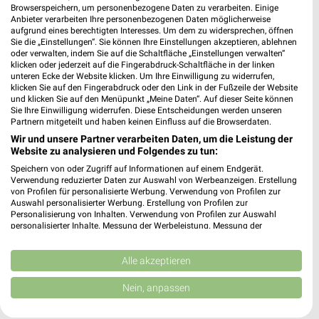
Browserspeichern, um personenbezogene Daten zu verarbeiten. Einige
Anbieter verarbeiten Ihre personenbezogenen Daten möglicherweise
aufgrund eines berechtigten Interesses. Um dem zu widersprechen, öffnen
Sie die „Einstellungen“. Sie können Ihre Einstellungen akzeptieren, ablehnen
oder verwalten, indem Sie auf die Schaltfläche „Einstellungen verwalten“
Noch mehr Angebote in
klicken oder jederzeit auf die Fingerabdruck-Schaltfläche in der linken
unteren Ecke der Website klicken. Um Ihre Einwilligung zu widerrufen,
klicken Sie auf den Fingerabdruck oder den Link in der Fußzeile der Website
der weekli App!
und klicken Sie auf den Menüpunkt „Meine Daten“. Auf dieser Seite können
Sie Ihre Einwilligung widerrufen. Diese Entscheidungen werden unseren
Partnern mitgeteilt und haben keinen Einfluss auf die Browserdaten.
Wir und unsere Partner verarbeiten Daten, um die Leistung der
Website zu analysieren und Folgendes zu tun:
Speichern von oder Zugriff auf Informationen auf einem Endgerät.
Verwendung reduzierter Daten zur Auswahl von Werbeanzeigen. Erstellung
von Profilen für personalisierte Werbung. Verwendung von Profilen zur
Auswahl personalisierter Werbung. Erstellung von Profilen zur
Jetzt kostenlos laden
Personalisierung von Inhalten. Verwendung von Profilen zur Auswahl
personalisierter Inhalte. Messung der Werbeleistung. Messung der
Performance von Inhalten. Analyse von Zielgruppen durch Statistiken oder
Prospekte App für Android
Kombinationen von Daten aus verschiedenen Quellen. Entwicklung und
Verbesserung der Angebote. Verwendung reduzierter Daten zur Auswahl
Alle akzeptieren
Prospekte App für iOS
von Inhalten.
Daten können außerhalb der Europäischen Union weitergegeben und in die
Nein, anpassen
Kostenlos im App Store erhältlich
USA gesendet werden.
Ihre Einwilligung und die cookie Richtlinie gelten ausschließlich für diese