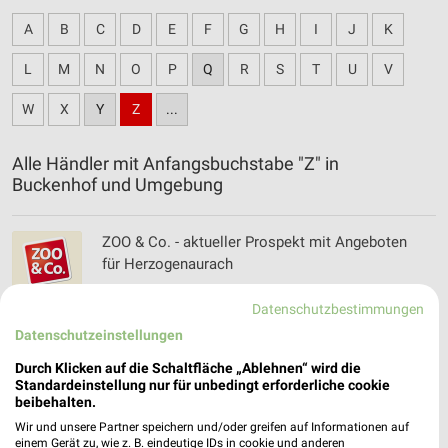
A
B
C
D
E
F
G
H
I
J
K
L
M
N
O
P
Q
R
S
T
U
V
W
X
Y
Z
...
Alle Händler mit Anfangsbuchstabe "Z" in
Buckenhof und Umgebung
ZOO & Co. - aktueller Prospekt mit Angeboten
für Herzogenaurach
Datenschutzbestimmungen
Datenschutzeinstellungen
Zweirad Stadler Filialen & Öffnungszeiten für
Fürth
Durch Klicken auf die Schaltfläche „Ablehnen“ wird die
Standardeinstellung nur für unbedingt erforderliche cookie
beibehalten.
Wir und unsere Partner speichern und/oder greifen auf Informationen auf
einem Gerät zu, wie z. B. eindeutige IDs in cookie und anderen