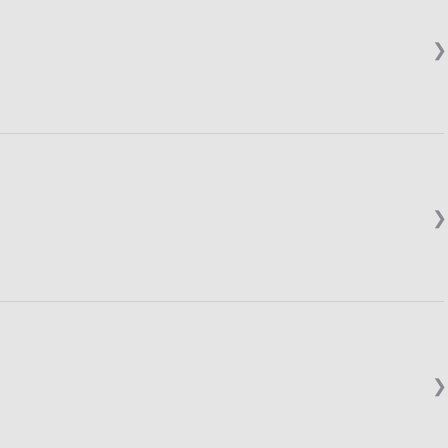
❯
❯
❯