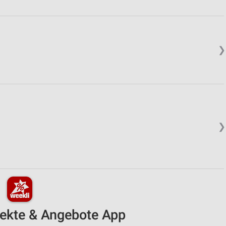
❯
❯
pekte & Angebote App