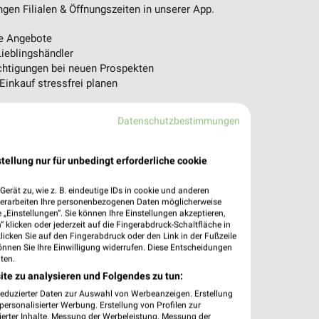
en Filialen & Öffnungszeiten in unserer App.
e Angebote
ieblingshändler
htigungen bei neuen Prospekten
 Einkauf stressfrei planen
 App jetzt laden oder QR-Code scannen.
Datenschutzbestimmungen
tellung nur für unbedingt erforderliche cookie
erät zu, wie z. B. eindeutige IDs in cookie und anderen
verarbeiten Ihre personenbezogenen Daten möglicherweise
„Einstellungen“. Sie können Ihre Einstellungen akzeptieren,
 klicken oder jederzeit auf die Fingerabdruck-Schaltfläche in
klicken Sie auf den Fingerabdruck oder den Link in der Fußzeile
önnen Sie Ihre Einwilligung widerrufen. Diese Entscheidungen
ten.
ite zu analysieren und Folgendes zu tun:
reduzierter Daten zur Auswahl von Werbeanzeigen. Erstellung
ersonalisierter Werbung. Erstellung von Profilen zur
ierter Inhalte. Messung der Werbeleistung. Messung der