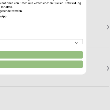
binationen von Daten aus verschiedenen Quellen. Entwicklung
 Inhalten.
gesendet werden.
e/App.
❯
n
❯