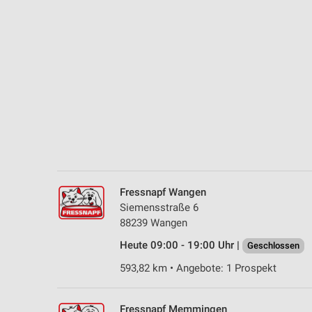
Messung der Performance von Inhalten
Analyse von Zielgruppen durch Statistiken oder Kombinationen 
Quellen
Entwicklung und Verbesserung der Angebote
Verwendung reduzierter Daten zur Auswahl von Inhalten
IAB-Besonderheiten:
Verwendung genauer Standortdaten
Geräte anhand von aktiv angeforderten Informationen identifizie
Fressnapf Wangen
Nicht-IAB-Verarbeitungszwecke:
Siemensstraße 6
88239 Wangen
Notwendig
Heute 09:00 - 19:00 Uhr |
Geschlossen
Performance
593,82 km • Angebote: 1 Prospekt
Funktional
Fressnapf Memmingen
Werbung