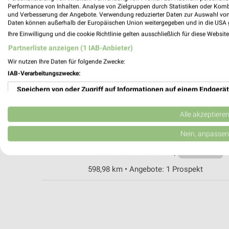
Performance von Inhalten. Analyse von Zielgruppen durch Statistiken oder Kom
und Verbesserung der Angebote. Verwendung reduzierter Daten zur Auswahl von
Daten können außerhalb der Europäischen Union weitergegeben und in die USA 
DAS FUTTERHAUS Sonthofen
Ihre Einwilligung und die cookie Richtlinie gelten ausschließlich für diese Websit
Rudolf-Diesel-Straße 3
Partnerliste anzeigen (1 IAB-Anbieter)
87527 Sonthofen
Wir nutzen Ihre Daten für folgende Zwecke:
Heute 08:30 - 20:00 Uhr |
Geschlossen
IAB-Verarbeitungszwecke:
598,95 km • Angebote: 1 Prospekt
Speichern von oder Zugriff auf Informationen auf einem Endgerät
Verwendung reduzierter Daten zur Auswahl von Werbeanzeigen
Fressnapf Sonthofen
Alle akzeptiere
Östliche Alpenstraße 22
Erstellung von Profilen für personalisierte Werbung
Nein, anpassen
87527 Sonthofen
Heute 09:00 - 19:00 Uhr |
Verwendung von Profilen zur Auswahl personalisierter Werbung
Geschlossen
598,98 km • Angebote: 1 Prospekt
Erstellung von Profilen zur Personalisierung von Inhalten
Verwendung von Profilen zur Auswahl personalisierter Inhalte
Messung der Werbeleistung