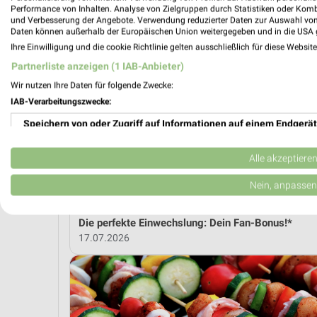
Performance von Inhalten. Analyse von Zielgruppen durch Statistiken oder Kom
und Verbesserung der Angebote. Verwendung reduzierter Daten zur Auswahl von
MEH
Daten können außerhalb der Europäischen Union weitergegeben und in die USA 
Ihre Einwilligung und die cookie Richtlinie gelten ausschließlich für diese Websit
Partnerliste anzeigen (1 IAB-Anbieter)
weekli Magazin
Wir nutzen Ihre Daten für folgende Zwecke:
IAB-Verarbeitungszwecke:
Speichern von oder Zugriff auf Informationen auf einem Endgerät
Verwendung reduzierter Daten zur Auswahl von Werbeanzeigen
Alle akzeptiere
Erstellung von Profilen für personalisierte Werbung
Nein, anpassen
Verwendung von Profilen zur Auswahl personalisierter Werbung
Die perfekte Einwechslung: Dein Fan-Bonus!*
17.07.2026
Erstellung von Profilen zur Personalisierung von Inhalten
Verwendung von Profilen zur Auswahl personalisierter Inhalte
Messung der Werbeleistung