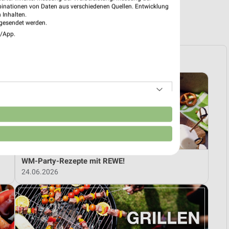
binationen von Daten aus verschiedenen Quellen. Entwicklung
 Inhalten.
R PROSPEKTE
gesendet werden.
e/App.
n
WM-Party-Rezepte mit REWE!
24.06.2026