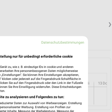
❯
Datenschutzbestimmungen
tellung nur für unbedingt erforderliche cookie
enreuth und Umgebung
erät zu, wie z. B. eindeutige IDs in cookie und anderen
verarbeiten Ihre personenbezogenen Daten möglicherweise
„Einstellungen“. Sie können Ihre Einstellungen akzeptieren,
 klicken oder jederzeit auf die Fingerabdruck-Schaltfläche in
r
08
Sa
09
So
10
Mo
11
Di
12
Mi
13
Do
klicken Sie auf den Fingerabdruck oder den Link in der Fußzeile
önnen Sie Ihre Einwilligung widerrufen. Diese Entscheidungen
ten.
ite zu analysieren und Folgendes zu tun:
reduzierter Daten zur Auswahl von Werbeanzeigen. Erstellung
ersonalisierter Werbung. Erstellung von Profilen zur
ierter Inhalte. Messung der Werbeleistung. Messung der