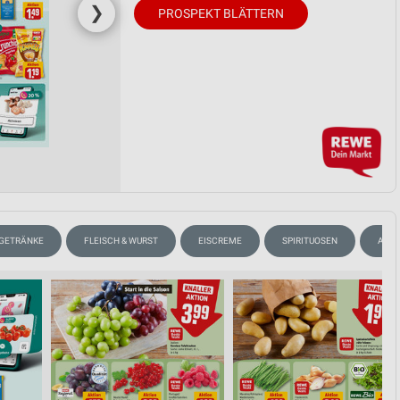
❯
PROSPEKT BLÄTTERN
GETRÄNKE
FLEISCH & WURST
EISCREME
SPIRITUOSEN
AKTI