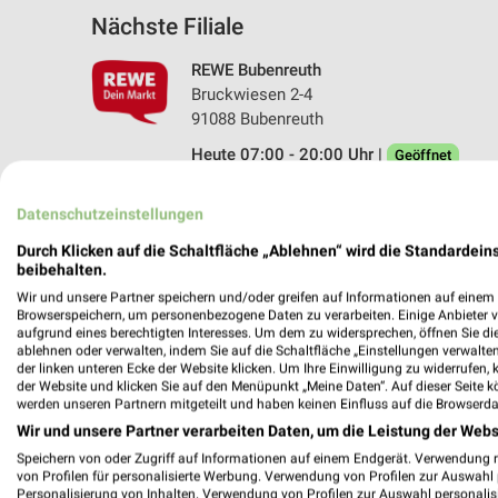
Nächste Filiale
REWE Bubenreuth
Bruckwiesen 2-4
91088 Bubenreuth
Heute 07:00 - 20:00 Uhr |
Geöffnet
362,22 km • Angebote: 2 Prospekte
Datenschutzeinstellungen
Durch Klicken auf die Schaltfläche „Ablehnen“ wird die Standardeins
beibehalten.
Angebote-Kalender für REWE in Bub
Wir und unsere Partner speichern und/oder greifen auf Informationen auf einem G
Browserspeichern, um personenbezogene Daten zu verarbeiten. Einige Anbieter 
aufgrund eines berechtigten Interesses. Um dem zu widersprechen, öffnen Sie die 
Aug.
ablehnen oder verwalten, indem Sie auf die Schaltfläche „Einstellungen verwalten“
03
Mo
04
Di
05
Mi
06
Do
07
F
der linken unteren Ecke der Website klicken. Um Ihre Einwilligung zu widerrufen, 
der Website und klicken Sie auf den Menüpunkt „Meine Daten“. Auf dieser Seite k
REWE - Angebote ab 03.08.
werden unseren Partnern mitgeteilt und haben keinen Einfluss auf die Browserda
Wir und unsere Partner verarbeiten Daten, um die Leistung der Webs
Speichern von oder Zugriff auf Informationen auf einem Endgerät. Verwendung 
von Profilen für personalisierte Werbung. Verwendung von Profilen zur Auswahl p
Personalisierung von Inhalten. Verwendung von Profilen zur Auswahl personalis