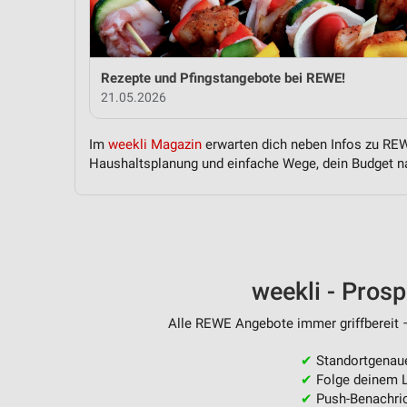
Messung der Performance von Inhalten
Analyse von Zielgruppen durch Statistiken oder Kombinationen 
Quellen
Rezepte und Pfingstangebote bei REWE!
21.05.2026
Entwicklung und Verbesserung der Angebote
Verwendung reduzierter Daten zur Auswahl von Inhalten
Im
weekli Magazin
erwarten dich neben Infos zu REWE
Haushaltsplanung und einfache Wege, dein Budget na
IAB-Besonderheiten:
Verwendung genauer Standortdaten
Geräte anhand von aktiv angeforderten Informationen identifizie
Nicht-IAB-Verarbeitungszwecke:
weekli - Pros
Notwendig
Alle REWE Angebote immer griffbereit –
Performance
✔
Standortgenau
Funktional
✔
Folge deinem L
✔
Push-Benachric
Werbung