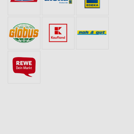
ONEN, RABATTE & GUTSCHEINE
WEIN
KAFFEE
OBST & GEMÜSE