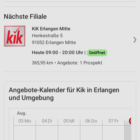
Nächste Filiale
KiK Erlangen Mitte
Henkestraße 5
❯
91052 Erlangen Mitte
Heute 09:00 - 20:00 Uhr |
Geöffnet
365,95 km • Angebote: 1 Prospekt
Angebote-Kalender für Kik in Erlangen
und Umgebung
Aug.
03
Mo
04
Di
05
Mi
06
Do
07
Fr
08
S