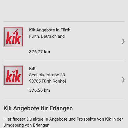
Messung der Performance von Inhalten
Analyse von Zielgruppen durch Statistiken oder
Kombinationen von Daten aus verschiedenen
Quellen
Kik Angebote in Fürth
Fürth, Deutschland
❯
Entwicklung und Verbesserung der Angebote
376,77 km
Verwendung reduzierter Daten zur Auswahl von
Inhalten
IAB-Besonderheiten:
KiK
Seeackerstraße 33
Verwendung genauer Standortdaten
❯
90765 Fürth Ronhof
Geräte anhand von aktiv angeforderten
376,56 km
Informationen identifizieren
Nicht-IAB-Verarbeitungszwecke:
Kik Angebote für Erlangen
Notwendig
Hier findest Du aktuelle Angebote und Prospekte von Kik in der
Performance
Umgebung von Erlangen.