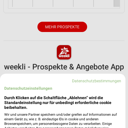
MEHR PROSPEKTE
weekli - Prospekte & Angebote App
Alle Kik Angebote immer griffbereit – mit der kostenlosen
Datenschutzbestimmungen
weekli App für iOS & Android.
Datenschutzeinstellungen
✔
Standortgenaue Angebote
Durch Klicken auf die Schaltfläche „Ablehnen“ wird die
✔
Folge deinem Lieblingshändler
Standardeinstellung nur für unbedingt erforderliche cookie
✔
Push-Benachrichtigungen bei neuen Prospekten
beibehalten.
✔
Einkaufsliste - Einkauf stressfrei planen
Wir und unsere Partner speichern und/oder greifen auf Informationen auf
einem Gerät zu, wie z. B. eindeutige IDs in cookie und anderen
Browserspeichern, um personenbezogene Daten zu verarbeiten. Einige
JETZT LADEN UND SPAREN!