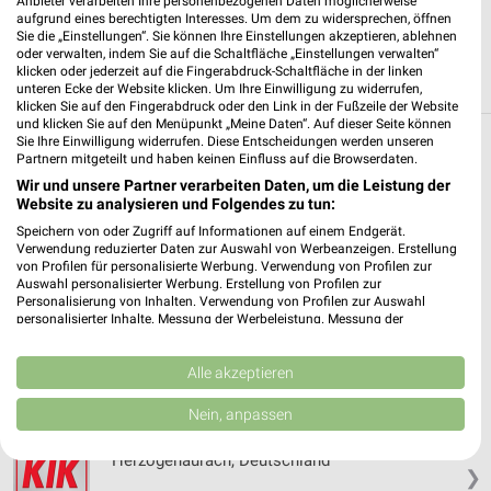
Anbieter verarbeiten Ihre personenbezogenen Daten möglicherweise
aufgrund eines berechtigten Interesses. Um dem zu widersprechen, öffnen
Sie die „Einstellungen“. Sie können Ihre Einstellungen akzeptieren, ablehnen
oder verwalten, indem Sie auf die Schaltfläche „Einstellungen verwalten“
klicken oder jederzeit auf die Fingerabdruck-Schaltfläche in der linken
unteren Ecke der Website klicken. Um Ihre Einwilligung zu widerrufen,
klicken Sie auf den Fingerabdruck oder den Link in der Fußzeile der Website
und klicken Sie auf den Menüpunkt „Meine Daten“. Auf dieser Seite können
Sie Ihre Einwilligung widerrufen. Diese Entscheidungen werden unseren
Weitere Kik Geschäfte mit Angeboten in und
Partnern mitgeteilt und haben keinen Einfluss auf die Browserdaten.
um Erlangen
Wir und unsere Partner verarbeiten Daten, um die Leistung der
Website zu analysieren und Folgendes zu tun:
Speichern von oder Zugriff auf Informationen auf einem Endgerät.
5 Geschäfte und Orte
Verwendung reduzierter Daten zur Auswahl von Werbeanzeigen. Erstellung
von Profilen für personalisierte Werbung. Verwendung von Profilen zur
Auswahl personalisierter Werbung. Erstellung von Profilen zur
Kik Angebote in Heßdorf bei Erlangen
Personalisierung von Inhalten. Verwendung von Profilen zur Auswahl
Heßdorf bei Erlangen, Deutschland
personalisierter Inhalte. Messung der Werbeleistung. Messung der
❯
Performance von Inhalten. Analyse von Zielgruppen durch Statistiken oder
Kombinationen von Daten aus verschiedenen Quellen. Entwicklung und
365,32 km
Verbesserung der Angebote. Verwendung reduzierter Daten zur Auswahl
Alle akzeptieren
von Inhalten.
Daten können außerhalb der Europäischen Union weitergegeben und in die
Nein, anpassen
USA gesendet werden.
Kik Angebote in Herzogenaurach
Ihre Einwilligung und die cookie Richtlinie gelten ausschließlich für diese
Herzogenaurach, Deutschland
Website/App.
❯