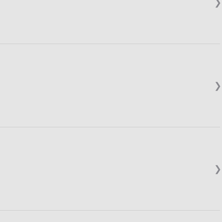
❯
❯
❯