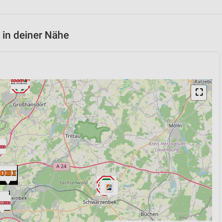
 in deiner Nähe
⛶