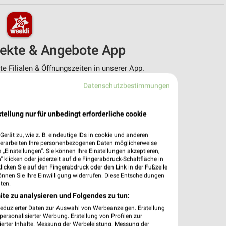
pekte & Angebote App
 Filialen & Öffnungszeiten in unserer App.
Datenschutzbestimmungen
e Angebote
ieblingshändler
htigungen bei neuen Prospekten
tellung nur für unbedingt erforderliche cookie
 Einkauf stressfrei planen
erät zu, wie z. B. eindeutige IDs in cookie und anderen
 App jetzt laden oder QR-Code scannen.
verarbeiten Ihre personenbezogenen Daten möglicherweise
„Einstellungen“. Sie können Ihre Einstellungen akzeptieren,
 klicken oder jederzeit auf die Fingerabdruck-Schaltfläche in
klicken Sie auf den Fingerabdruck oder den Link in der Fußzeile
önnen Sie Ihre Einwilligung widerrufen. Diese Entscheidungen
ten.
ite zu analysieren und Folgendes zu tun:
reduzierter Daten zur Auswahl von Werbeanzeigen. Erstellung
ersonalisierter Werbung. Erstellung von Profilen zur
ierter Inhalte. Messung der Werbeleistung. Messung der