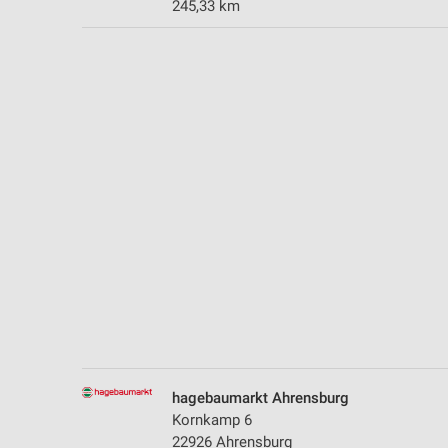
245,33 km
Messung der Performance von Inhalten
Analyse von Zielgruppen durch Statistiken oder Kombinationen 
Quellen
Entwicklung und Verbesserung der Angebote
Verwendung reduzierter Daten zur Auswahl von Inhalten
IAB-Besonderheiten:
Verwendung genauer Standortdaten
Geräte anhand von aktiv angeforderten Informationen identifizie
Nicht-IAB-Verarbeitungszwecke:
Notwendig
Performance
hagebaumarkt Ahrensburg
Funktional
Kornkamp 6
22926 Ahrensburg
Werbung