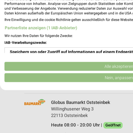
Performance von Inhalten. Analyse von Zielgruppen durch Statistiken oder Kom
und Verbesserung der Angebote. Verwendung reduzierter Daten zur Auswahl von
Daten können außerhalb der Europäischen Union weitergegeben und in die USA 
Ihre Einwilligung und die cookie Richtlinie gelten ausschließlich für diese Websit
Partnerliste anzeigen (1 IAB-Anbieter)
Wir nutzen Ihre Daten für folgende Zwecke:
IAB-Verarbeitungszwecke:
Speichern von oder Zugriff auf Informationen auf einem Endgerät
hagebaumarkt Hamburg
Bargteheider Str. 66
Verwendung reduzierter Daten zur Auswahl von Werbeanzeigen
22143 Hamburg
Alle akzeptiere
Heute 08:00 - 20:00 Uhr |
Geöffnet
Erstellung von Profilen für personalisierte Werbung
Nein, anpassen
248,81 km
Verwendung von Profilen zur Auswahl personalisierter Werbung
Erstellung von Profilen zur Personalisierung von Inhalten
Globus Baumarkt Oststeinbek
Willinghusener Weg 3
Verwendung von Profilen zur Auswahl personalisierter Inhalte
22113 Oststeinbek
Heute 08:00 - 20:00 Uhr |
Messung der Werbeleistung
Geöffnet