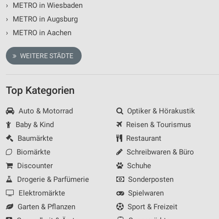
›
METRO in Wiesbaden
Verwendung reduzierter Daten zur Auswahl von
›
METRO in Augsburg
Werbeanzeigen
›
METRO in Aachen
Erstellung von Profilen für personalisierte
Werbung
WEITERE STÄDTE
Verwendung von Profilen zur Auswahl
personalisierter Werbung
Top Kategorien
Erstellung von Profilen zur Personalisierung
von Inhalten
Auto & Motorrad
Optiker & Hörakustik
Baby & Kind
Reisen & Tourismus
Verwendung von Profilen zur Auswahl
personalisierter Inhalte
Baumärkte
Restaurant
Biomärkte
Schreibwaren & Büro
Messung der Werbeleistung
Discounter
Schuhe
Messung der Performance von Inhalten
Drogerie & Parfümerie
Sonderposten
Elektromärkte
Spielwaren
Analyse von Zielgruppen durch Statistiken oder
Kombinationen von Daten aus verschiedenen
Garten & Pflanzen
Sport & Freizeit
Quellen