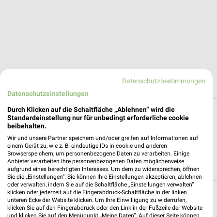
Datenschutzbestimmungen
Datenschutzeinstellungen
Durch Klicken auf die Schaltfläche „Ablehnen“ wird die
Alle Filialen, Adressen und Öffnungszeiten
Standardeinstellung nur für unbedingt erforderliche cookie
von METRO in und um Bremerhaven
beibehalten.
Wir und unsere Partner speichern und/oder greifen auf Informationen auf
Du suchst die nächste Filiale von METRO in Bremerhaven. Hier
einem Gerät zu, wie z. B. eindeutige IDs in cookie und anderen
Browserspeichern, um personenbezogene Daten zu verarbeiten. Einige
siehst Du alle METRO Filialen in der Umgebung von
Anbieter verarbeiten Ihre personenbezogenen Daten möglicherweise
Bremerhaven.
aufgrund eines berechtigten Interesses. Um dem zu widersprechen, öffnen
Sie die „Einstellungen“. Sie können Ihre Einstellungen akzeptieren, ablehnen
oder verwalten, indem Sie auf die Schaltfläche „Einstellungen verwalten“
klicken oder jederzeit auf die Fingerabdruck-Schaltfläche in der linken
METRO Filialen & Öffnungszeiten in
unteren Ecke der Website klicken. Um Ihre Einwilligung zu widerrufen,
klicken Sie auf den Fingerabdruck oder den Link in der Fußzeile der Website
folgenden Städten
und klicken Sie auf den Menüpunkt „Meine Daten“. Auf dieser Seite können