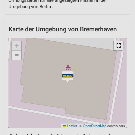
Öffnungszeiten für alle angezeigten Filialen in der
Umgebung von Berlin .
Karte der Umgebung von Bremerhaven
+
⛶
−
Leaflet
|
©
OpenStreetMap
contributors