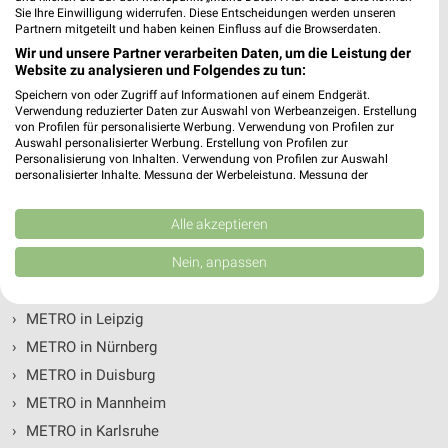
Sie Ihre Einwilligung widerrufen. Diese Entscheidungen werden unseren
Partnern mitgeteilt und haben keinen Einfluss auf die Browserdaten.
›
METRO in Berlin
Wir und unsere Partner verarbeiten Daten, um die Leistung der
›
METRO in Hamburg
Website zu analysieren und Folgendes zu tun:
›
METRO in München
Speichern von oder Zugriff auf Informationen auf einem Endgerät.
Verwendung reduzierter Daten zur Auswahl von Werbeanzeigen. Erstellung
›
METRO in Köln
von Profilen für personalisierte Werbung. Verwendung von Profilen zur
Auswahl personalisierter Werbung. Erstellung von Profilen zur
›
METRO in Frankfurt (Main)
Personalisierung von Inhalten. Verwendung von Profilen zur Auswahl
personalisierter Inhalte. Messung der Werbeleistung. Messung der
›
METRO in Dortmund
Performance von Inhalten. Analyse von Zielgruppen durch Statistiken oder
›
METRO in Düsseldorf
Kombinationen von Daten aus verschiedenen Quellen. Entwicklung und
Verbesserung der Angebote. Verwendung reduzierter Daten zur Auswahl
Alle akzeptieren
›
METRO in Essen
von Inhalten.
Daten können außerhalb der Europäischen Union weitergegeben und in die
Nein, anpassen
›
METRO in Bremen
USA gesendet werden.
›
METRO in Hannover
Ihre Einwilligung und die cookie Richtlinie gelten ausschließlich für diese
Website/App.
›
METRO in Leipzig
Partnerliste anzeigen (1 IAB-Anbieter)
›
METRO in Nürnberg
Wir nutzen Ihre Daten für folgende Zwecke:
›
METRO in Duisburg
IAB-Verarbeitungszwecke:
›
METRO in Mannheim
Speichern von oder Zugriff auf Informationen
›
METRO in Karlsruhe
auf einem Endgerät