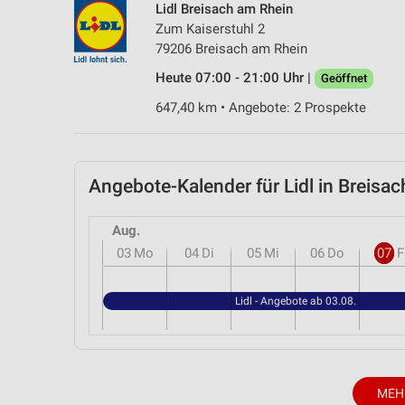
Lidl Breisach am Rhein
Messung der Performance von Inhalten
Zum Kaiserstuhl 2
79206 Breisach am Rhein
Analyse von Zielgruppen durch Statistiken oder Kombinationen 
Quellen
Heute 07:00 - 21:00 Uhr |
Geöffnet
Entwicklung und Verbesserung der Angebote
647,40 km • Angebote: 2 Prospekte
Verwendung reduzierter Daten zur Auswahl von Inhalten
IAB-Besonderheiten:
Angebote-Kalender für Lidl in Breis
Verwendung genauer Standortdaten
Aug.
Geräte anhand von aktiv angeforderten Informationen identifizie
03
Mo
04
Di
05
Mi
06
Do
07
F
Nicht-IAB-Verarbeitungszwecke:
Notwendig
Lidl - Angebote ab 03.08.
Performance
Funktional
MEH
Werbung