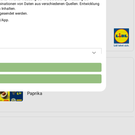
binationen von Daten aus verschiedenen Quellen. Entwicklung
 Inhalten.
gesendet werden.
e/App.
Angebote Seite 3
n
LAN
Topf
Möhren
Paprika