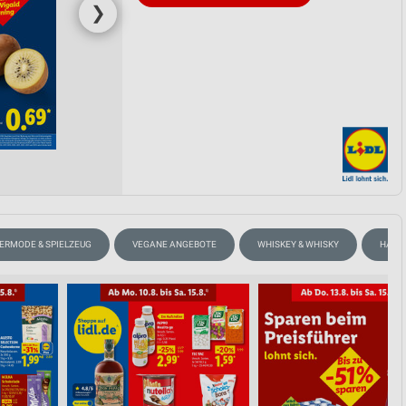
❯
ERMODE & SPIELZEUG
VEGANE ANGEBOTE
WHISKEY & WHISKY
HAND