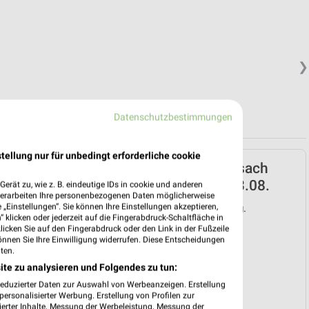
❯
Datenschutzbestimmungen
tellung nur für unbedingt erforderliche cookie
Lidl Prospekt für Breisach
(Rhein) ab Mo. den 03.08.
erät zu, wie z. B. eindeutige IDs in cookie und anderen
verarbeiten Ihre personenbezogenen Daten möglicherweise
„Einstellungen“. Sie können Ihre Einstellungen akzeptieren,
Gültig von 03. Aug. bis 08. Aug.
 klicken oder jederzeit auf die Fingerabdruck-Schaltfläche in
klicken Sie auf den Fingerabdruck oder den Link in der Fußzeile
📅
Kalendereintrag erstellen
önnen Sie Ihre Einwilligung widerrufen. Diese Entscheidungen
ten.
ite zu analysieren und Folgendes zu tun:
❯
reduzierter Daten zur Auswahl von Werbeanzeigen. Erstellung
PROSPEKT BLÄTTERN
ersonalisierter Werbung. Erstellung von Profilen zur
ierter Inhalte. Messung der Werbeleistung. Messung der