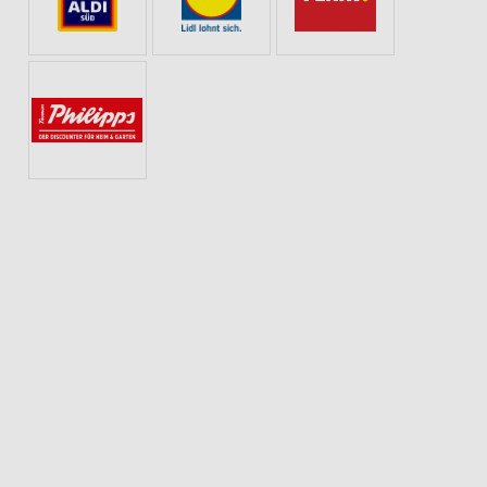
Y & SMARTPHONE
KAFFEE
GEWINNSPIEL
SOMMER & SONNE