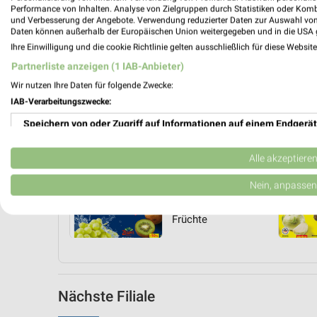
Performance von Inhalten. Analyse von Zielgruppen durch Statistiken oder Kom
und Verbesserung der Angebote. Verwendung reduzierter Daten zur Auswahl von
Daten können außerhalb der Europäischen Union weitergegeben und in die USA 
Ihre Einwilligung und die cookie Richtlinie gelten ausschließlich für diese Websit
Partnerliste anzeigen (1 IAB-Anbieter)
Wir nutzen Ihre Daten für folgende Zwecke:
IAB-Verarbeitungszwecke:
Speichern von oder Zugriff auf Informationen auf einem Endgerät
Verwendung reduzierter Daten zur Auswahl von Werbeanzeigen
Angebote Seite 2
Alle akzeptiere
Kiwi
Erstellung von Profilen für personalisierte Werbung
Nein, anpassen
Lose
Neuseeland
Verwendung von Profilen zur Auswahl personalisierter Werbung
Früchte
Erstellung von Profilen zur Personalisierung von Inhalten
Verwendung von Profilen zur Auswahl personalisierter Inhalte
Nächste Filiale
Messung der Werbeleistung