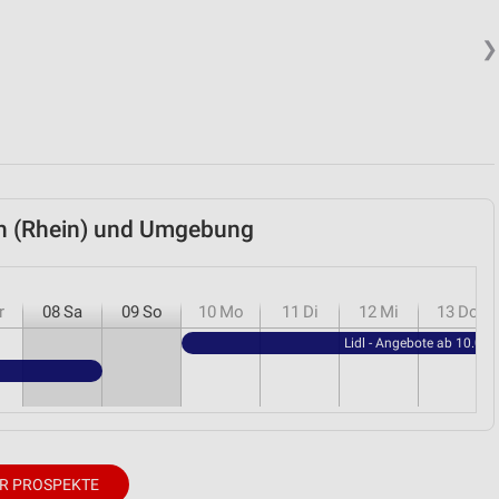
❯
von Daten aus verschiedenen
ach (Rhein) und Umgebung
ren
r
08
Sa
09
So
10
Mo
11
Di
12
Mi
13
Do
Lidl - Angebote ab 10.08.
R PROSPEKTE