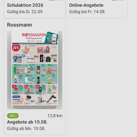
Schulaktion 2026
Online-Angebote
Geräte anhand von aktiv angeforderten
Gültig bis Di. 22.09.
Gültig bis Fr. 14.08.
Informationen identifizieren
Rossmann
Nicht-IAB-Verarbeitungszwecke:
Notwendig
Performance
Funktional
Werbung
12,8 km
Angebote ab 10.08.
Gültig ab Mo. 10.08.