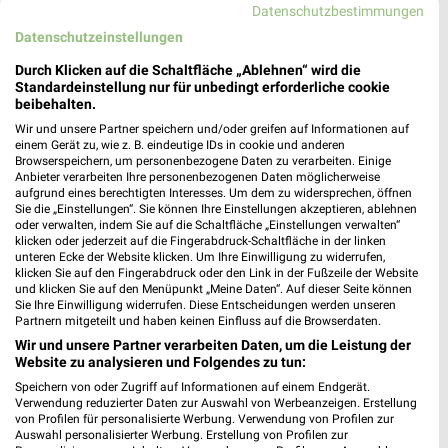
Datenschutzbestimmungen
dm
Datenschutzeinstellungen
Carl-Kistner-Straße 3
Durch Klicken auf die Schaltfläche „Ablehnen“ wird die
❯
79115 Freiburg im Breisgau
Standardeinstellung nur für unbedingt erforderliche cookie
beibehalten.
641,05 km
Wir und unsere Partner speichern und/oder greifen auf Informationen auf
einem Gerät zu, wie z. B. eindeutige IDs in cookie und anderen
Browserspeichern, um personenbezogene Daten zu verarbeiten. Einige
Drogerie & Parfümerie Angebote für Breisach
Anbieter verarbeiten Ihre personenbezogenen Daten möglicherweise
aufgrund eines berechtigten Interesses. Um dem zu widersprechen, öffnen
(Rhein) und Umgebung
Sie die „Einstellungen“. Sie können Ihre Einstellungen akzeptieren, ablehnen
oder verwalten, indem Sie auf die Schaltfläche „Einstellungen verwalten“
7 Prospekte
klicken oder jederzeit auf die Fingerabdruck-Schaltfläche in der linken
unteren Ecke der Website klicken. Um Ihre Einwilligung zu widerrufen,
klicken Sie auf den Fingerabdruck oder den Link in der Fußzeile der Website
Müller
Müller
und klicken Sie auf den Menüpunkt „Meine Daten“. Auf dieser Seite können
Sie Ihre Einwilligung widerrufen. Diese Entscheidungen werden unseren
Partnern mitgeteilt und haben keinen Einfluss auf die Browserdaten.
Wir und unsere Partner verarbeiten Daten, um die Leistung der
Website zu analysieren und Folgendes zu tun:
Speichern von oder Zugriff auf Informationen auf einem Endgerät.
Verwendung reduzierter Daten zur Auswahl von Werbeanzeigen. Erstellung
von Profilen für personalisierte Werbung. Verwendung von Profilen zur
Auswahl personalisierter Werbung. Erstellung von Profilen zur