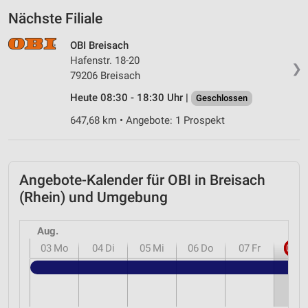
Nächste Filiale
OBI Breisach
Hafenstr. 18-20
❯
79206 Breisach
Heute 08:30 - 18:30 Uhr |
Geschlossen
647,68 km • Angebote: 1 Prospekt
Angebote-Kalender für OBI in Breisach
(Rhein) und Umgebung
Aug.
03
Mo
04
Di
05
Mi
06
Do
07
Fr
08
S