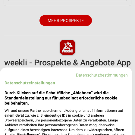
MEHR PROSPEKTE
weekli - Prospekte & Angebote App
Alle OBI Angebote immer griffbereit – mit der kostenlosen
Datenschutzbestimmungen
weekli App für iOS & Android.
Datenschutzeinstellungen
✔
Standortgenaue Angebote
Durch Klicken auf die Schaltfläche „Ablehnen“ wird die
Standardeinstellung nur für unbedingt erforderliche cookie
✔
Folge deinem Lieblingshändler
beibehalten.
✔
Push-Benachrichtigungen bei neuen Prospekten
✔
Einkaufsliste - Einkauf stressfrei planen
Wir und unsere Partner speichern und/oder greifen auf Informationen auf
einem Gerät zu, wie z. B. eindeutige IDs in cookie und anderen
Browserspeichern, um personenbezogene Daten zu verarbeiten. Einige
Anbieter verarbeiten Ihre personenbezogenen Daten möglicherweise
JETZT LADEN UND SPAREN!
aufgrund eines berechtigten Interesses. Um dem zu widersprechen, öffnen
Sie die „Einstellungen“. Sie können Ihre Einstellungen akzeptieren, ablehnen