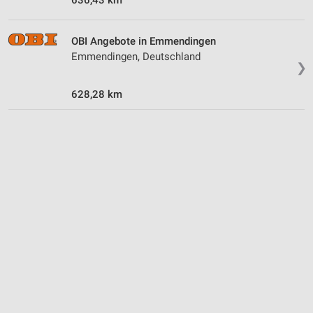
IAB-Verarbeitungszwecke:
Speichern von oder Zugriff auf Informationen
OBI Angebote in Emmendingen
auf einem Endgerät
Emmendingen, Deutschland
❯
Verwendung reduzierter Daten zur Auswahl von
Werbeanzeigen
628,28 km
Erstellung von Profilen für personalisierte
Werbung
Verwendung von Profilen zur Auswahl
personalisierter Werbung
Erstellung von Profilen zur Personalisierung
von Inhalten
Verwendung von Profilen zur Auswahl
personalisierter Inhalte
Messung der Werbeleistung
Messung der Performance von Inhalten