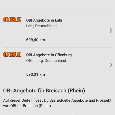
Analyse von Zielgruppen durch Statistiken oder
Kombinationen von Daten aus verschiedenen
Quellen
OBI Angebote in Lahr
Lahr, Deutschland
Entwicklung und Verbesserung der Angebote
❯
Verwendung reduzierter Daten zur Auswahl von
609,40 km
Inhalten
IAB-Besonderheiten:
OBI Angebote in Offenburg
Verwendung genauer Standortdaten
Offenburg, Deutschland
❯
Geräte anhand von aktiv angeforderten
Informationen identifizieren
593,31 km
Nicht-IAB-Verarbeitungszwecke:
OBI Angebote für Breisach (Rhein)
Notwendig
Auf dieser Seite findest Du das aktuelle Angebote und Prospekt
Performance
von OBI für Breisach (Rhein).
Funktional