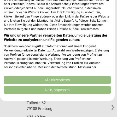
oder verwalten, indem Sie auf die Schaltfläche „Einstellungen verwalten“
klicken oder jederzeit auf die Fingerabdruck-Schaltfläche in der linken
unteren Ecke der Website klicken. Um Ihre Einwilligung zu widerrufen,
klicken Sie auf den Fingerabdruck oder den Link in der Fußzeile der Website
und klicken Sie auf den Menüpunkt „Meine Daten“. Auf dieser Seite können
Sie Ihre Einwilligung widerrufen. Diese Entscheidungen werden unseren
Partnern mitgeteilt und haben keinen Einfluss auf die Browserdaten.
Weitere OBI Geschäfte mit Angeboten in
Wir und unsere Partner verarbeiten Daten, um die Leistung der
und um Breisach (Rhein)
Website zu analysieren und Folgendes zu tun:
Speichern von oder Zugriff auf Informationen auf einem Endgerät.
5 Geschäfte und Orte
Verwendung reduzierter Daten zur Auswahl von Werbeanzeigen. Erstellung
von Profilen für personalisierte Werbung. Verwendung von Profilen zur
Auswahl personalisierter Werbung. Erstellung von Profilen zur
OBI Angebote in Freiburg-Süd
Personalisierung von Inhalten. Verwendung von Profilen zur Auswahl
Freiburg-Süd, Deutschland
personalisierter Inhalte. Messung der Werbeleistung. Messung der
❯
Performance von Inhalten. Analyse von Zielgruppen durch Statistiken oder
Kombinationen von Daten aus verschiedenen Quellen. Entwicklung und
Verbesserung der Angebote. Verwendung reduzierter Daten zur Auswahl
Alle akzeptieren
642,15 km
von Inhalten.
Daten können außerhalb der Europäischen Union weitergegeben und in die
Nein, anpassen
USA gesendet werden.
OBI Freiburg
Ihre Einwilligung und die cookie Richtlinie gelten ausschließlich für diese
Website/App.
Tullastr. 62
❯
79108 Freiburg
Partnerliste anzeigen (1 IAB-Anbieter)
Wir nutzen Ihre Daten für folgende Zwecke:
636,43 km