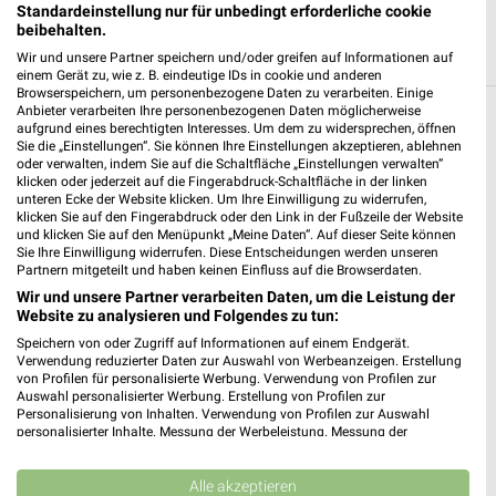
Standardeinstellung nur für unbedingt erforderliche cookie
beibehalten.
Wir und unsere Partner speichern und/oder greifen auf Informationen auf
einem Gerät zu, wie z. B. eindeutige IDs in cookie und anderen
Browserspeichern, um personenbezogene Daten zu verarbeiten. Einige
Anbieter verarbeiten Ihre personenbezogenen Daten möglicherweise
Weitere OBI Geschäfte mit Angeboten in
aufgrund eines berechtigten Interesses. Um dem zu widersprechen, öffnen
Sie die „Einstellungen“. Sie können Ihre Einstellungen akzeptieren, ablehnen
und um Lahr (Schwarzwald)
oder verwalten, indem Sie auf die Schaltfläche „Einstellungen verwalten“
klicken oder jederzeit auf die Fingerabdruck-Schaltfläche in der linken
unteren Ecke der Website klicken. Um Ihre Einwilligung zu widerrufen,
5 Geschäfte und Orte
klicken Sie auf den Fingerabdruck oder den Link in der Fußzeile der Website
und klicken Sie auf den Menüpunkt „Meine Daten“. Auf dieser Seite können
Sie Ihre Einwilligung widerrufen. Diese Entscheidungen werden unseren
OBI Angebote in Offenburg
Partnern mitgeteilt und haben keinen Einfluss auf die Browserdaten.
Offenburg, Deutschland
Wir und unsere Partner verarbeiten Daten, um die Leistung der
❯
Website zu analysieren und Folgendes zu tun:
Speichern von oder Zugriff auf Informationen auf einem Endgerät.
593,31 km
Verwendung reduzierter Daten zur Auswahl von Werbeanzeigen. Erstellung
von Profilen für personalisierte Werbung. Verwendung von Profilen zur
Auswahl personalisierter Werbung. Erstellung von Profilen zur
OBI Angebote in Emmendingen
Personalisierung von Inhalten. Verwendung von Profilen zur Auswahl
personalisierter Inhalte. Messung der Werbeleistung. Messung der
Emmendingen, Deutschland
Performance von Inhalten. Analyse von Zielgruppen durch Statistiken oder
❯
Kombinationen von Daten aus verschiedenen Quellen. Entwicklung und
Verbesserung der Angebote. Verwendung reduzierter Daten zur Auswahl
Alle akzeptieren
628,28 km