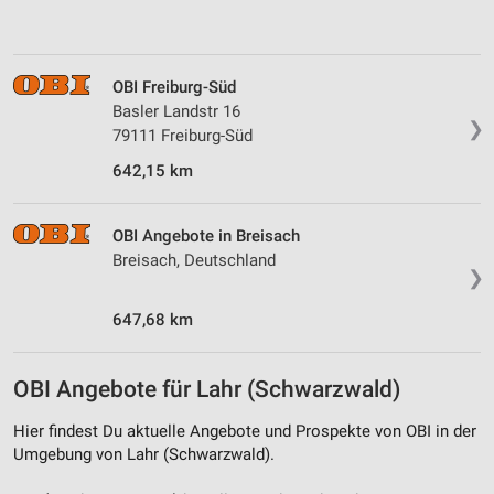
Verwendung von Profilen zur Auswahl
personalisierter Inhalte
OBI Freiburg-Süd
Messung der Werbeleistung
Basler Landstr 16
❯
79111 Freiburg-Süd
Messung der Performance von Inhalten
642,15 km
Analyse von Zielgruppen durch Statistiken oder
Kombinationen von Daten aus verschiedenen
Quellen
OBI Angebote in Breisach
Breisach, Deutschland
Entwicklung und Verbesserung der Angebote
❯
Verwendung reduzierter Daten zur Auswahl von
647,68 km
Inhalten
IAB-Besonderheiten:
OBI Angebote für Lahr (Schwarzwald)
Verwendung genauer Standortdaten
Hier findest Du aktuelle Angebote und Prospekte von OBI in der
Geräte anhand von aktiv angeforderten
Umgebung von Lahr (Schwarzwald).
Informationen identifizieren