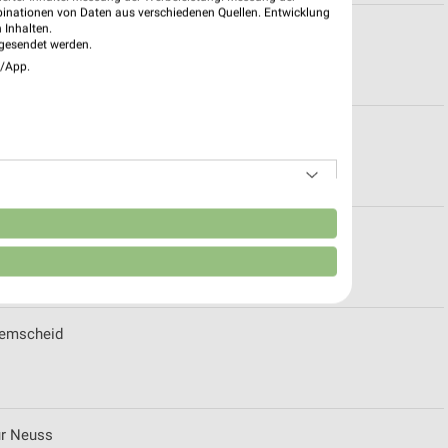
binationen von Daten aus verschiedenen Quellen. Entwicklung
 Inhalten.
gesendet werden.
e/App.
n für Eschweiler
n
szeiten für Frechen
Remscheid
ür Neuss