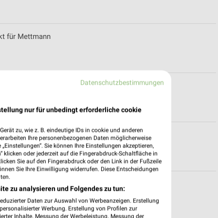
t für Mettmann
Datenschutzbestimmungen
einsberg
tellung nur für unbedingt erforderliche cookie
erät zu, wie z. B. eindeutige IDs in cookie und anderen
eiten für Wermelskirchen
verarbeiten Ihre personenbezogenen Daten möglicherweise
„Einstellungen“. Sie können Ihre Einstellungen akzeptieren,
 klicken oder jederzeit auf die Fingerabdruck-Schaltfläche in
klicken Sie auf den Fingerabdruck oder den Link in der Fußzeile
önnen Sie Ihre Einwilligung widerrufen. Diese Entscheidungen
ten.
m
ite zu analysieren und Folgendes zu tun:
reduzierter Daten zur Auswahl von Werbeanzeigen. Erstellung
ersonalisierter Werbung. Erstellung von Profilen zur
ierter Inhalte. Messung der Werbeleistung. Messung der