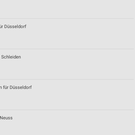
von Daten aus verschiedenen
ür Düsseldorf
 Schleiden
ren
n für Düsseldorf
 Neuss