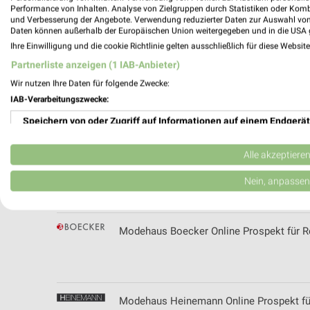
Performance von Inhalten. Analyse von Zielgruppen durch Statistiken oder Kom
und Verbesserung der Angebote. Verwendung reduzierter Daten zur Auswahl von
Mix Markt Prospekt der Woche für Bonn
Daten können außerhalb der Europäischen Union weitergegeben und in die USA 
Ihre Einwilligung und die cookie Richtlinie gelten ausschließlich für diese Websit
Partnerliste anzeigen (1 IAB-Anbieter)
Wir nutzen Ihre Daten für folgende Zwecke:
MK Bauspezialist Filialen & Öffnungszeite
IAB-Verarbeitungszwecke:
Speichern von oder Zugriff auf Informationen auf einem Endgerät
Verwendung reduzierter Daten zur Auswahl von Werbeanzeigen
Alle akzeptiere
Mobau Erft Bauzentrum Filialen & Öffnung
Erstellung von Profilen für personalisierte Werbung
Nein, anpassen
Verwendung von Profilen zur Auswahl personalisierter Werbung
Modehaus Boecker Online Prospekt für 
Erstellung von Profilen zur Personalisierung von Inhalten
Verwendung von Profilen zur Auswahl personalisierter Inhalte
Messung der Werbeleistung
Modehaus Heinemann Online Prospekt f