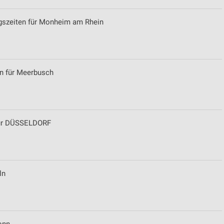
ngszeiten für Monheim am Rhein
en für Meerbusch
 für DÜSSELDORF
ln