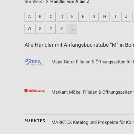
Bornheim
Händler von A bis Z
A
B
C
D
E
F
G
H
I
J
W
X
Y
Z
...
Alle Händler mit Anfangsbuchstabe "M" in B
Maas Natur Filialen & Öffnungszeiten für
Markant Möbel Filialen & Öffnungszeiten 
MARKTEX Katalog und Prospekte für Köl