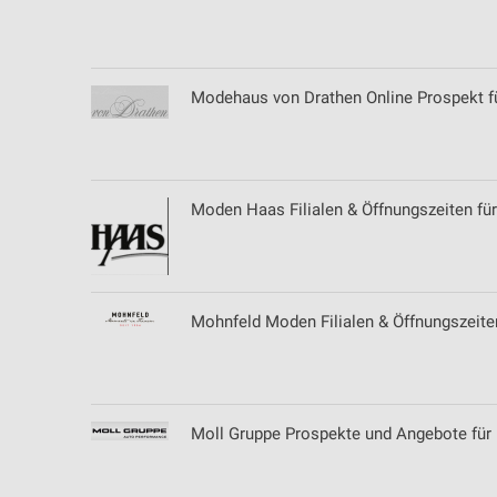
Messung der Performance von Inhalten
Analyse von Zielgruppen durch Statistiken oder Kombinationen 
Quellen
Modehaus von Drathen Online Prospekt f
Entwicklung und Verbesserung der Angebote
Verwendung reduzierter Daten zur Auswahl von Inhalten
IAB-Besonderheiten:
Moden Haas Filialen & Öffnungszeiten für
Verwendung genauer Standortdaten
Geräte anhand von aktiv angeforderten Informationen identifizie
Mohnfeld Moden Filialen & Öffnungszeite
Nicht-IAB-Verarbeitungszwecke:
Notwendig
Performance
Moll Gruppe Prospekte und Angebote für
Funktional
Werbung