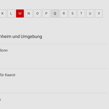
K
L
M
N
O
P
Q
R
S
T
U
V
ornheim und Umgebung
 Bonn
für Kaarst
n