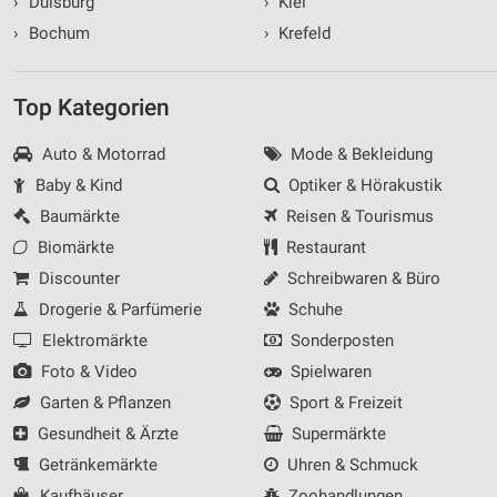
›
Duisburg
›
Kiel
›
Bochum
›
Krefeld
Top Kategorien
Auto & Motorrad
Mode & Bekleidung
Baby & Kind
Optiker & Hörakustik
Baumärkte
Reisen & Tourismus
Biomärkte
Restaurant
Discounter
Schreibwaren & Büro
Drogerie & Parfümerie
Schuhe
Elektromärkte
Sonderposten
Foto & Video
Spielwaren
Garten & Pflanzen
Sport & Freizeit
Gesundheit & Ärzte
Supermärkte
Getränkemärkte
Uhren & Schmuck
Kaufhäuser
Zoohandlungen