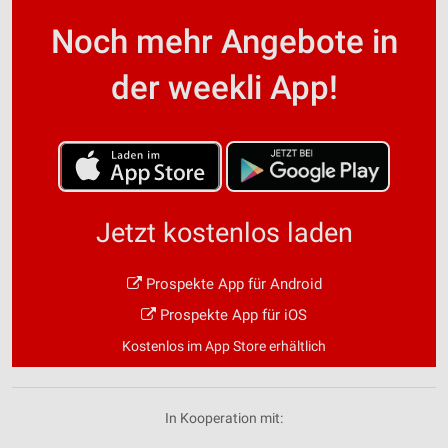
Noch mehr Angebote in
der weekli App!
Jetzt kostenlos laden
Prospekte App für Android
Prospekte App für iOS
Kostenlos im App Store erhältlich
In Kooperation mit: