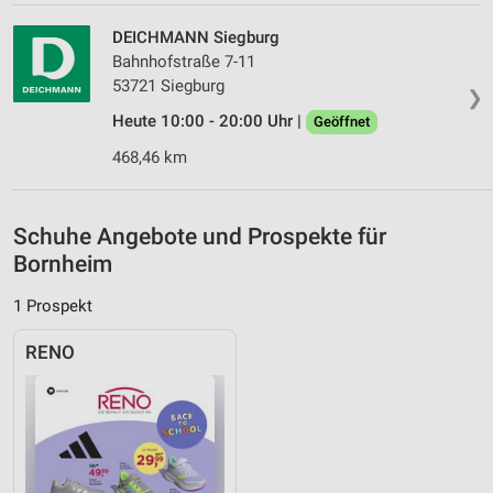
IAB-Besonderheiten:
DEICHMANN Siegburg
Verwendung genauer Standortdaten
Bahnhofstraße 7-11
Geräte anhand von aktiv angeforderten
53721 Siegburg
❯
Informationen identifizieren
Heute 10:00 - 20:00 Uhr |
Geöffnet
Nicht-IAB-Verarbeitungszwecke:
468,46 km
Notwendig
Performance
Schuhe Angebote und Prospekte für
Bornheim
Funktional
1 Prospekt
Werbung
RENO