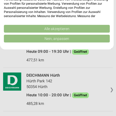
❯
von Profilen für personalisierte Werbung. Verwendung von Profilen zur
Heute 09:00 - 20:00 Uhr |
Auswahl personalisierter Werbung. Erstellung von Profilen zur
Geöffnet
Personalisierung von Inhalten. Verwendung von Profilen zur Auswahl
personalisierter Inhalte. Messung der Werbeleistung. Messung der
473,44 km
Performance von Inhalten. Analyse von Zielgruppen durch Statistiken oder
Kombinationen von Daten aus verschiedenen Quellen. Entwicklung und
Verbesserung der Angebote. Verwendung reduzierter Daten zur Auswahl
Alle akzeptieren
DEICHMANN Bonn
von Inhalten.
Daten können außerhalb der Europäischen Union weitergegeben und in die
Am Fronhof 9
Nein, anpassen
USA gesendet werden.
53177 Bonn
❯
Ihre Einwilligung und die cookie Richtlinie gelten ausschließlich für diese
Website/App.
Heute 09:00 - 19:30 Uhr |
Geöffnet
Partnerliste anzeigen (1 IAB-Anbieter)
477,51 km
Wir nutzen Ihre Daten für folgende Zwecke:
IAB-Verarbeitungszwecke:
DEICHMANN Hürth
Speichern von oder Zugriff auf Informationen
Hürth Park 142
auf einem Endgerät
50354 Hürth
❯
Verwendung reduzierter Daten zur Auswahl von
Heute 10:00 - 20:00 Uhr |
Geöffnet
Werbeanzeigen
485,28 km
Erstellung von Profilen für personalisierte
Werbung