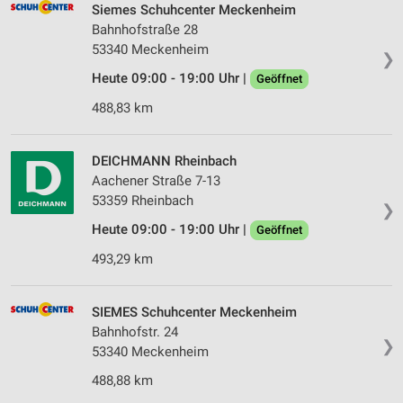
Siemes Schuhcenter Meckenheim
Verwendung von Profilen zur Auswahl
Bahnhofstraße 28
personalisierter Werbung
53340 Meckenheim
❯
Heute 09:00 - 19:00 Uhr |
Erstellung von Profilen zur Personalisierung
Geöffnet
von Inhalten
488,83 km
Verwendung von Profilen zur Auswahl
personalisierter Inhalte
DEICHMANN Rheinbach
Aachener Straße 7-13
Messung der Werbeleistung
53359 Rheinbach
❯
Messung der Performance von Inhalten
Heute 09:00 - 19:00 Uhr |
Geöffnet
Analyse von Zielgruppen durch Statistiken oder
493,29 km
Kombinationen von Daten aus verschiedenen
Quellen
SIEMES Schuhcenter Meckenheim
Entwicklung und Verbesserung der Angebote
Bahnhofstr. 24
❯
53340 Meckenheim
Verwendung reduzierter Daten zur Auswahl von
Inhalten
488,88 km