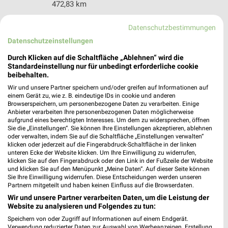
472,83 km
Datenschutzbestimmungen
DEICHMANN Troisdorf
Datenschutzeinstellungen
Kölner Straße 9-11
53840 Troisdorf
Durch Klicken auf die Schaltfläche „Ablehnen“ wird die
❯
Standardeinstellung nur für unbedingt erforderliche cookie
Heute 09:30 - 19:00 Uhr |
Geöffnet
beibehalten.
Wir und unsere Partner speichern und/oder greifen auf Informationen auf
470,17 km
einem Gerät zu, wie z. B. eindeutige IDs in cookie und anderen
Browserspeichern, um personenbezogene Daten zu verarbeiten. Einige
Anbieter verarbeiten Ihre personenbezogenen Daten möglicherweise
DEICHMANN Sankt Augustin
aufgrund eines berechtigten Interesses. Um dem zu widersprechen, öffnen
Sie die „Einstellungen“. Sie können Ihre Einstellungen akzeptieren, ablehnen
Rathausallee 16
oder verwalten, indem Sie auf die Schaltfläche „Einstellungen verwalten“
53757 Sankt Augustin
klicken oder jederzeit auf die Fingerabdruck-Schaltfläche in der linken
❯
unteren Ecke der Website klicken. Um Ihre Einwilligung zu widerrufen,
Heute 10:00 - 20:00 Uhr |
Geöffnet
klicken Sie auf den Fingerabdruck oder den Link in der Fußzeile der Website
und klicken Sie auf den Menüpunkt „Meine Daten“. Auf dieser Seite können
470,58 km
Sie Ihre Einwilligung widerrufen. Diese Entscheidungen werden unseren
Partnern mitgeteilt und haben keinen Einfluss auf die Browserdaten.
Wir und unsere Partner verarbeiten Daten, um die Leistung der
DEICHMANN Köln
Website zu analysieren und Folgendes zu tun:
Hermannstraße 2
Speichern von oder Zugriff auf Informationen auf einem Endgerät.
51143 Köln
Verwendung reduzierter Daten zur Auswahl von Werbeanzeigen. Erstellung