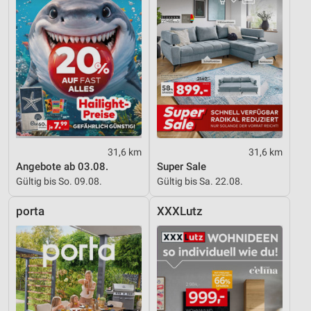
Entwicklung und Verbesserung der Angebote
Verwendung reduzierter Daten zur Auswahl von
Inhalten
IAB-Besonderheiten:
Verwendung genauer Standortdaten
Geräte anhand von aktiv angeforderten
Informationen identifizieren
31,6 km
31,6 km
Angebote ab 03.08.
Super Sale
Nicht-IAB-Verarbeitungszwecke:
Gültig bis So. 09.08.
Gültig bis Sa. 22.08.
Notwendig
porta
XXXLutz
Performance
Funktional
Werbung