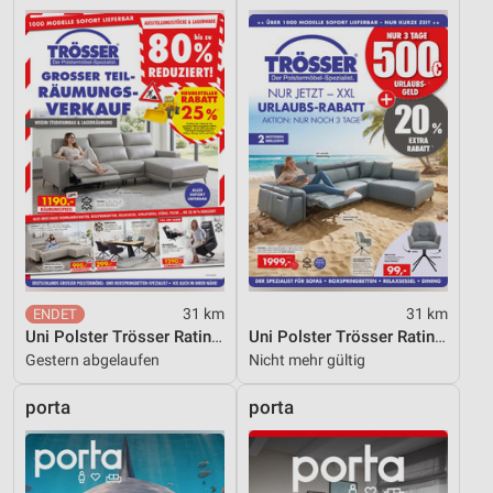
Verwendung reduzierter Daten zur Auswahl von
Werbeanzeigen
Erstellung von Profilen für personalisierte
Werbung
Verwendung von Profilen zur Auswahl
personalisierter Werbung
Erstellung von Profilen zur Personalisierung
von Inhalten
Verwendung von Profilen zur Auswahl
personalisierter Inhalte
31 km
31 km
Uni Polster Trösser Ratingen
Uni Polster Trösser Ratingen
Messung der Werbeleistung
Gestern abgelaufen
Nicht mehr gültig
Messung der Performance von Inhalten
porta
porta
Analyse von Zielgruppen durch Statistiken oder
Kombinationen von Daten aus verschiedenen
Quellen