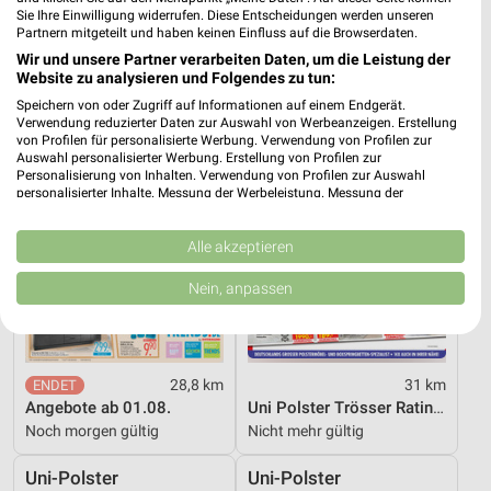
Nicht mehr gültig
Gültig bis Sa. 08.08.
Sie Ihre Einwilligung widerrufen. Diese Entscheidungen werden unseren
Partnern mitgeteilt und haben keinen Einfluss auf die Browserdaten.
Trends
Uni-Polster
Wir und unsere Partner verarbeiten Daten, um die Leistung der
Website zu analysieren und Folgendes zu tun:
Speichern von oder Zugriff auf Informationen auf einem Endgerät.
Verwendung reduzierter Daten zur Auswahl von Werbeanzeigen. Erstellung
von Profilen für personalisierte Werbung. Verwendung von Profilen zur
Auswahl personalisierter Werbung. Erstellung von Profilen zur
Personalisierung von Inhalten. Verwendung von Profilen zur Auswahl
personalisierter Inhalte. Messung der Werbeleistung. Messung der
Performance von Inhalten. Analyse von Zielgruppen durch Statistiken oder
Kombinationen von Daten aus verschiedenen Quellen. Entwicklung und
Verbesserung der Angebote. Verwendung reduzierter Daten zur Auswahl
Alle akzeptieren
von Inhalten.
Daten können außerhalb der Europäischen Union weitergegeben und in die
Nein, anpassen
USA gesendet werden.
Ihre Einwilligung und die cookie Richtlinie gelten ausschließlich für diese
Website/App.
Partnerliste anzeigen (1 IAB-Anbieter)
28,8 km
31 km
Wir nutzen Ihre Daten für folgende Zwecke:
Angebote ab 01.08.
Uni Polster Trösser Ratingen
IAB-Verarbeitungszwecke:
Noch morgen gültig
Nicht mehr gültig
Speichern von oder Zugriff auf Informationen
auf einem Endgerät
Uni-Polster
Uni-Polster