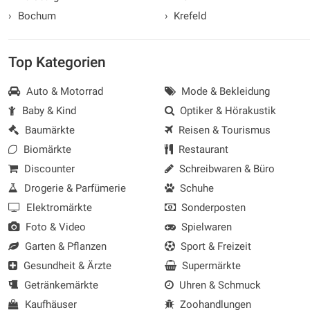
›
Bochum
›
Krefeld
Top Kategorien
Auto & Motorrad
Mode & Bekleidung
Baby & Kind
Optiker & Hörakustik
Baumärkte
Reisen & Tourismus
Biomärkte
Restaurant
Discounter
Schreibwaren & Büro
Drogerie & Parfümerie
Schuhe
Elektromärkte
Sonderposten
Foto & Video
Spielwaren
Garten & Pflanzen
Sport & Freizeit
Gesundheit & Ärzte
Supermärkte
Getränkemärkte
Uhren & Schmuck
Kaufhäuser
Zoohandlungen