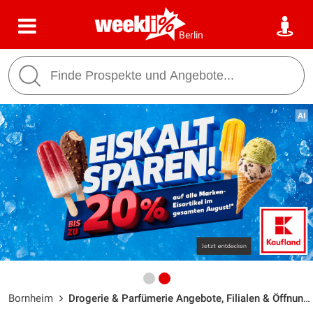
Berlin
Bornheim
Drogerie & Parfümerie Angebote, Filialen & Öffnungszeiten