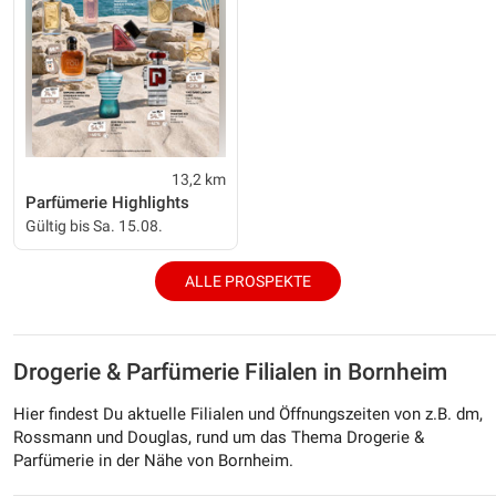
13,2 km
Parfümerie Highlights
Gültig bis Sa. 15.08.
ALLE PROSPEKTE
Drogerie & Parfümerie Filialen in Bornheim
Hier findest Du aktuelle Filialen und Öffnungszeiten von z.B. dm,
Rossmann und Douglas, rund um das Thema Drogerie &
Parfümerie in der Nähe von Bornheim.