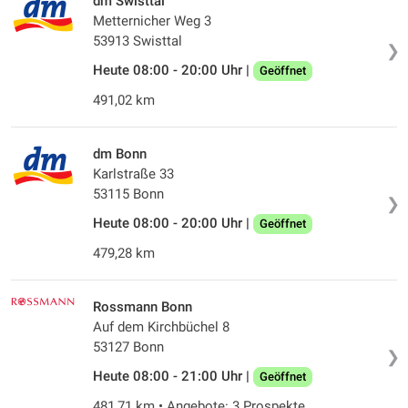
dm Swisttal
Metternicher Weg 3
53913 Swisttal
❯
Heute 08:00 - 20:00 Uhr |
Geöffnet
491,02 km
dm Bonn
Karlstraße 33
53115 Bonn
❯
Heute 08:00 - 20:00 Uhr |
Geöffnet
479,28 km
Rossmann Bonn
Auf dem Kirchbüchel 8
53127 Bonn
❯
Heute 08:00 - 21:00 Uhr |
Geöffnet
481,71 km • Angebote: 3 Prospekte