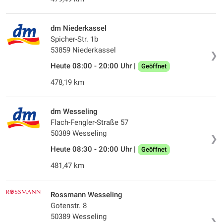
dm Niederkassel
Spicher-Str. 1b
53859 Niederkassel
❯
Heute 08:00 - 20:00 Uhr |
Geöffnet
478,19 km
dm Wesseling
Flach-Fengler-Straße 57
50389 Wesseling
❯
Heute 08:30 - 20:00 Uhr |
Geöffnet
481,47 km
Rossmann Wesseling
Gotenstr. 8
50389 Wesseling
❯