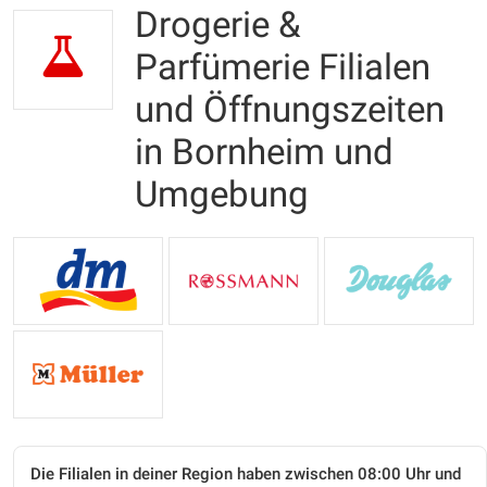
Drogerie &
Parfümerie Filialen
und Öffnungszeiten
in Bornheim und
Umgebung
Die Filialen in deiner Region haben zwischen 08:00 Uhr und