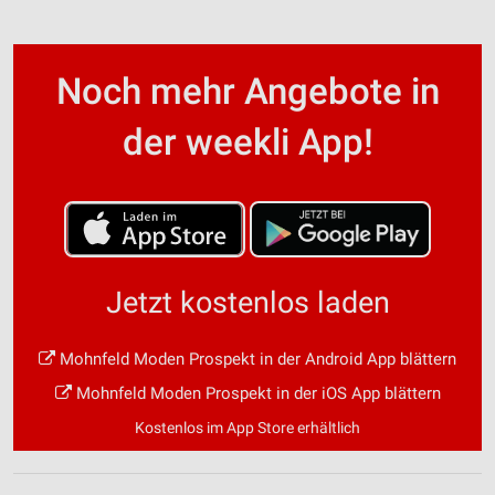
Noch mehr Angebote in
der weekli App!
Jetzt kostenlos laden
Mohnfeld Moden Prospekt in der Android App blättern
Mohnfeld Moden Prospekt in der iOS App blättern
Kostenlos im App Store erhältlich