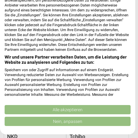
Browserspeichern, um personenbezogene Daten zu verarbeiten. Einige
Anbieter verarbeiten Ihre personenbezogenen Daten möglicherweise
aufgrund eines berechtigten Interesses. Um dem zu widersprechen, öffnen
Sie die „Einstellungen“. Sie können Ihre Einstellungen akzeptieren, ablehnen
oder verwalten, indem Sie auf die Schaltfläche „Einstellungen verwalten“
klicken oder jederzeit auf die Fingerabdruck-Schaltfläche in der linken
unteren Ecke der Website klicken. Um Ihre Einwilligung zu widerrufen,
Adresse, Öffnungszeiten und Route für die
klicken Sie auf den Fingerabdruck oder den Link in der Fußzeile der Website
und klicken Sie auf den Menüpunkt „Meine Daten“. Auf dieser Seite können
Mohnfeld Moden Filiale in Düsseldorf
Sie Ihre Einwilligung widerrufen. Diese Entscheidungen werden unseren
Partnern mitgeteilt und haben keinen Einfluss auf die Browserdaten.
Egal ob Adresse, Öffnungszeiten oder Route, hier findest Du
Wir und unsere Partner verarbeiten Daten, um die Leistung der
alles zur Mohnfeld Moden Filiale in Düsseldorf. Die aktuellsten
Website zu analysieren und Folgendes zu tun:
Angebote kannst Du Dir in den neuesten Prospekten
Speichern von oder Zugriff auf Informationen auf einem Endgerät.
anschauen. Wenn Du ein schönes Schnäppchen gefunden hast,
Verwendung reduzierter Daten zur Auswahl von Werbeanzeigen. Erstellung
von Profilen für personalisierte Werbung. Verwendung von Profilen zur
kannst Du über die Routen-Funktion den schnellsten Weg zu
Auswahl personalisierter Werbung. Erstellung von Profilen zur
Deiner Lieblings-Filiale von Mohnfeld Moden finden.
Personalisierung von Inhalten. Verwendung von Profilen zur Auswahl
personalisierter Inhalte. Messung der Werbeleistung. Messung der
Performance von Inhalten. Analyse von Zielgruppen durch Statistiken oder
Mode & Bekleidung Angebote für Düsseldorf
Kombinationen von Daten aus verschiedenen Quellen. Entwicklung und
Verbesserung der Angebote. Verwendung reduzierter Daten zur Auswahl
Alle akzeptieren
und Umgebung
von Inhalten.
Daten können außerhalb der Europäischen Union weitergegeben und in die
Nein, anpassen
11 Prospekte
USA gesendet werden.
Ihre Einwilligung und die cookie Richtlinie gelten ausschließlich für diese
Website/App.
NKD
Tchibo