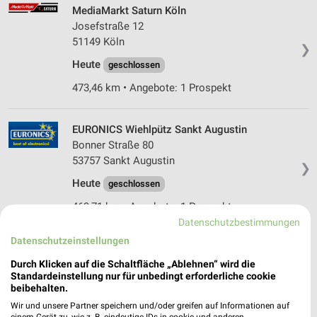
MediaMarkt Saturn Köln
Josefstraße 12
51149 Köln
❯
Heute
geschlossen
473,46 km • Angebote: 1 Prospekt
EURONICS Wiehlpütz Sankt Augustin
Bonner Straße 80
53757 Sankt Augustin
❯
Heute
geschlossen
469,71 km • Angebote: 1 Prospekt
Datenschutzbestimmungen
Datenschutzeinstellungen
EURONICS Wiehlpütz Sankt Augustin
Niederpleiser Str. 1a
Durch Klicken auf die Schaltfläche „Ablehnen“ wird die
❯
Standardeinstellung nur für unbedingt erforderliche cookie
53757 Sankt Augustin
beibehalten.
469,71 km • Angebote: 1 Prospekt
Wir und unsere Partner speichern und/oder greifen auf Informationen auf
einem Gerät zu, wie z. B. eindeutige IDs in cookie und anderen