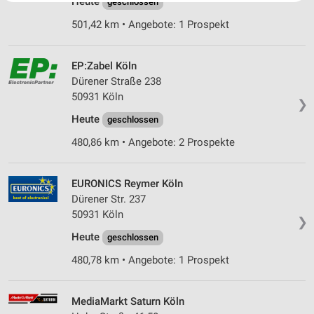
Heute
geschlossen
Website/App.
Partnerliste anzeigen (1 IAB-Anbieter)
501,42 km • Angebote: 1 Prospekt
Wir nutzen Ihre Daten für folgende Zwecke:
IAB-Verarbeitungszwecke:
EP:Zabel Köln
Speichern von oder Zugriff auf Informationen
Dürener Straße 238
auf einem Endgerät
50931 Köln
❯
Heute
geschlossen
Verwendung reduzierter Daten zur Auswahl von
Werbeanzeigen
480,86 km • Angebote: 2 Prospekte
Erstellung von Profilen für personalisierte
Werbung
EURONICS Reymer Köln
Dürener Str. 237
Verwendung von Profilen zur Auswahl
50931 Köln
personalisierter Werbung
❯
Heute
geschlossen
Erstellung von Profilen zur Personalisierung
von Inhalten
480,78 km • Angebote: 1 Prospekt
Verwendung von Profilen zur Auswahl
personalisierter Inhalte
MediaMarkt Saturn Köln