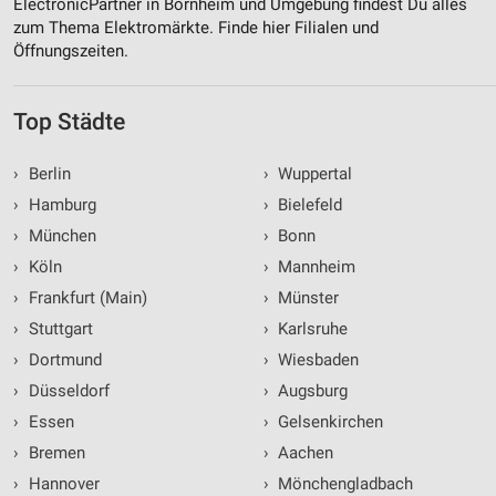
ElectronicPartner in Bornheim und Umgebung findest Du alles
zum Thema Elektromärkte. Finde hier Filialen und
Öffnungszeiten.
Top Städte
›
Berlin
›
Wuppertal
›
Hamburg
›
Bielefeld
›
München
›
Bonn
›
Köln
›
Mannheim
›
Frankfurt (Main)
›
Münster
›
Stuttgart
›
Karlsruhe
›
Dortmund
›
Wiesbaden
›
Düsseldorf
›
Augsburg
›
Essen
›
Gelsenkirchen
›
Bremen
›
Aachen
›
Hannover
›
Mönchengladbach