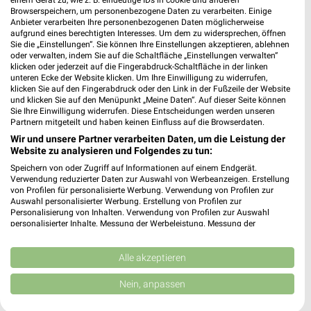
Browserspeichern, um personenbezogene Daten zu verarbeiten. Einige
Anbieter verarbeiten Ihre personenbezogenen Daten möglicherweise
MediaMarkt Saturn Hürth
aufgrund eines berechtigten Interesses. Um dem zu widersprechen, öffnen
Hürth-Park L056
Sie die „Einstellungen“. Sie können Ihre Einstellungen akzeptieren, ablehnen
oder verwalten, indem Sie auf die Schaltfläche „Einstellungen verwalten“
50354 Hürth
❯
klicken oder jederzeit auf die Fingerabdruck-Schaltfläche in der linken
unteren Ecke der Website klicken. Um Ihre Einwilligung zu widerrufen,
Heute
geschlossen
klicken Sie auf den Fingerabdruck oder den Link in der Fußzeile der Website
und klicken Sie auf den Menüpunkt „Meine Daten“. Auf dieser Seite können
485,22 km • Angebote: 1 Prospekt
Sie Ihre Einwilligung widerrufen. Diese Entscheidungen werden unseren
Partnern mitgeteilt und haben keinen Einfluss auf die Browserdaten.
Wir und unsere Partner verarbeiten Daten, um die Leistung der
EURONICS Meller Köln
Website zu analysieren und Folgendes zu tun:
Siegburger Str. 366
Speichern von oder Zugriff auf Informationen auf einem Endgerät.
51105 Köln
❯
Verwendung reduzierter Daten zur Auswahl von Werbeanzeigen. Erstellung
von Profilen für personalisierte Werbung. Verwendung von Profilen zur
Heute
geschlossen
Auswahl personalisierter Werbung. Erstellung von Profilen zur
Personalisierung von Inhalten. Verwendung von Profilen zur Auswahl
476,28 km • Angebote: 1 Prospekt
personalisierter Inhalte. Messung der Werbeleistung. Messung der
Performance von Inhalten. Analyse von Zielgruppen durch Statistiken oder
Kombinationen von Daten aus verschiedenen Quellen. Entwicklung und
Verbesserung der Angebote. Verwendung reduzierter Daten zur Auswahl
Alle akzeptieren
MediaMarkt Saturn Euskirchen
von Inhalten.
Veybachstraße 3
Daten können außerhalb der Europäischen Union weitergegeben und in die
Nein, anpassen
53879 Euskirchen
USA gesendet werden.
❯
Ihre Einwilligung und die cookie Richtlinie gelten ausschließlich für diese