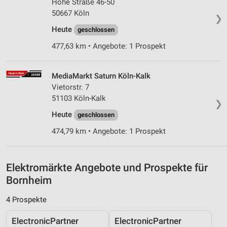
Hohe Straße 46-50
Messung der Werbeleistung
50667 Köln
❯
Messung der Performance von Inhalten
Heute
geschlossen
477,63 km • Angebote: 1 Prospekt
Analyse von Zielgruppen durch Statistiken oder
Kombinationen von Daten aus verschiedenen
Quellen
MediaMarkt Saturn Köln-Kalk
Vietorstr. 7
Entwicklung und Verbesserung der Angebote
51103 Köln-Kalk
❯
Verwendung reduzierter Daten zur Auswahl von
Heute
geschlossen
Inhalten
474,79 km • Angebote: 1 Prospekt
IAB-Besonderheiten:
Verwendung genauer Standortdaten
Elektromärkte Angebote und Prospekte für
Geräte anhand von aktiv angeforderten
Informationen identifizieren
Bornheim
Nicht-IAB-Verarbeitungszwecke:
4 Prospekte
Notwendig
ElectronicPartner
ElectronicPartner