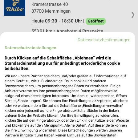
Kramerstrasse 40
87700 Memmingen
❯
Heute 09:30 - 18:30 Uhr |
Geöffnet
553,91 km • Angebote: 4 Prospekte
Datenschutzbestimmungen
Datenschutzeinstellungen
Ernsting's family Memmingen
Kramerstraße 47
Durch Klicken auf die Schaltfläche „Ablehnen“ wird die
87700 Memmingen
Standardeinstellung nur für unbedingt erforderliche cookie
❯
beibehalten.
Heute 09:00 - 19:30 Uhr |
Geöffnet
Wir und unsere Partner speichern und/oder greifen auf Informationen auf
einem Gerät zu, wie z. B. eindeutige IDs in cookie und anderen
553,91 km
Browserspeichern, um personenbezogene Daten zu verarbeiten. Einige
Anbieter verarbeiten Ihre personenbezogenen Daten möglicherweise
aufgrund eines berechtigten Interesses. Um dem zu widersprechen, öffnen
C&A Memmingen
Sie die „Einstellungen“. Sie können Ihre Einstellungen akzeptieren, ablehnen
oder verwalten, indem Sie auf die Schaltfläche „Einstellungen verwalten“
Schrannenplatz 6-8
klicken oder jederzeit auf die Fingerabdruck-Schaltfläche in der linken
87700 Memmingen
unteren Ecke der Website klicken. Um Ihre Einwilligung zu widerrufen,
❯
klicken Sie auf den Fingerabdruck oder den Link in der Fußzeile der Website
Heute 09:00 - 19:00 Uhr |
Geöffnet
und klicken Sie auf den Menüpunkt „Meine Daten“. Auf dieser Seite können
Sie Ihre Einwilligung widerrufen. Diese Entscheidungen werden unseren
553,93 km
Partnern mitgeteilt und haben keinen Einfluss auf die Browserdaten.