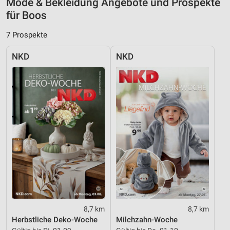
Mode & Bekleidung Angebote und Prospekte
für Boos
Verwendung reduzierter Daten zur Auswahl von
Inhalten
7 Prospekte
IAB-Besonderheiten:
NKD
NKD
Verwendung genauer Standortdaten
Geräte anhand von aktiv angeforderten
Informationen identifizieren
Nicht-IAB-Verarbeitungszwecke:
Notwendig
Performance
Funktional
Werbung
8,7 km
8,7 km
Herbstliche Deko-Woche
Milchzahn-Woche