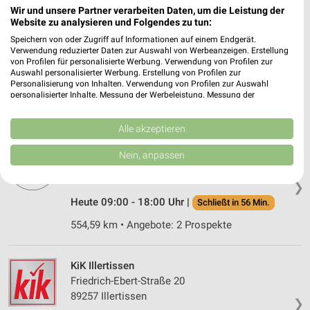
Wir und unsere Partner verarbeiten Daten, um die Leistung der
Website zu analysieren und Folgendes zu tun:
Takko Fashion Ottobeuren
Speichern von oder Zugriff auf Informationen auf einem Endgerät.
Johannes-Gutenberg-Straße 3a
Verwendung reduzierter Daten zur Auswahl von Werbeanzeigen. Erstellung
von Profilen für personalisierte Werbung. Verwendung von Profilen zur
87724 Ottobeuren
❯
Auswahl personalisierter Werbung. Erstellung von Profilen zur
Personalisierung von Inhalten. Verwendung von Profilen zur Auswahl
Heute 09:00 - 19:00 Uhr |
Geöffnet
personalisierter Inhalte. Messung der Werbeleistung. Messung der
Performance von Inhalten. Analyse von Zielgruppen durch Statistiken oder
554,36 km
Kombinationen von Daten aus verschiedenen Quellen. Entwicklung und
Verbesserung der Angebote. Verwendung reduzierter Daten zur Auswahl
Alle akzeptieren
von Inhalten.
NKD Ottobeuren
Daten können außerhalb der Europäischen Union weitergegeben und in die
Nein, anpassen
USA gesendet werden.
Bahnhofstr. 38
Ihre Einwilligung und die cookie Richtlinie gelten ausschließlich für diese
87724 Ottobeuren
❯
Website/App.
Heute 09:00 - 18:00 Uhr |
Schließt in 56 Min.
Partnerliste anzeigen (1 IAB-Anbieter)
554,59 km • Angebote: 2 Prospekte
Wir nutzen Ihre Daten für folgende Zwecke:
IAB-Verarbeitungszwecke:
Speichern von oder Zugriff auf Informationen
KiK Illertissen
auf einem Endgerät
Friedrich-Ebert-Straße 20
89257 Illertissen
❯
Verwendung reduzierter Daten zur Auswahl von