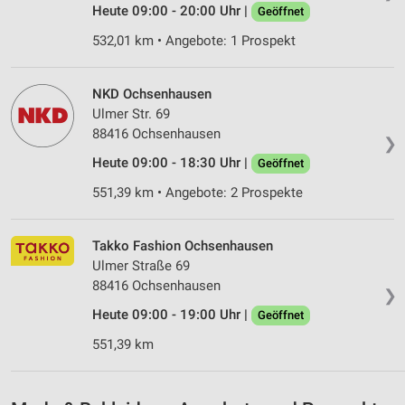
Werbeanzeigen
Heute 09:00 - 20:00 Uhr |
Geöffnet
532,01 km • Angebote: 1 Prospekt
Erstellung von Profilen für personalisierte
Werbung
NKD Ochsenhausen
Verwendung von Profilen zur Auswahl
personalisierter Werbung
Ulmer Str. 69
88416 Ochsenhausen
❯
Erstellung von Profilen zur Personalisierung
von Inhalten
Heute 09:00 - 18:30 Uhr |
Geöffnet
551,39 km • Angebote: 2 Prospekte
Verwendung von Profilen zur Auswahl
personalisierter Inhalte
Takko Fashion Ochsenhausen
Messung der Werbeleistung
Ulmer Straße 69
88416 Ochsenhausen
Messung der Performance von Inhalten
❯
Heute 09:00 - 19:00 Uhr |
Geöffnet
Analyse von Zielgruppen durch Statistiken oder
Kombinationen von Daten aus verschiedenen
551,39 km
Quellen
Entwicklung und Verbesserung der Angebote