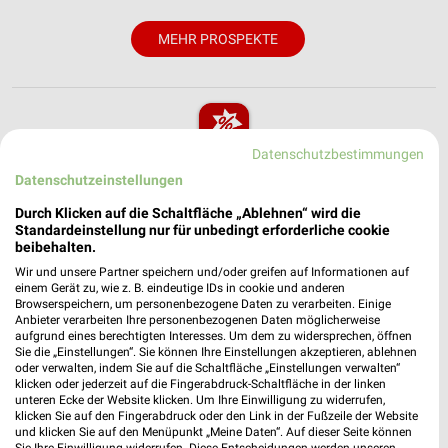
MEHR PROSPEKTE
Datenschutzbestimmungen
weekli - Prospekte & Angebote App
Datenschutzeinstellungen
Durch Klicken auf die Schaltfläche „Ablehnen“ wird die
Alle Höffner Angebote immer griffbereit – mit der kostenlosen
Standardeinstellung nur für unbedingt erforderliche cookie
weekli App für iOS & Android.
beibehalten.
Wir und unsere Partner speichern und/oder greifen auf Informationen auf
✔
Standortgenaue Angebote
einem Gerät zu, wie z. B. eindeutige IDs in cookie und anderen
✔
Folge deinem Lieblingshändler
Browserspeichern, um personenbezogene Daten zu verarbeiten. Einige
✔
Push-Benachrichtigungen bei neuen Prospekten
Anbieter verarbeiten Ihre personenbezogenen Daten möglicherweise
aufgrund eines berechtigten Interesses. Um dem zu widersprechen, öffnen
✔
Einkaufsliste - Einkauf stressfrei planen
Sie die „Einstellungen“. Sie können Ihre Einstellungen akzeptieren, ablehnen
oder verwalten, indem Sie auf die Schaltfläche „Einstellungen verwalten“
klicken oder jederzeit auf die Fingerabdruck-Schaltfläche in der linken
JETZT LADEN UND SPAREN!
unteren Ecke der Website klicken. Um Ihre Einwilligung zu widerrufen,
klicken Sie auf den Fingerabdruck oder den Link in der Fußzeile der Website
und klicken Sie auf den Menüpunkt „Meine Daten“. Auf dieser Seite können
Sie Ihre Einwilligung widerrufen. Diese Entscheidungen werden unseren