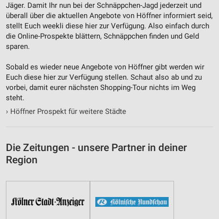
Jäger. Damit Ihr nun bei der Schnäppchen-Jagd jederzeit und
Entwicklung und Verbesserung der Angebote
überall über die aktuellen Angebote von Höffner informiert seid,
stellt Euch weekli diese hier zur Verfügung. Also einfach durch
Verwendung reduzierter Daten zur Auswahl von
Inhalten
die Online-Prospekte blättern, Schnäppchen finden und Geld
sparen.
IAB-Besonderheiten:
Verwendung genauer Standortdaten
Sobald es wieder neue Angebote von Höffner gibt werden wir
Euch diese hier zur Verfügung stellen. Schaut also ab und zu
Geräte anhand von aktiv angeforderten
vorbei, damit eurer nächsten Shopping-Tour nichts im Weg
Informationen identifizieren
steht.
Nicht-IAB-Verarbeitungszwecke:
›
Höffner Prospekt für weitere Städte
Notwendig
Performance
Die Zeitungen - unsere Partner in deiner
Region
Funktional
Werbung