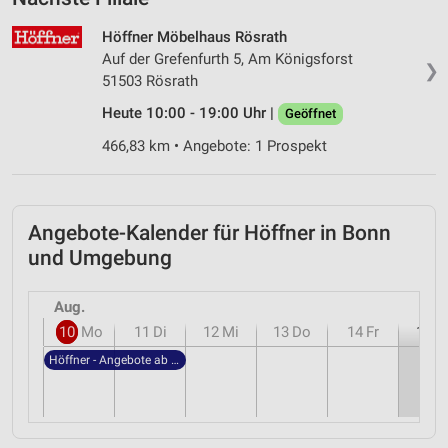
Höffner Möbelhaus Rösrath
Auf der Grefenfurth 5, Am Königsforst
❯
51503 Rösrath
Heute 10:00 - 19:00 Uhr |
Geöffnet
466,83 km • Angebote: 1 Prospekt
Angebote-Kalender für Höffner in Bonn
und Umgebung
Aug.
10
Mo
11
Di
12
Mi
13
Do
14
Fr
15
S
Höffner - Angebote ab 29.07