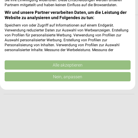
Partnern mitgeteilt und haben keinen Einfluss auf die Browserdaten.
Wir und unsere Partner verarbeiten Daten, um die Leistung der
Website zu analysieren und Folgendes zu tun:
Speichern von oder Zugriff auf Informationen auf einem Endgerät.
Weitere Höffner Geschäfte mit Angeboten in
Verwendung reduzierter Daten zur Auswahl von Werbeanzeigen. Erstellung
und um Bonn
von Profilen für personalisierte Werbung. Verwendung von Profilen zur
Auswahl personalisierter Werbung. Erstellung von Profilen zur
Personalisierung von Inhalten. Verwendung von Profilen zur Auswahl
1 Ergebnisse Ort mit Angeboten
personalisierter Inhalte. Messung der Werbeleistung. Messung der
Performance von Inhalten. Analyse von Zielgruppen durch Statistiken oder
Kombinationen von Daten aus verschiedenen Quellen. Entwicklung und
Höffner Angebote in Neuss
Verbesserung der Angebote. Verwendung reduzierter Daten zur Auswahl
Alle akzeptieren
von Inhalten.
Neuss, Deutschland
Daten können außerhalb der Europäischen Union weitergegeben und in die
❯
Nein, anpassen
USA gesendet werden.
Ihre Einwilligung und die cookie Richtlinie gelten ausschließlich für diese
482,06 km
Website/App.
Partnerliste anzeigen (1 IAB-Anbieter)
Wir nutzen Ihre Daten für folgende Zwecke:
IAB-Verarbeitungszwecke:
Speichern von oder Zugriff auf Informationen
auf einem Endgerät