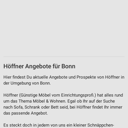
Verwendung reduzierter Daten zur Auswahl von
Werbeanzeigen
Erstellung von Profilen für personalisierte
Werbung
Verwendung von Profilen zur Auswahl
personalisierter Werbung
Erstellung von Profilen zur Personalisierung
von Inhalten
Höffner Angebote für Bonn
Verwendung von Profilen zur Auswahl
personalisierter Inhalte
Hier findest Du aktuelle Angebote und Prospekte von Höffner in
der Umgebung von Bonn.
Messung der Werbeleistung
Höffner (Günstige Möbel vom Einrichtungsprofi.) hat alles rund
Messung der Performance von Inhalten
um das Thema Möbel & Wohnen. Egal ob Ihr auf der Suche
nach Sofa, Schrank oder Bett seid, bei Höffner findet Ihr immer
Analyse von Zielgruppen durch Statistiken oder
das passende Angebot.
Kombinationen von Daten aus verschiedenen
Quellen
Es steckt doch in jedem von uns ein kleiner Schnäppchen-