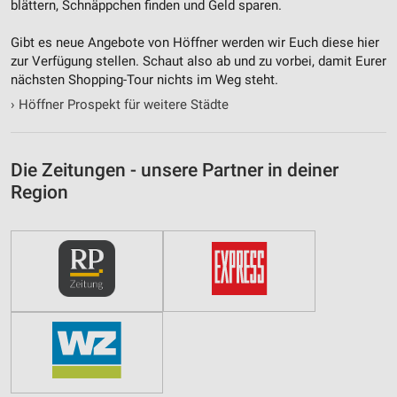
blättern, Schnäppchen finden und Geld sparen.
Inhalten
Gibt es neue Angebote von Höffner werden wir Euch diese hier
IAB-Besonderheiten:
zur Verfügung stellen. Schaut also ab und zu vorbei, damit Eurer
Verwendung genauer Standortdaten
nächsten Shopping-Tour nichts im Weg steht.
›
Höffner Prospekt für weitere Städte
Geräte anhand von aktiv angeforderten
Informationen identifizieren
Nicht-IAB-Verarbeitungszwecke:
Die Zeitungen - unsere Partner in deiner
Notwendig
Region
Performance
Funktional
Werbung