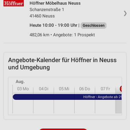
Höffner Möbelhaus Neuss
Schanzenstraße 1
❯
41460 Neuss
Heute 10:00 - 19:00 Uhr |
Geschlossen
482,06 km • Angebote: 1 Prospekt
Angebote-Kalender für Höffner in Neuss
und Umgebung
Aug.
03
Mo
04
Di
05
Mi
06
Do
07
Fr
08
S
Höffner - Angebote ab 29.07