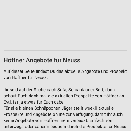
Erstellung von Profilen für personalisierte
Werbung
Verwendung von Profilen zur Auswahl
personalisierter Werbung
Erstellung von Profilen zur Personalisierung
von Inhalten
Verwendung von Profilen zur Auswahl
Höffner Angebote für Neuss
personalisierter Inhalte
Auf dieser Seite findest Du das aktuelle Angebote und Prospekt
Messung der Werbeleistung
von Höffner für Neuss.
Messung der Performance von Inhalten
Ihr seid auf der Suche nach Sofa, Schrank oder Bett, dann
schaut Euch doch mal die aktuellen Prospekte von Höffner an.
Analyse von Zielgruppen durch Statistiken oder
Kombinationen von Daten aus verschiedenen
Evtl. ist ja etwas für Euch dabei.
Quellen
Für alle kleinen Schnäppchen-Jäger stellt weekli aktuelle
Prospekte und Angebote online zur Verfügung, damit Ihr auch
Entwicklung und Verbesserung der Angebote
keine Angebote von Höffner mehr verpasst. Einfach von
unterwegs oder daheim bequem durch die Prospekte für Neuss
Verwendung reduzierter Daten zur Auswahl von