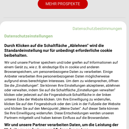
MEHR PROSPEKTE
Datenschutzbestimmungen
Datenschutzeinstellungen
weekli - Prospekte & Angebote App
Durch Klicken auf die Schaltfläche „Ablehnen“ wird die
Standardeinstellung nur für unbedingt erforderliche cookie
Alle Höffner Angebote immer griffbereit – mit der kostenlosen
beibehalten.
weekli App für iOS & Android.
Wir und unsere Partner speichern und/oder greifen auf Informationen auf
einem Gerät zu, wie z. B. eindeutige IDs in cookie und anderen
✔
Standortgenaue Angebote
Browserspeichern, um personenbezogene Daten zu verarbeiten. Einige
Anbieter verarbeiten Ihre personenbezogenen Daten möglicherweise
✔
Folge deinem Lieblingshändler
aufgrund eines berechtigten Interesses. Um dem zu widersprechen, öffnen
✔
Push-Benachrichtigungen bei neuen Prospekten
Sie die „Einstellungen“. Sie können Ihre Einstellungen akzeptieren, ablehnen
✔
Einkaufsliste - Einkauf stressfrei planen
oder verwalten, indem Sie auf die Schaltfläche „Einstellungen verwalten“
klicken oder jederzeit auf die Fingerabdruck-Schaltfläche in der linken
unteren Ecke der Website klicken. Um Ihre Einwilligung zu widerrufen,
klicken Sie auf den Fingerabdruck oder den Link in der Fußzeile der Website
JETZT LADEN UND SPAREN!
und klicken Sie auf den Menüpunkt „Meine Daten“. Auf dieser Seite können
Sie Ihre Einwilligung widerrufen. Diese Entscheidungen werden unseren
Partnern mitgeteilt und haben keinen Einfluss auf die Browserdaten.
Wir und unsere Partner verarbeiten Daten, um die Leistung der