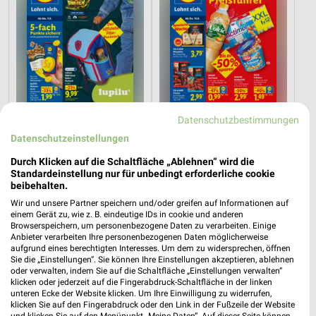
Datenschutzbestimmungen
Datenschutzeinstellungen
Durch Klicken auf die Schaltfläche „Ablehnen“ wird die
6,1 km
6,1 km
Standardeinstellung nur für unbedingt erforderliche cookie
Angebote ab 03.08.
Angebote ab 10.08.
beibehalten.
Noch morgen gültig
Gültig ab Mo. 10.08.
Wir und unsere Partner speichern und/oder greifen auf Informationen auf
einem Gerät zu, wie z. B. eindeutige IDs in cookie und anderen
Browserspeichern, um personenbezogene Daten zu verarbeiten. Einige
PENNY
toom Baumarkt
Anbieter verarbeiten Ihre personenbezogenen Daten möglicherweise
aufgrund eines berechtigten Interesses. Um dem zu widersprechen, öffnen
Sie die „Einstellungen“. Sie können Ihre Einstellungen akzeptieren, ablehnen
oder verwalten, indem Sie auf die Schaltfläche „Einstellungen verwalten“
klicken oder jederzeit auf die Fingerabdruck-Schaltfläche in der linken
unteren Ecke der Website klicken. Um Ihre Einwilligung zu widerrufen,
klicken Sie auf den Fingerabdruck oder den Link in der Fußzeile der Website
und klicken Sie auf den Menüpunkt „Meine Daten“. Auf dieser Seite können