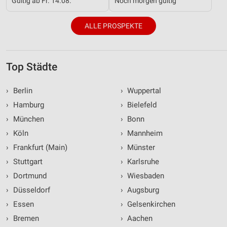
Gültig ab Fr. 14.08.
Noch morgen gültig
ALLE PROSPEKTE
Top Städte
›
Berlin
›
Wuppertal
›
Hamburg
›
Bielefeld
›
München
›
Bonn
›
Köln
›
Mannheim
›
Frankfurt (Main)
›
Münster
›
Stuttgart
›
Karlsruhe
›
Dortmund
›
Wiesbaden
›
Düsseldorf
›
Augsburg
›
Essen
›
Gelsenkirchen
›
Bremen
›
Aachen