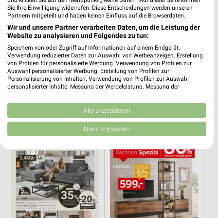
Sie Ihre Einwilligung widerrufen. Diese Entscheidungen werden unseren
Partnern mitgeteilt und haben keinen Einfluss auf die Browserdaten.
Wir und unsere Partner verarbeiten Daten, um die Leistung der
Website zu analysieren und Folgendes zu tun:
Speichern von oder Zugriff auf Informationen auf einem Endgerät.
Verwendung reduzierter Daten zur Auswahl von Werbeanzeigen. Erstellung
von Profilen für personalisierte Werbung. Verwendung von Profilen zur
Auswahl personalisierter Werbung. Erstellung von Profilen zur
Personalisierung von Inhalten. Verwendung von Profilen zur Auswahl
6,1 km
13,2 km
personalisierter Inhalte. Messung der Werbeleistung. Messung der
Angebote ab 03.08.
Angebote ab 01.08.
Performance von Inhalten. Analyse von Zielgruppen durch Statistiken oder
Kombinationen von Daten aus verschiedenen Quellen. Entwicklung und
Noch morgen gültig
Noch heute gültig
Verbesserung der Angebote. Verwendung reduzierter Daten zur Auswahl
Alle akzeptieren
von Inhalten.
XXXLutz
XXXLutz
Daten können außerhalb der Europäischen Union weitergegeben und in die
Nein, anpassen
USA gesendet werden.
Ihre Einwilligung und die cookie Richtlinie gelten ausschließlich für diese
Website/App.
Partnerliste anzeigen (1 IAB-Anbieter)
Wir nutzen Ihre Daten für folgende Zwecke:
IAB-Verarbeitungszwecke:
Speichern von oder Zugriff auf Informationen
auf einem Endgerät