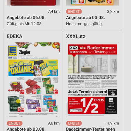
Entwicklung und Verbesserung der Angebote
7,4 km
3,2 km
Angebote ab 06.08.
Angebote ab 03.08.
Verwendung reduzierter Daten zur Auswahl von
Gültig bis Mi. 12.08.
Noch morgen gültig
Inhalten
IAB-Besonderheiten:
EDEKA
XXXLutz
Verwendung genauer Standortdaten
Geräte anhand von aktiv angeforderten
Informationen identifizieren
Nicht-IAB-Verarbeitungszwecke:
Notwendig
Performance
Funktional
Werbung
9,6 km
11,9 km
Angebote ab 03.08.
Badezimmer-Testerinnen