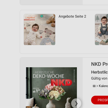
Messung der Performance von Inhalten
Analyse von Zielgruppen durch Statistiken oder Kombinationen 
Angebote Seite 2
Quellen
Entwicklung und Verbesserung der Angebote
Verwendung reduzierter Daten zur Auswahl von Inhalten
IAB-Besonderheiten:
Verwendung genauer Standortdaten
Geräte anhand von aktiv angeforderten Informationen identifizie
NKD Pro
Nicht-IAB-Verarbeitungszwecke:
Herbstli
Notwendig
Gültig von
📅
Kalende
Performance
Funktional
PROSP
❯
Werbung