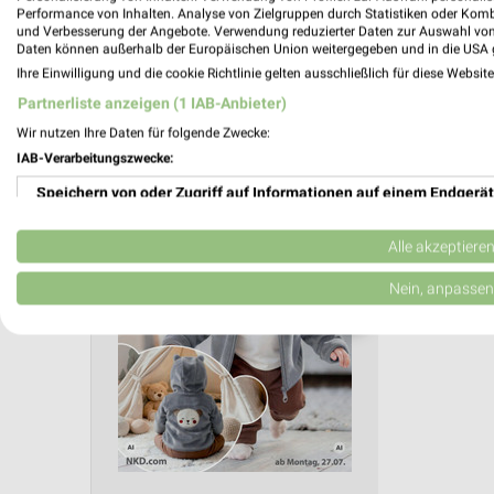
Aktuelle Angebote in dieser Filiale
Performance von Inhalten. Analyse von Zielgruppen durch Statistiken oder Kom
und Verbesserung der Angebote. Verwendung reduzierter Daten zur Auswahl von
Anzahl Prospekte: 2
Daten können außerhalb der Europäischen Union weitergegeben und in die USA 
Letztes Prospektupdate: vor 9 Tagen
Ihre Einwilligung und die cookie Richtlinie gelten ausschließlich für diese Websit
Partnerliste anzeigen (1 IAB-Anbieter)
NKD Pro
Wir nutzen Ihre Daten für folgende Zwecke:
IAB-Verarbeitungszwecke:
Milchza
Gültig von 
Speichern von oder Zugriff auf Informationen auf einem Endgerät
📅
Kalende
Verwendung reduzierter Daten zur Auswahl von Werbeanzeigen
Alle akzeptiere
Erstellung von Profilen für personalisierte Werbung
Nein, anpassen
PROSP
❯
Verwendung von Profilen zur Auswahl personalisierter Werbung
Erstellung von Profilen zur Personalisierung von Inhalten
Verwendung von Profilen zur Auswahl personalisierter Inhalte
Messung der Werbeleistung