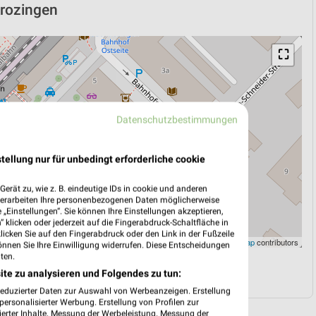
Krozingen
⛶
Datenschutzbestimmungen
tellung nur für unbedingt erforderliche cookie
erät zu, wie z. B. eindeutige IDs in cookie und anderen
verarbeiten Ihre personenbezogenen Daten möglicherweise
„Einstellungen“. Sie können Ihre Einstellungen akzeptieren,
 klicken oder jederzeit auf die Fingerabdruck-Schaltfläche in
klicken Sie auf den Fingerabdruck oder den Link in der Fußzeile
Leaflet
|
©
OpenStreetMap
contributors
önnen Sie Ihre Einwilligung widerrufen. Diese Entscheidungen
ten.
N
NAVIGATION MIT GOOGLE/IOS MAPS
ite zu analysieren und Folgendes zu tun:
reduzierter Daten zur Auswahl von Werbeanzeigen. Erstellung
ersonalisierter Werbung. Erstellung von Profilen zur
ierter Inhalte. Messung der Werbeleistung. Messung der