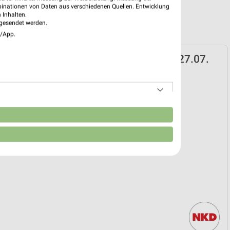
binationen von Daten aus verschiedenen Quellen. Entwicklung
 Inhalten.
gesendet werden.
e/App.
spekt für Bad Krozingen ab Mo. den 27.07.
hn-Woche
27. Jul. bis 01. Okt.
reintrag erstellen
n
EKT BLÄTTERN