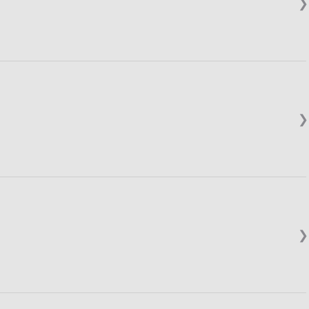
❯
❯
❯