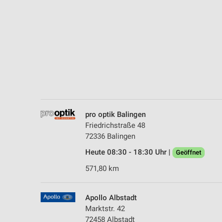
Messung der Performance von Inhalten
Analyse von Zielgruppen durch Statistiken oder Kombinationen 
Quellen
Entwicklung und Verbesserung der Angebote
Verwendung reduzierter Daten zur Auswahl von Inhalten
IAB-Besonderheiten:
Verwendung genauer Standortdaten
pro optik Balingen
Friedrichstraße 48
Geräte anhand von aktiv angeforderten Informationen identifizie
72336 Balingen
Nicht-IAB-Verarbeitungszwecke:
Heute 08:30 - 18:30 Uhr |
Geöffnet
Notwendig
571,80 km
Performance
Apollo Albstadt
Funktional
Marktstr. 42
72458 Albstadt
Werbung