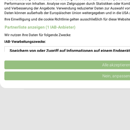
Apollo Tübingen
Performance von Inhalten. Analyse von Zielgruppen durch Statistiken oder Kom
und Verbesserung der Angebote. Verwendung reduzierter Daten zur Auswahl von
Holzmarkt 7
Daten können außerhalb der Europäischen Union weitergegeben und in die USA 
72070 Tübingen
Ihre Einwilligung und die cookie Richtlinie gelten ausschließlich für diese Websit
Heute 09:30 - 18:30 Uhr |
Geöffnet
Partnerliste anzeigen (1 IAB-Anbieter)
540,43 km
Wir nutzen Ihre Daten für folgende Zwecke:
IAB-Verarbeitungszwecke:
Speichern von oder Zugriff auf Informationen auf einem Endgerät
Götz Nies Optiker BALINGEN
SCHMIDSTRASSE 1
Verwendung reduzierter Daten zur Auswahl von Werbeanzeigen
72336 BALINGEN
Alle akzeptiere
Heute 09:00 - 12:30 14:00 - 18:30 Uhr |
Erstellung von Profilen für personalisierte Werbung
Nein, anpassen
571,71 km
Verwendung von Profilen zur Auswahl personalisierter Werbung
Erstellung von Profilen zur Personalisierung von Inhalten
Verwendung von Profilen zur Auswahl personalisierter Inhalte
Messung der Werbeleistung