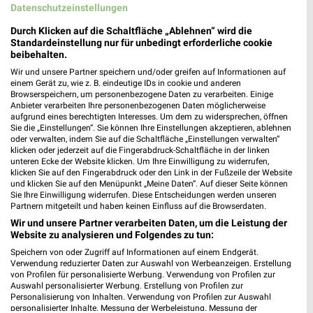
70806 Kornwestheim
Datenschutzeinstellungen
❯
Heute 08:00 - 20:00 Uhr |
Geöffnet
Durch Klicken auf die Schaltfläche „Ablehnen“ wird die
Standardeinstellung nur für unbedingt erforderliche cookie
46,65 km
beibehalten.
Wir und unsere Partner speichern und/oder greifen auf Informationen auf
einem Gerät zu, wie z. B. eindeutige IDs in cookie und anderen
Globus Baumarkt Weinstadt Weinstadt-
Browserspeichern, um personenbezogene Daten zu verarbeiten. Einige
Endersbach
Anbieter verarbeiten Ihre personenbezogenen Daten möglicherweise
aufgrund eines berechtigten Interesses. Um dem zu widersprechen, öffnen
Kalkofenstraße 14
Sie die „Einstellungen“. Sie können Ihre Einstellungen akzeptieren, ablehnen
❯
71384 Weinstadt-Endersbach
oder verwalten, indem Sie auf die Schaltfläche „Einstellungen verwalten“
klicken oder jederzeit auf die Fingerabdruck-Schaltfläche in der linken
Heute 08:00 - 20:00 Uhr |
Geöffnet
unteren Ecke der Website klicken. Um Ihre Einwilligung zu widerrufen,
klicken Sie auf den Fingerabdruck oder den Link in der Fußzeile der Website
47,42 km
und klicken Sie auf den Menüpunkt „Meine Daten“. Auf dieser Seite können
Sie Ihre Einwilligung widerrufen. Diese Entscheidungen werden unseren
Partnern mitgeteilt und haben keinen Einfluss auf die Browserdaten.
Wir und unsere Partner verarbeiten Daten, um die Leistung der
Website zu analysieren und Folgendes zu tun:
Speichern von oder Zugriff auf Informationen auf einem Endgerät.
Verwendung reduzierter Daten zur Auswahl von Werbeanzeigen. Erstellung
von Profilen für personalisierte Werbung. Verwendung von Profilen zur
Auswahl personalisierter Werbung. Erstellung von Profilen zur
Personalisierung von Inhalten. Verwendung von Profilen zur Auswahl
personalisierter Inhalte. Messung der Werbeleistung. Messung der