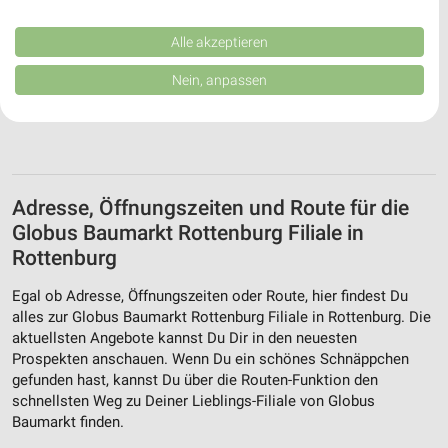
Performance von Inhalten. Analyse von Zielgruppen durch Statistiken oder
Kombinationen von Daten aus verschiedenen Quellen. Entwicklung und
Verbesserung der Angebote. Verwendung reduzierter Daten zur Auswahl
Alle akzeptieren
von Inhalten.
Daten können außerhalb der Europäischen Union weitergegeben und in die
Nein, anpassen
USA gesendet werden.
Ihre Einwilligung und die cookie Richtlinie gelten ausschließlich für diese
Website/App.
Partnerliste anzeigen (1 IAB-Anbieter)
Wir nutzen Ihre Daten für folgende Zwecke:
Adresse, Öffnungszeiten und Route für die
IAB-Verarbeitungszwecke:
Globus Baumarkt Rottenburg Filiale in
Speichern von oder Zugriff auf Informationen
auf einem Endgerät
Rottenburg
Verwendung reduzierter Daten zur Auswahl von
Egal ob Adresse, Öffnungszeiten oder Route, hier findest Du
Werbeanzeigen
alles zur Globus Baumarkt Rottenburg Filiale in Rottenburg. Die
aktuellsten Angebote kannst Du Dir in den neuesten
Erstellung von Profilen für personalisierte
Prospekten anschauen. Wenn Du ein schönes Schnäppchen
Werbung
gefunden hast, kannst Du über die Routen-Funktion den
schnellsten Weg zu Deiner Lieblings-Filiale von Globus
Verwendung von Profilen zur Auswahl
Baumarkt finden.
personalisierter Werbung