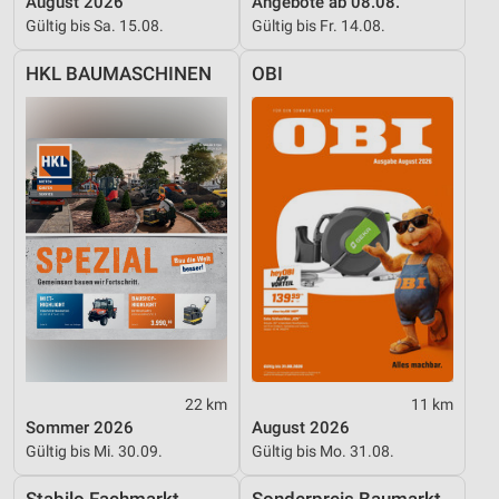
August 2026
Angebote ab 08.08.
Geräte anhand von aktiv angeforderten
Gültig bis Sa. 15.08.
Gültig bis Fr. 14.08.
Informationen identifizieren
Nicht-IAB-Verarbeitungszwecke:
HKL BAUMASCHINEN
OBI
Notwendig
Performance
Funktional
Werbung
22 km
11 km
Sommer 2026
August 2026
Gültig bis Mi. 30.09.
Gültig bis Mo. 31.08.