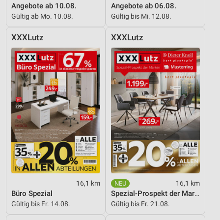
personalisierter Werbung
Angebote ab 10.08.
Angebote ab 06.08.
Gültig ab Mo. 10.08.
Gültig bis Mi. 12.08.
Erstellung von Profilen zur Personalisierung
von Inhalten
XXXLutz
XXXLutz
Verwendung von Profilen zur Auswahl
personalisierter Inhalte
Messung der Werbeleistung
Messung der Performance von Inhalten
Analyse von Zielgruppen durch Statistiken oder
Kombinationen von Daten aus verschiedenen
Quellen
Entwicklung und Verbesserung der Angebote
Verwendung reduzierter Daten zur Auswahl von
16,1 km
16,1 km
Inhalten
Büro Spezial
Spezial-Prospekt der Marken
IAB-Besonderheiten:
Gültig bis Fr. 14.08.
Gültig bis Fr. 21.08.
Verwendung genauer Standortdaten