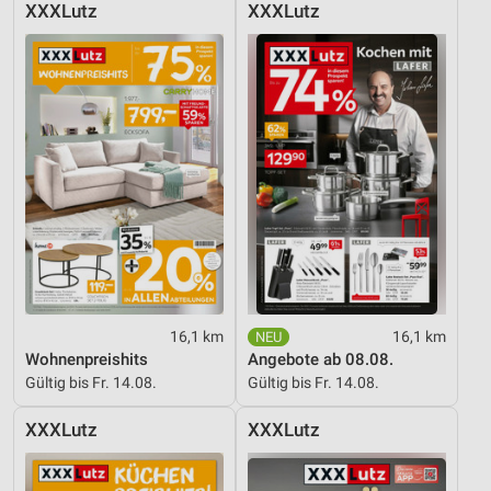
XXXLutz
XXXLutz
Geräte anhand von aktiv angeforderten
Informationen identifizieren
Nicht-IAB-Verarbeitungszwecke:
Notwendig
Performance
Funktional
Werbung
16,1 km
16,1 km
Wohnenpreishits
Angebote ab 08.08.
Gültig bis Fr. 14.08.
Gültig bis Fr. 14.08.
XXXLutz
XXXLutz