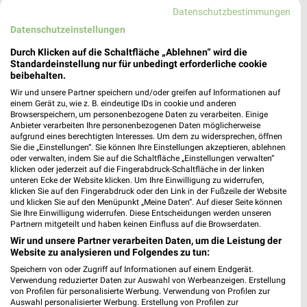
Datenschutzbestimmungen
Datenschutzeinstellungen
Durch Klicken auf die Schaltfläche „Ablehnen“ wird die
Standardeinstellung nur für unbedingt erforderliche cookie
beibehalten.
16,1 km
16,1 km
Wir und unsere Partner speichern und/oder greifen auf Informationen auf
Dieter Knoll
Wohnen Spezial
einem Gerät zu, wie z. B. eindeutige IDs in cookie und anderen
Gültig bis Fr. 14.08.
Gültig bis Fr. 14.08.
Browserspeichern, um personenbezogene Daten zu verarbeiten. Einige
Anbieter verarbeiten Ihre personenbezogenen Daten möglicherweise
aufgrund eines berechtigten Interesses. Um dem zu widersprechen, öffnen
REWE
XXXLutz
Sie die „Einstellungen“. Sie können Ihre Einstellungen akzeptieren, ablehnen
oder verwalten, indem Sie auf die Schaltfläche „Einstellungen verwalten“
klicken oder jederzeit auf die Fingerabdruck-Schaltfläche in der linken
unteren Ecke der Website klicken. Um Ihre Einwilligung zu widerrufen,
klicken Sie auf den Fingerabdruck oder den Link in der Fußzeile der Website
und klicken Sie auf den Menüpunkt „Meine Daten“. Auf dieser Seite können
Sie Ihre Einwilligung widerrufen. Diese Entscheidungen werden unseren
Partnern mitgeteilt und haben keinen Einfluss auf die Browserdaten.
Wir und unsere Partner verarbeiten Daten, um die Leistung der
Website zu analysieren und Folgendes zu tun:
Speichern von oder Zugriff auf Informationen auf einem Endgerät.
Verwendung reduzierter Daten zur Auswahl von Werbeanzeigen. Erstellung
von Profilen für personalisierte Werbung. Verwendung von Profilen zur
Auswahl personalisierter Werbung. Erstellung von Profilen zur