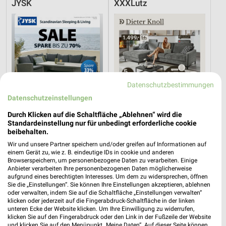
JYSK
XXXLutz
Datenschutzbestimmungen
Datenschutzeinstellungen
Durch Klicken auf die Schaltfläche „Ablehnen“ wird die
Standardeinstellung nur für unbedingt erforderliche cookie
beibehalten.
Wir und unsere Partner speichern und/oder greifen auf Informationen auf
6,7 km
15 km
einem Gerät zu, wie z. B. eindeutige IDs in cookie und anderen
Browserspeichern, um personenbezogene Daten zu verarbeiten. Einige
Spare bis zu 70%
Dieter Knoll
Anbieter verarbeiten Ihre personenbezogenen Daten möglicherweise
Gültig bis Sa. 15.08.
Gültig bis Fr. 14.08.
aufgrund eines berechtigten Interesses. Um dem zu widersprechen, öffnen
Sie die „Einstellungen“. Sie können Ihre Einstellungen akzeptieren, ablehnen
oder verwalten, indem Sie auf die Schaltfläche „Einstellungen verwalten“
XXXLutz
XXXLutz
klicken oder jederzeit auf die Fingerabdruck-Schaltfläche in der linken
unteren Ecke der Website klicken. Um Ihre Einwilligung zu widerrufen,
klicken Sie auf den Fingerabdruck oder den Link in der Fußzeile der Website
und klicken Sie auf den Menüpunkt „Meine Daten“. Auf dieser Seite können