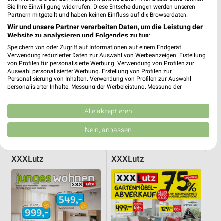
Sie Ihre Einwilligung widerrufen. Diese Entscheidungen werden unseren
Partnern mitgeteilt und haben keinen Einfluss auf die Browserdaten.
Wir und unsere Partner verarbeiten Daten, um die Leistung der
Website zu analysieren und Folgendes zu tun:
Speichern von oder Zugriff auf Informationen auf einem Endgerät.
Verwendung reduzierter Daten zur Auswahl von Werbeanzeigen. Erstellung
von Profilen für personalisierte Werbung. Verwendung von Profilen zur
Auswahl personalisierter Werbung. Erstellung von Profilen zur
Personalisierung von Inhalten. Verwendung von Profilen zur Auswahl
personalisierter Inhalte. Messung der Werbeleistung. Messung der
Performance von Inhalten. Analyse von Zielgruppen durch Statistiken oder
Kombinationen von Daten aus verschiedenen Quellen. Entwicklung und
Verbesserung der Angebote. Verwendung reduzierter Daten zur Auswahl
Alle akzeptieren
15 km
15 km
von Inhalten.
Badezimmer-Testerinnen
Schlafzimmer Spezial
Daten können außerhalb der Europäischen Union weitergegeben und in die
Nein, anpassen
USA gesendet werden.
Noch heute gültig
Noch heute gültig
Ihre Einwilligung und die cookie Richtlinie gelten ausschließlich für diese
Website/App.
XXXLutz
XXXLutz
Partnerliste anzeigen (1 IAB-Anbieter)
Wir nutzen Ihre Daten für folgende Zwecke:
IAB-Verarbeitungszwecke:
Speichern von oder Zugriff auf Informationen
auf einem Endgerät