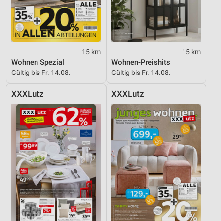
Entwicklung und Verbesserung der Angebote
Verwendung reduzierter Daten zur Auswahl von
Inhalten
15 km
15 km
IAB-Besonderheiten:
Wohnen Spezial
Wohnen-Preishits
Gültig bis Fr. 14.08.
Gültig bis Fr. 14.08.
Verwendung genauer Standortdaten
XXXLutz
XXXLutz
Geräte anhand von aktiv angeforderten
Informationen identifizieren
Nicht-IAB-Verarbeitungszwecke:
Notwendig
Performance
Funktional
Werbung