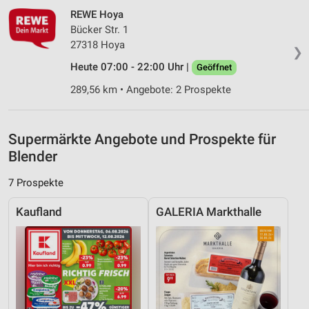
REWE Hoya
Verwendung reduzierter Daten zur Auswahl von
Bücker Str. 1
Werbeanzeigen
27318 Hoya
❯
Erstellung von Profilen für personalisierte
Heute 07:00 - 22:00 Uhr |
Geöffnet
Werbung
289,56 km • Angebote: 2 Prospekte
Verwendung von Profilen zur Auswahl
personalisierter Werbung
Supermärkte Angebote und Prospekte für
Erstellung von Profilen zur Personalisierung
von Inhalten
Blender
Verwendung von Profilen zur Auswahl
7 Prospekte
personalisierter Inhalte
Kaufland
GALERIA Markthalle
Messung der Werbeleistung
Messung der Performance von Inhalten
Analyse von Zielgruppen durch Statistiken oder
Kombinationen von Daten aus verschiedenen
Quellen