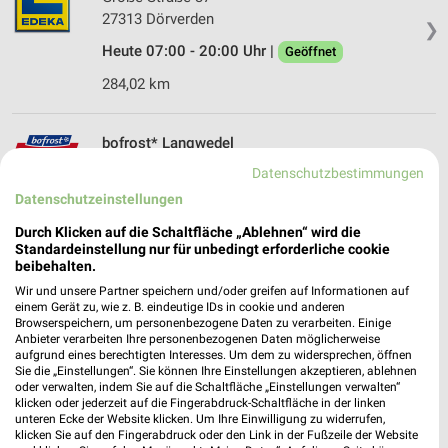
27313 Dörverden
❯
Heute 07:00 - 20:00 Uhr |
Geöffnet
284,02 km
bofrost* Langwedel
Steinberger Landstr. 25
Datenschutzbestimmungen
❯
27299 Langwedel
Datenschutzeinstellungen
292,48 km
Durch Klicken auf die Schaltfläche „Ablehnen“ wird die
Standardeinstellung nur für unbedingt erforderliche cookie
beibehalten.
REWE Achim
Wir und unsere Partner speichern und/oder greifen auf Informationen auf
Obernstraße 45/ Am Schmiedeberg
einem Gerät zu, wie z. B. eindeutige IDs in cookie und anderen
28832 Achim
Browserspeichern, um personenbezogene Daten zu verarbeiten. Einige
❯
Anbieter verarbeiten Ihre personenbezogenen Daten möglicherweise
Heute 07:00 - 22:00 Uhr |
Geöffnet
aufgrund eines berechtigten Interesses. Um dem zu widersprechen, öffnen
Sie die „Einstellungen“. Sie können Ihre Einstellungen akzeptieren, ablehnen
298,95 km • Angebote: 2 Prospekte
oder verwalten, indem Sie auf die Schaltfläche „Einstellungen verwalten“
klicken oder jederzeit auf die Fingerabdruck-Schaltfläche in der linken
unteren Ecke der Website klicken. Um Ihre Einwilligung zu widerrufen,
klicken Sie auf den Fingerabdruck oder den Link in der Fußzeile der Website
EDEKA Kirchlinteln