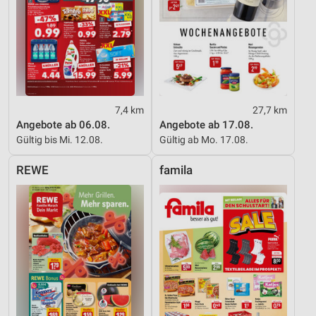
Entwicklung und Verbesserung der Angebote
Verwendung reduzierter Daten zur Auswahl von
Inhalten
IAB-Besonderheiten:
Verwendung genauer Standortdaten
7,4 km
27,7 km
Angebote ab 06.08.
Angebote ab 17.08.
Geräte anhand von aktiv angeforderten
Gültig bis Mi. 12.08.
Gültig ab Mo. 17.08.
Informationen identifizieren
REWE
famila
Nicht-IAB-Verarbeitungszwecke:
Notwendig
Performance
Funktional
Werbung