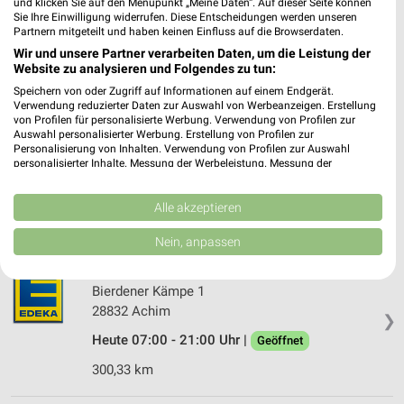
und klicken Sie auf den Menüpunkt „Meine Daten“. Auf dieser Seite können
Hauptstr. 3
Sie Ihre Einwilligung widerrufen. Diese Entscheidungen werden unseren
❯
Partnern mitgeteilt und haben keinen Einfluss auf die Browserdaten.
27308 Kirchlinteln
Wir und unsere Partner verarbeiten Daten, um die Leistung der
279,23 km
Website zu analysieren und Folgendes zu tun:
Speichern von oder Zugriff auf Informationen auf einem Endgerät.
Verwendung reduzierter Daten zur Auswahl von Werbeanzeigen. Erstellung
EDEKA Meyer Kirchlinteln
von Profilen für personalisierte Werbung. Verwendung von Profilen zur
Auswahl personalisierter Werbung. Erstellung von Profilen zur
Alte Mühle 1
Personalisierung von Inhalten. Verwendung von Profilen zur Auswahl
27308 Kirchlinteln
personalisierter Inhalte. Messung der Werbeleistung. Messung der
❯
Performance von Inhalten. Analyse von Zielgruppen durch Statistiken oder
Heute 07:00 - 20:00 Uhr |
Geöffnet
Kombinationen von Daten aus verschiedenen Quellen. Entwicklung und
Verbesserung der Angebote. Verwendung reduzierter Daten zur Auswahl
Alle akzeptieren
278,84 km
von Inhalten.
Daten können außerhalb der Europäischen Union weitergegeben und in die
Nein, anpassen
USA gesendet werden.
Ihre Einwilligung und die cookie Richtlinie gelten ausschließlich für diese
E center Schieweck Achim
Website/App.
Bierdener Kämpe 1
Partnerliste anzeigen (1 IAB-Anbieter)
28832 Achim
❯
Wir nutzen Ihre Daten für folgende Zwecke:
Heute 07:00 - 21:00 Uhr |
Geöffnet
IAB-Verarbeitungszwecke:
300,33 km
Speichern von oder Zugriff auf Informationen
auf einem Endgerät