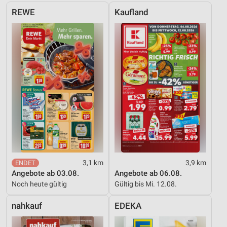
REWE
Kaufland
Geräte anhand von aktiv angeforderten
Informationen identifizieren
Nicht-IAB-Verarbeitungszwecke:
Notwendig
Performance
Funktional
Werbung
3,1 km
3,9 km
Angebote ab 03.08.
Angebote ab 06.08.
Noch heute gültig
Gültig bis Mi. 12.08.
nahkauf
EDEKA