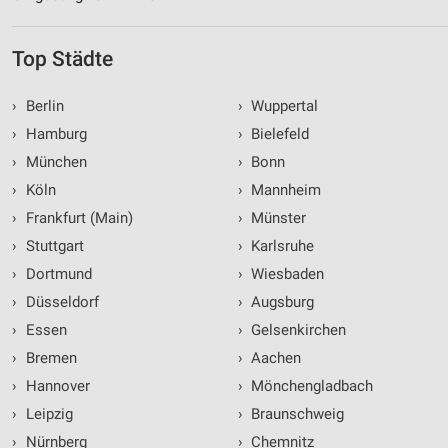
Top Städte
›
Berlin
›
Wuppertal
›
Hamburg
›
Bielefeld
›
München
›
Bonn
›
Köln
›
Mannheim
›
Frankfurt (Main)
›
Münster
›
Stuttgart
›
Karlsruhe
›
Dortmund
›
Wiesbaden
›
Düsseldorf
›
Augsburg
›
Essen
›
Gelsenkirchen
›
Bremen
›
Aachen
›
Hannover
›
Mönchengladbach
›
Leipzig
›
Braunschweig
›
Nürnberg
›
Chemnitz