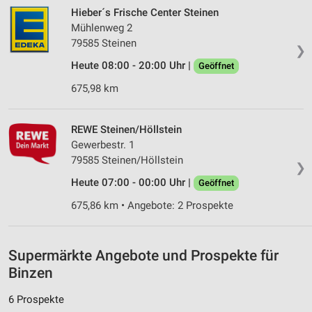
Hieber´s Frische Center Steinen
Erstellung von Profilen zur Personalisierung
Mühlenweg 2
von Inhalten
79585 Steinen
❯
Heute 08:00 - 20:00 Uhr |
Verwendung von Profilen zur Auswahl
Geöffnet
personalisierter Inhalte
675,98 km
Messung der Werbeleistung
REWE Steinen/Höllstein
Messung der Performance von Inhalten
Gewerbestr. 1
79585 Steinen/Höllstein
Analyse von Zielgruppen durch Statistiken oder
❯
Kombinationen von Daten aus verschiedenen
Heute 07:00 - 00:00 Uhr |
Geöffnet
Quellen
675,86 km • Angebote: 2 Prospekte
Entwicklung und Verbesserung der Angebote
Verwendung reduzierter Daten zur Auswahl von
Supermärkte Angebote und Prospekte für
Inhalten
Binzen
IAB-Besonderheiten:
6 Prospekte
Verwendung genauer Standortdaten