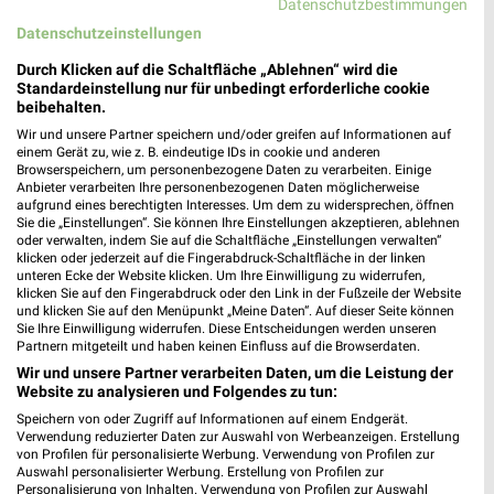
Datenschutzbestimmungen
686,03 km • Angebote: 1 Prospekt
Datenschutzeinstellungen
Durch Klicken auf die Schaltfläche „Ablehnen“ wird die
nahkauf Lörrach / Stetten
Standardeinstellung nur für unbedingt erforderliche cookie
Hauptstr. 43-45
beibehalten.
79540 Lörrach / Stetten
Wir und unsere Partner speichern und/oder greifen auf Informationen auf
❯
einem Gerät zu, wie z. B. eindeutige IDs in cookie und anderen
Heute 07:00 - 20:00 Uhr |
Geöffnet
Browserspeichern, um personenbezogene Daten zu verarbeiten. Einige
Anbieter verarbeiten Ihre personenbezogenen Daten möglicherweise
682,97 km • Angebote: 1 Prospekt
aufgrund eines berechtigten Interesses. Um dem zu widersprechen, öffnen
Sie die „Einstellungen“. Sie können Ihre Einstellungen akzeptieren, ablehnen
oder verwalten, indem Sie auf die Schaltfläche „Einstellungen verwalten“
klicken oder jederzeit auf die Fingerabdruck-Schaltfläche in der linken
REWE Weil am Rhein
unteren Ecke der Website klicken. Um Ihre Einwilligung zu widerrufen,
Hauptstr. 335
klicken Sie auf den Fingerabdruck oder den Link in der Fußzeile der Website
und klicken Sie auf den Menüpunkt „Meine Daten“. Auf dieser Seite können
79576 Weil am Rhein
❯
Sie Ihre Einwilligung widerrufen. Diese Entscheidungen werden unseren
Partnern mitgeteilt und haben keinen Einfluss auf die Browserdaten.
Heute 08:00 - 22:00 Uhr |
Geöffnet
Wir und unsere Partner verarbeiten Daten, um die Leistung der
686,14 km • Angebote: 2 Prospekte
Website zu analysieren und Folgendes zu tun:
Speichern von oder Zugriff auf Informationen auf einem Endgerät.
Verwendung reduzierter Daten zur Auswahl von Werbeanzeigen. Erstellung
REWE Efringen-Kirchen
von Profilen für personalisierte Werbung. Verwendung von Profilen zur
Auswahl personalisierter Werbung. Erstellung von Profilen zur
Hauptstr. 23
Personalisierung von Inhalten. Verwendung von Profilen zur Auswahl