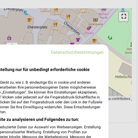
⛶
Datenschutzbestimmungen
tellung nur für unbedingt erforderliche cookie
erät zu, wie z. B. eindeutige IDs in cookie und anderen
verarbeiten Ihre personenbezogenen Daten möglicherweise
„Einstellungen“. Sie können Ihre Einstellungen akzeptieren,
 klicken oder jederzeit auf die Fingerabdruck-Schaltfläche in
Leaflet
|
©
OpenStreetMap
contributors
klicken Sie auf den Fingerabdruck oder den Link in der Fußzeile
önnen Sie Ihre Einwilligung widerrufen. Diese Entscheidungen
N
NAVIGATION MIT GOOGLE/IOS MAPS
ten.
ite zu analysieren und Folgendes zu tun:
reduzierter Daten zur Auswahl von Werbeanzeigen. Erstellung
ersonalisierter Werbung. Erstellung von Profilen zur
ierter Inhalte. Messung der Werbeleistung. Messung der