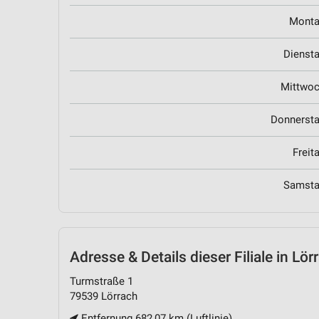
Mont
Dienst
Mittwo
Donnerst
Freit
Samst
Adresse & Details
dieser Filiale in Lör
Turmstraße 1
79539 Lörrach
Entfernung 682,07 km (Luftlinie)