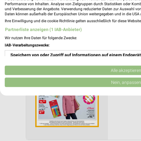
Performance von Inhalten. Analyse von Zielgruppen durch Statistiken oder Kom
Anzahl Prospekte: 2
und Verbesserung der Angebote. Verwendung reduzierter Daten zur Auswahl von
Letztes Prospektupdate: vor 5 Tagen
Daten können außerhalb der Europäischen Union weitergegeben und in die USA 
Ihre Einwilligung und die cookie Richtlinie gelten ausschließlich für diese Websit
GALERIA
Partnerliste anzeigen (1 IAB-Anbieter)
Mo. de
Wir nutzen Ihre Daten für folgende Zwecke:
IAB-Verarbeitungszwecke:
Back to 
Gültig von 
Speichern von oder Zugriff auf Informationen auf einem Endgerät
📅
Kalende
Verwendung reduzierter Daten zur Auswahl von Werbeanzeigen
Alle akzeptiere
❯
Erstellung von Profilen für personalisierte Werbung
Nein, anpassen
PROSP
Verwendung von Profilen zur Auswahl personalisierter Werbung
Erstellung von Profilen zur Personalisierung von Inhalten
Verwendung von Profilen zur Auswahl personalisierter Inhalte
Messung der Werbeleistung