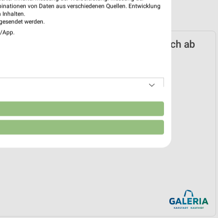
binationen von Daten aus verschiedenen Quellen. Entwicklung
 Inhalten.
gesendet werden.
e/App.
 Karstadt Kaufhof Prospekt für Lörrach ab
n 06.07.
School
06. Jul. bis 30. Sep.
reintrag erstellen
n
EKT BLÄTTERN