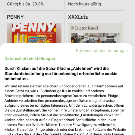
Gültig bis Sa. 29.08.
Noch heute gültig
PENNY
XXXLutz
Datenschutzbestimmungen
Datenschutzeinstellungen
Durch Klicken auf die Schaltfläche „Ablehnen“ wird die
Standardeinstellung nur für unbedingt erforderliche cookie
beibehalten.
Wir und unsere Partner speichern und/oder greifen auf Informationen auf
einem Gerät zu, wie z. B. eindeutige IDs in cookie und anderen
Browserspeichern, um personenbezogene Daten zu verarbeiten. Einige
Anbieter verarbeiten Ihre personenbezogenen Daten möglicherweise
aufgrund eines berechtigten Interesses. Um dem zu widersprechen, öffnen
1,2 km
20,1 km
Sie die „Einstellungen“. Sie können Ihre Einstellungen akzeptieren, ablehnen
Angebote ab 03.08.
Dieter Knoll
oder verwalten, indem Sie auf die Schaltfläche „Einstellungen verwalten“
Noch morgen gültig
Gültig bis Fr. 14.08.
klicken oder jederzeit auf die Fingerabdruck-Schaltfläche in der linken
unteren Ecke der Website klicken. Um Ihre Einwilligung zu widerrufen,
klicken Sie auf den Fingerabdruck oder den Link in der Fußzeile der Website
XXXLutz
REWE
und klicken Sie auf den Menüpunkt „Meine Daten“. Auf dieser Seite können