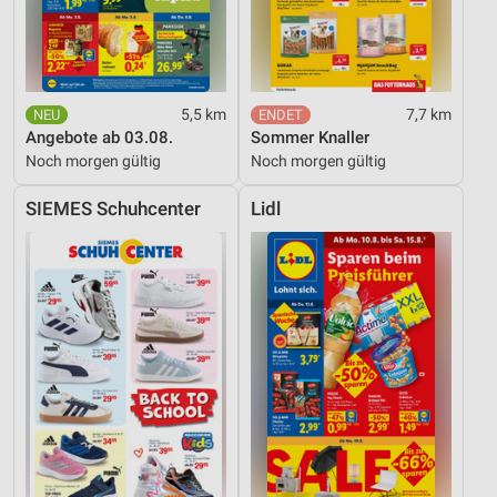
5,5 km
7,7 km
Angebote ab 03.08.
Sommer Knaller
Noch morgen gültig
Noch morgen gültig
SIEMES Schuhcenter
Lidl