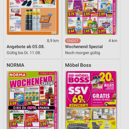
8,9 km
4 km
Angebote ab 05.08.
Wochenend Spezial
Gültig bis Di. 11.08.
Noch morgen gültig
NORMA
Möbel Boss