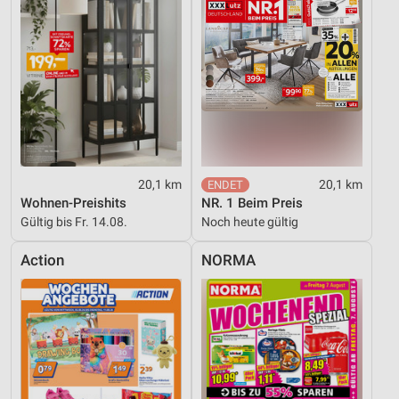
20,1 km
20,1 km
Wohnen-Preishits
NR. 1 Beim Preis
Gültig bis Fr. 14.08.
Noch heute gültig
Action
NORMA