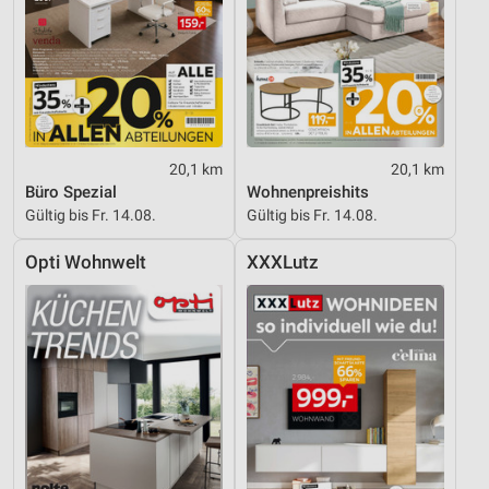
Entwicklung und Verbesserung der Angebote
Verwendung reduzierter Daten zur Auswahl von
Inhalten
IAB-Besonderheiten:
Verwendung genauer Standortdaten
20,1 km
20,1 km
Büro Spezial
Wohnenpreishits
Geräte anhand von aktiv angeforderten
Gültig bis Fr. 14.08.
Gültig bis Fr. 14.08.
Informationen identifizieren
Opti Wohnwelt
XXXLutz
Nicht-IAB-Verarbeitungszwecke:
Notwendig
Performance
Funktional
Werbung