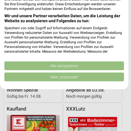
Sie Ihre Einwilligung widerrufen. Diese Entscheidungen werden unseren
Partnern mitgeteilt und haben keinen Einfluss auf die Browserdaten.
Wir und unsere Partner verarbeiten Daten, um die Leistung der
Website zu analysieren und Folgendes zu tun:
Speichern von oder Zugriff auf Informationen auf einem Endgerät.
Verwendung reduzierter Daten zur Auswahl von Werbeanzeigen. Erstellung
von Profilen für personalisierte Werbung. Verwendung von Profilen zur
Auswahl personalisierter Werbung. Erstellung von Profilen zur
Personalisierung von Inhalten. Verwendung von Profilen zur Auswahl
personalisierter Inhalte. Messung der Werbeleistung. Messung der
Performance von Inhalten. Analyse von Zielgruppen durch Statistiken oder
Kombinationen von Daten aus verschiedenen Quellen. Entwicklung und
Verbesserung der Angebote. Verwendung reduzierter Daten zur Auswahl
Alle akzeptieren
von Inhalten.
Daten können außerhalb der Europäischen Union weitergegeben und in die
Nein, anpassen
USA gesendet werden.
20,1 km
1,1 km
Ihre Einwilligung und die cookie Richtlinie gelten ausschließlich für diese
Wohnen Spezial
Angebote ab 03.08.
Website/App.
Gültig bis Fr. 14.08.
Noch morgen gültig
Partnerliste anzeigen (1 IAB-Anbieter)
Wir nutzen Ihre Daten für folgende Zwecke:
Kaufland
XXXLutz
IAB-Verarbeitungszwecke:
Speichern von oder Zugriff auf Informationen
auf einem Endgerät