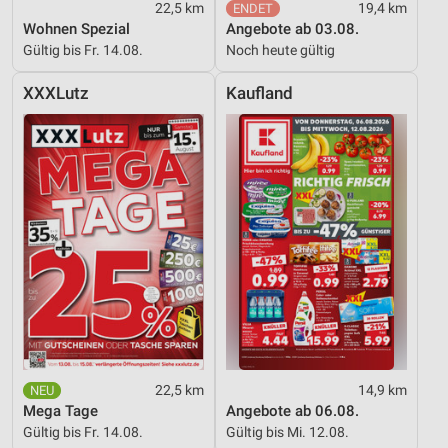
22,5 km
19,4 km
Verwendung reduzierter Daten zur Auswahl von
Wohnen Spezial
Angebote ab 03.08.
Werbeanzeigen
Gültig bis Fr. 14.08.
Noch heute gültig
Erstellung von Profilen für personalisierte
XXXLutz
Kaufland
Werbung
Verwendung von Profilen zur Auswahl
personalisierter Werbung
Erstellung von Profilen zur Personalisierung
von Inhalten
Verwendung von Profilen zur Auswahl
personalisierter Inhalte
Messung der Werbeleistung
Messung der Performance von Inhalten
22,5 km
14,9 km
Analyse von Zielgruppen durch Statistiken oder
Mega Tage
Angebote ab 06.08.
Kombinationen von Daten aus verschiedenen
Gültig bis Fr. 14.08.
Gültig bis Mi. 12.08.
Quellen