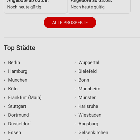
Angebote ab 03.08.
Angebote ab 03.08.
Noch heute gültig
Noch heute gültig
ALLE PROSPEKTE
Top Städte
›
Berlin
›
Wuppertal
›
Hamburg
›
Bielefeld
›
München
›
Bonn
›
Köln
›
Mannheim
›
Frankfurt (Main)
›
Münster
›
Stuttgart
›
Karlsruhe
›
Dortmund
›
Wiesbaden
›
Düsseldorf
›
Augsburg
›
Essen
›
Gelsenkirchen