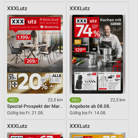
XXXLutz
XXXLutz
Entwicklung und Verbesserung der Angebote
Verwendung reduzierter Daten zur Auswahl von
Inhalten
IAB-Besonderheiten:
Verwendung genauer Standortdaten
Geräte anhand von aktiv angeforderten
Informationen identifizieren
Nicht-IAB-Verarbeitungszwecke:
Notwendig
Performance
22,5 km
22,5 km
Spezial-Prospekt der Marken
Angebote ab 08.08.
Funktional
Gültig bis Fr. 21.08.
Gültig bis Fr. 14.08.
Werbung
XXXLutz
XXXLutz