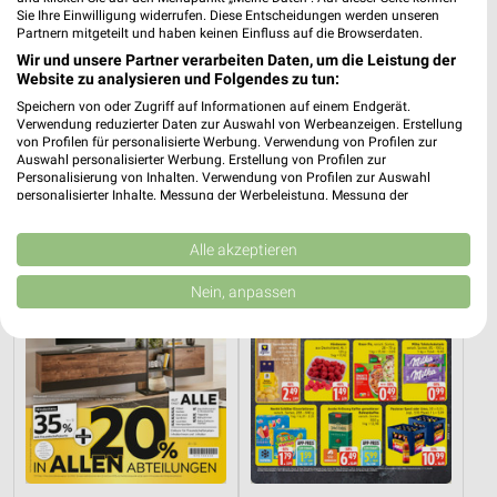
Sie Ihre Einwilligung widerrufen. Diese Entscheidungen werden unseren
Partnern mitgeteilt und haben keinen Einfluss auf die Browserdaten.
Wir und unsere Partner verarbeiten Daten, um die Leistung der
Website zu analysieren und Folgendes zu tun:
6,2 km
22,5 km
Angebote ab 03.08.
Dieter Knoll
Speichern von oder Zugriff auf Informationen auf einem Endgerät.
Verwendung reduzierter Daten zur Auswahl von Werbeanzeigen. Erstellung
Noch heute gültig
Gültig bis Fr. 14.08.
von Profilen für personalisierte Werbung. Verwendung von Profilen zur
Auswahl personalisierter Werbung. Erstellung von Profilen zur
XXXLutz
EDEKA
Personalisierung von Inhalten. Verwendung von Profilen zur Auswahl
personalisierter Inhalte. Messung der Werbeleistung. Messung der
Performance von Inhalten. Analyse von Zielgruppen durch Statistiken oder
Kombinationen von Daten aus verschiedenen Quellen. Entwicklung und
Verbesserung der Angebote. Verwendung reduzierter Daten zur Auswahl
Alle akzeptieren
von Inhalten.
Daten können außerhalb der Europäischen Union weitergegeben und in die
Nein, anpassen
USA gesendet werden.
Ihre Einwilligung und die cookie Richtlinie gelten ausschließlich für diese
Website/App.
Partnerliste anzeigen (1 IAB-Anbieter)
Wir nutzen Ihre Daten für folgende Zwecke:
IAB-Verarbeitungszwecke:
Speichern von oder Zugriff auf Informationen
auf einem Endgerät