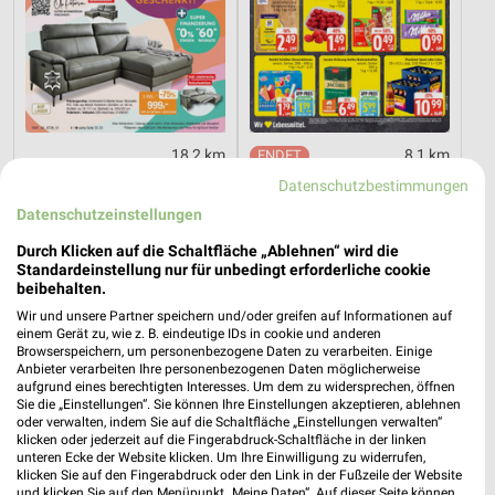
18,2 km
8,1 km
Hot Sommer Sale
Angebote ab 03.08.
Datenschutzbestimmungen
Gültig bis Sa. 29.08.
Noch heute gültig
Datenschutzeinstellungen
PENNY
XXXLutz
Durch Klicken auf die Schaltfläche „Ablehnen“ wird die
Standardeinstellung nur für unbedingt erforderliche cookie
beibehalten.
Wir und unsere Partner speichern und/oder greifen auf Informationen auf
einem Gerät zu, wie z. B. eindeutige IDs in cookie und anderen
Browserspeichern, um personenbezogene Daten zu verarbeiten. Einige
Anbieter verarbeiten Ihre personenbezogenen Daten möglicherweise
aufgrund eines berechtigten Interesses. Um dem zu widersprechen, öffnen
Sie die „Einstellungen“. Sie können Ihre Einstellungen akzeptieren, ablehnen
oder verwalten, indem Sie auf die Schaltfläche „Einstellungen verwalten“
klicken oder jederzeit auf die Fingerabdruck-Schaltfläche in der linken
unteren Ecke der Website klicken. Um Ihre Einwilligung zu widerrufen,
klicken Sie auf den Fingerabdruck oder den Link in der Fußzeile der Website
und klicken Sie auf den Menüpunkt „Meine Daten“. Auf dieser Seite können