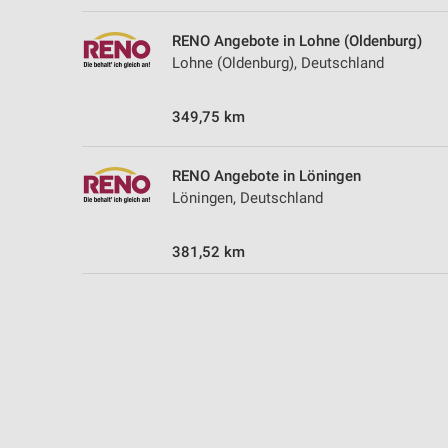
Messung der Performance von Inhalten
RENO Angebote in Lohne (Oldenburg)
Analyse von Zielgruppen durch Statistiken oder Kombinationen 
Lohne (Oldenburg), Deutschland
Quellen
Entwicklung und Verbesserung der Angebote
349,75 km
Verwendung reduzierter Daten zur Auswahl von Inhalten
RENO Angebote in Löningen
IAB-Besonderheiten:
Löningen, Deutschland
Verwendung genauer Standortdaten
381,52 km
Geräte anhand von aktiv angeforderten Informationen identifizie
Nicht-IAB-Verarbeitungszwecke:
Notwendig
Performance
Funktional
Werbung