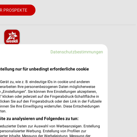
R PROSPEKTE
pekte & Angebote App
Datenschutzbestimmungen
 mit der kostenlosen weekli App für iOS & Android.
tellung nur für unbedingt erforderliche cookie
e Angebote
erät zu, wie z. B. eindeutige IDs in cookie und anderen
ieblingshändler
verarbeiten Ihre personenbezogenen Daten möglicherweise
htigungen bei neuen Prospekten
„Einstellungen“. Sie können Ihre Einstellungen akzeptieren,
 Einkauf stressfrei planen
 klicken oder jederzeit auf die Fingerabdruck-Schaltfläche in
klicken Sie auf den Fingerabdruck oder den Link in der Fußzeile
önnen Sie Ihre Einwilligung widerrufen. Diese Entscheidungen
 App jetzt laden oder QR-Code scannen.
ten.
ite zu analysieren und Folgendes zu tun:
reduzierter Daten zur Auswahl von Werbeanzeigen. Erstellung
ersonalisierter Werbung. Erstellung von Profilen zur
ierter Inhalte. Messung der Werbeleistung. Messung der