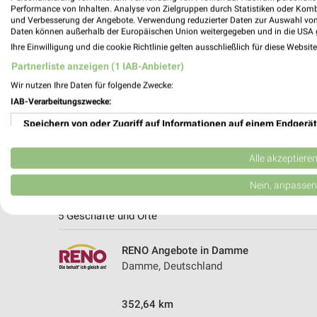
Performance von Inhalten. Analyse von Zielgruppen durch Statistiken oder Kom
und Verbesserung der Angebote. Verwendung reduzierter Daten zur Auswahl von
Daten können außerhalb der Europäischen Union weitergegeben und in die USA 
Ihre Einwilligung und die cookie Richtlinie gelten ausschließlich für diese Websit
Partnerliste anzeigen (1 IAB-Anbieter)
Wir nutzen Ihre Daten für folgende Zwecke:
IAB-Verarbeitungszwecke:
Speichern von oder Zugriff auf Informationen auf einem Endgerät
Verwendung reduzierter Daten zur Auswahl von Werbeanzeigen
Alle akzeptiere
Erstellung von Profilen für personalisierte Werbung
Weitere RENO Geschäfte mit Angebote
Nein, anpassen
Verwendung von Profilen zur Auswahl personalisierter Werbung
5 Geschäfte und Orte
Erstellung von Profilen zur Personalisierung von Inhalten
RENO Angebote in Damme
Damme, Deutschland
Verwendung von Profilen zur Auswahl personalisierter Inhalte
Messung der Werbeleistung
352,64 km