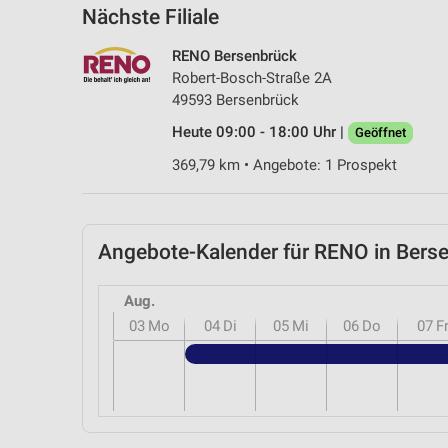
Nächste Filiale
RENO Bersenbrück
Robert-Bosch-Straße 2A
49593 Bersenbrück
Heute 09:00 - 18:00 Uhr |
Geöffnet
369,79 km • Angebote: 1 Prospekt
Angebote-Kalender für RENO in Ber
Aug.
03
Mo
04
Di
05
Mi
06
Do
07
F