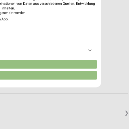
binationen von Daten aus verschiedenen Quellen. Entwicklung
 Inhalten.
gesendet werden.
e/App.
n
n in und um Bersenbrück
❯