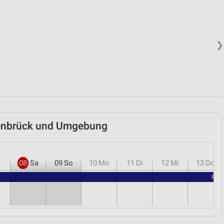
❯
senbrück und Umgebung
r
08
Sa
09
So
10
Mo
11
Di
12
Mi
13
Do
RENO