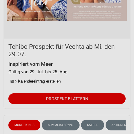
Tchibo Prospekt für Vechta ab Mi. den
29.07.
Inspiriert vom Meer
Gültig von 29. Jul. bis 25. Aug.
📅
Kalendereintrag erstellen
PROSPEKT BLÄTTERN
MODETRENDS
SOMMER & SONNE
KAFFEE
AKTIONEN, RAB