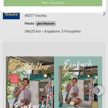
Daten können außerhalb der Europäischen Union weitergegeben und in die
Nein, anpassen
Tchibo Filiale mit Kaffee Bar Vechta
USA gesendet werden.
Grosse Strasse 107
Ihre Einwilligung und die cookie Richtlinie gelten ausschließlich für diese
❯
Website/App.
49377 Vechta
Partnerliste anzeigen (1 IAB-Anbieter)
Heute
geschlossen
Wir nutzen Ihre Daten für folgende Zwecke:
346,05 km • Angebote: 5 Prospekte
IAB-Verarbeitungszwecke:
Speichern von oder Zugriff auf Informationen
auf einem Endgerät
Verwendung reduzierter Daten zur Auswahl von
Werbeanzeigen
Erstellung von Profilen für personalisierte
Werbung
Verwendung von Profilen zur Auswahl
personalisierter Werbung
❯
Erstellung von Profilen zur Personalisierung
von Inhalten