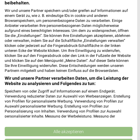
beibehalten.
Wir und unsere Partner speichern und/oder greifen auf Informationen auf
einem Gerät zu, wie z. B. eindeutige IDs in cookie und anderen
Browserspeichern, um personenbezogene Daten zu verarbeiten. Einige
Anbieter verarbeiten Ihre personenbezogenen Daten möglicherweise
aufgrund eines berechtigten Interesses. Um dem zu widersprechen, öffnen
Sie die „Einstellungen“. Sie können Ihre Einstellungen akzeptieren, ablehnen
oder verwalten, indem Sie auf die Schaltfläche „Einstellungen verwalten“
klicken oder jederzeit auf die Fingerabdruck-Schaltfläche in der linken
unteren Ecke der Website klicken. Um Ihre Einwilligung zu widerrufen,
klicken Sie auf den Fingerabdruck oder den Link in der Fußzeile der Website
und klicken Sie auf den Menüpunkt „Meine Daten“. Auf dieser Seite können
Sie Ihre Einwilligung widerrufen. Diese Entscheidungen werden unseren
Partnern mitgeteilt und haben keinen Einfluss auf die Browserdaten.
Wir und unsere Partner verarbeiten Daten, um die Leistung der
Website zu analysieren und Folgendes zu tun:
Speichern von oder Zugriff auf Informationen auf einem Endgerät.
Verwendung reduzierter Daten zur Auswahl von Werbeanzeigen. Erstellung
von Profilen für personalisierte Werbung. Verwendung von Profilen zur
Auswahl personalisierter Werbung. Erstellung von Profilen zur
Personalisierung von Inhalten. Verwendung von Profilen zur Auswahl
personalisierter Inhalte. Messung der Werbeleistung. Messung der
Performance von Inhalten. Analyse von Zielgruppen durch Statistiken oder
Kombinationen von Daten aus verschiedenen Quellen. Entwicklung und
Verbesserung der Angebote. Verwendung reduzierter Daten zur Auswahl
Alle akzeptieren
Nächste Filiale
von Inhalten.