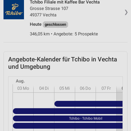
Tchibo Filiale mit Kaffee Bar Vechta
Grosse Strasse 107
❯
49377 Vechta
Heute
geschlossen
346,05 km • Angebote: 5 Prospekte
Angebote-Kalender für Tchibo in Vechta
und Umgebung
Aug.
03
Mo
04
Di
05
Mi
06
Do
07
Fr
08
S
Tchibo - Tchibo Mobil