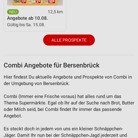
Inhalten
12,5 km
IAB-Besonderheiten:
Angebote ab 10.08.
Verwendung genauer Standortdaten
Gültig bis Sa. 15.08.
Geräte anhand von aktiv angeforderten
ALLE PROSPEKTE
Informationen identifizieren
Nicht-IAB-Verarbeitungszwecke:
Notwendig
Combi Angebote für Bersenbrück
Performance
Hier findest Du aktuelle Angebote und Prospekte von Combi in
der Umgebung von Bersenbrück.
Funktional
Combi (Immer eine Frische voraus) hat alles rund um das
Werbung
Thema Supermärkte. Egal ob Ihr auf der Suche nach Brot, Butter
oder Milch seid, bei Combi findet Ihr immer das passende
Angebot.
Es steckt doch in jedem von uns ein kleiner Schnäppchen-
Jäger. Damit Ihr nun bei der Schnäppchen-Jagd jederzeit und