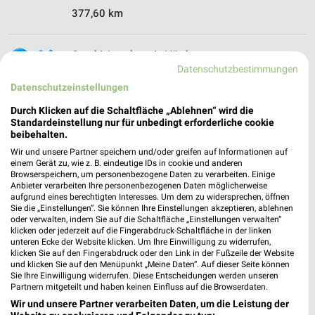
377,60 km
Combi Angebote in Vörden
Datenschutzbestimmungen
Vörden, Deutschland
❯
Datenschutzeinstellungen
359,16 km
Durch Klicken auf die Schaltfläche „Ablehnen“ wird die
Standardeinstellung nur für unbedingt erforderliche cookie
beibehalten.
Supermärkte Angebote für Bersenbrück und
Wir und unsere Partner speichern und/oder greifen auf Informationen auf
einem Gerät zu, wie z. B. eindeutige IDs in cookie und anderen
Umgebung
Browserspeichern, um personenbezogene Daten zu verarbeiten. Einige
Anbieter verarbeiten Ihre personenbezogenen Daten möglicherweise
5 Prospekte
aufgrund eines berechtigten Interesses. Um dem zu widersprechen, öffnen
Sie die „Einstellungen“. Sie können Ihre Einstellungen akzeptieren, ablehnen
oder verwalten, indem Sie auf die Schaltfläche „Einstellungen verwalten“
Kaufland
Kaufland
klicken oder jederzeit auf die Fingerabdruck-Schaltfläche in der linken
unteren Ecke der Website klicken. Um Ihre Einwilligung zu widerrufen,
klicken Sie auf den Fingerabdruck oder den Link in der Fußzeile der Website
und klicken Sie auf den Menüpunkt „Meine Daten“. Auf dieser Seite können
Sie Ihre Einwilligung widerrufen. Diese Entscheidungen werden unseren
Partnern mitgeteilt und haben keinen Einfluss auf die Browserdaten.
Wir und unsere Partner verarbeiten Daten, um die Leistung der