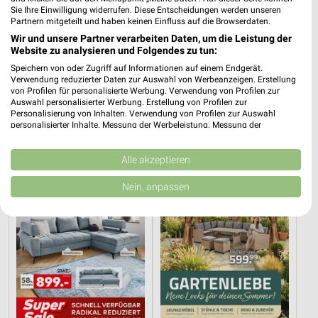
Sie Ihre Einwilligung widerrufen. Diese Entscheidungen werden unseren
Partnern mitgeteilt und haben keinen Einfluss auf die Browserdaten.
Wir und unsere Partner verarbeiten Daten, um die Leistung der
Website zu analysieren und Folgendes zu tun:
Speichern von oder Zugriff auf Informationen auf einem Endgerät.
22,4 km
22,4 km
Verwendung reduzierter Daten zur Auswahl von Werbeanzeigen. Erstellung
Gartenmöbel 2026
Angebote ab 03.08.
von Profilen für personalisierte Werbung. Verwendung von Profilen zur
Auswahl personalisierter Werbung. Erstellung von Profilen zur
Gültig 2026
Noch morgen gültig
Personalisierung von Inhalten. Verwendung von Profilen zur Auswahl
personalisierter Inhalte. Messung der Werbeleistung. Messung der
porta
ROLLER
Performance von Inhalten. Analyse von Zielgruppen durch Statistiken oder
Kombinationen von Daten aus verschiedenen Quellen. Entwicklung und
Verbesserung der Angebote. Verwendung reduzierter Daten zur Auswahl
Alle akzeptieren
von Inhalten.
Daten können außerhalb der Europäischen Union weitergegeben und in die
Nein, anpassen
USA gesendet werden.
Ihre Einwilligung und die cookie Richtlinie gelten ausschließlich für diese
Website/App.
Partnerliste anzeigen (1 IAB-Anbieter)
Wir nutzen Ihre Daten für folgende Zwecke:
IAB-Verarbeitungszwecke:
Speichern von oder Zugriff auf Informationen
auf einem Endgerät