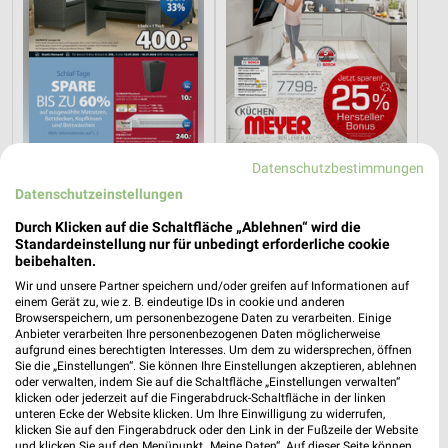
Datenschutzbestimmungen
0,8 km
16,5 km
Spare bis zu 70%
Hersteller-Wochen
Datenschutzeinstellungen
Gültig bis Sa. 15.08.
Gültig bis Sa. 15.08.
Durch Klicken auf die Schaltfläche „Ablehnen“ wird die
Standardeinstellung nur für unbedingt erforderliche cookie
porta
porta
beibehalten.
Wir und unsere Partner speichern und/oder greifen auf Informationen auf
einem Gerät zu, wie z. B. eindeutige IDs in cookie und anderen
Browserspeichern, um personenbezogene Daten zu verarbeiten. Einige
Anbieter verarbeiten Ihre personenbezogenen Daten möglicherweise
aufgrund eines berechtigten Interesses. Um dem zu widersprechen, öffnen
Sie die „Einstellungen“. Sie können Ihre Einstellungen akzeptieren, ablehnen
oder verwalten, indem Sie auf die Schaltfläche „Einstellungen verwalten“
klicken oder jederzeit auf die Fingerabdruck-Schaltfläche in der linken
unteren Ecke der Website klicken. Um Ihre Einwilligung zu widerrufen,
klicken Sie auf den Fingerabdruck oder den Link in der Fußzeile der Website
und klicken Sie auf den Menüpunkt „Meine Daten“. Auf dieser Seite können