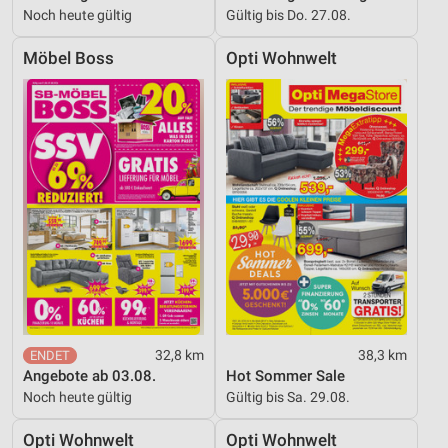
Noch heute gültig
Gültig bis Do. 27.08.
Entwicklung und Verbesserung der Angebote
Möbel Boss
Opti Wohnwelt
Verwendung reduzierter Daten zur Auswahl von
Inhalten
IAB-Besonderheiten:
Verwendung genauer Standortdaten
Geräte anhand von aktiv angeforderten
Informationen identifizieren
Nicht-IAB-Verarbeitungszwecke:
Notwendig
Performance
Funktional
32,8 km
38,3 km
Angebote ab 03.08.
Hot Sommer Sale
Werbung
Noch heute gültig
Gültig bis Sa. 29.08.
Opti Wohnwelt
Opti Wohnwelt