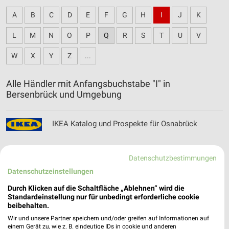
A
B
C
D
E
F
G
H
I
J
K
L
M
N
O
P
Q
R
S
T
U
V
W
X
Y
Z
...
Alle Händler mit Anfangsbuchstabe "I" in
Bersenbrück und Umgebung
IKEA Katalog und Prospekte für Osnabrück
Datenschutzbestimmungen
Datenschutzeinstellungen
INTERSPORT Prospekte, Angebote & Aktionen
für Meppen
Durch Klicken auf die Schaltfläche „Ablehnen“ wird die
Standardeinstellung nur für unbedingt erforderliche cookie
beibehalten.
Wir und unsere Partner speichern und/oder greifen auf Informationen auf
einem Gerät zu, wie z. B. eindeutige IDs in cookie und anderen