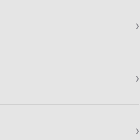
❯
❯
❯