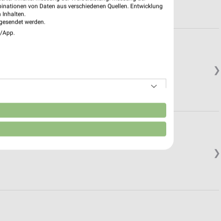
binationen von Daten aus verschiedenen Quellen. Entwicklung
 Inhalten.
gesendet werden.
e/App.
❯
n
❯