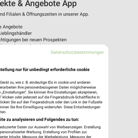
pekte & Angebote App
d Filialen & Öffnungszeiten in unserer App.
e Angebote
ieblingshändler
htigungen bei neuen Prospekten
 Einkauf stressfrei planen
Datenschutzbestimmungen
 App jetzt laden oder QR-Code scannen.
tellung nur für unbedingt erforderliche cookie
erät zu, wie z. B. eindeutige IDs in cookie und anderen
verarbeiten Ihre personenbezogenen Daten möglicherweise
„Einstellungen“. Sie können Ihre Einstellungen akzeptieren,
 klicken oder jederzeit auf die Fingerabdruck-Schaltfläche in
klicken Sie auf den Fingerabdruck oder den Link in der Fußzeile
önnen Sie Ihre Einwilligung widerrufen. Diese Entscheidungen
ten.
ite zu analysieren und Folgendes zu tun:
reduzierter Daten zur Auswahl von Werbeanzeigen. Erstellung
ersonalisierter Werbung. Erstellung von Profilen zur
ierter Inhalte. Messung der Werbeleistung. Messung der