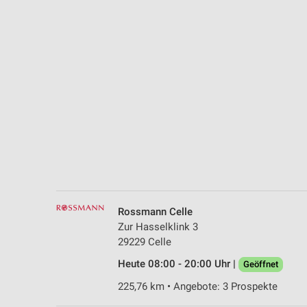
Messung der Performance von Inhalten
Analyse von Zielgruppen durch Statistiken oder Kombinationen 
Quellen
Entwicklung und Verbesserung der Angebote
Verwendung reduzierter Daten zur Auswahl von Inhalten
IAB-Besonderheiten:
Verwendung genauer Standortdaten
Geräte anhand von aktiv angeforderten Informationen identifizie
Nicht-IAB-Verarbeitungszwecke:
Rossmann Celle
Notwendig
Zur Hasselklink 3
29229 Celle
Performance
Heute 08:00 - 20:00 Uhr |
Geöffnet
Funktional
225,76 km • Angebote: 3 Prospekte
Werbung