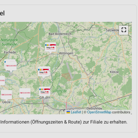
el
⛶
Leaflet
|
©
OpenStreetMap
contributors
 Informationen (Öffnungszeiten & Route) zur Filiale zu erhalten.