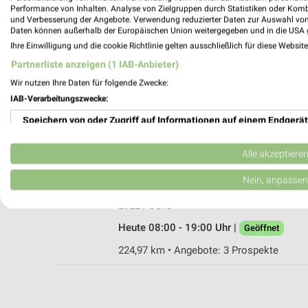
Performance von Inhalten. Analyse von Zielgruppen durch Statistiken oder Kom
und Verbesserung der Angebote. Verwendung reduzierter Daten zur Auswahl von
Daten können außerhalb der Europäischen Union weitergegeben und in die USA 
Ihre Einwilligung und die cookie Richtlinie gelten ausschließlich für diese Websit
Ernsting's family Celle
Partnerliste anzeigen (1 IAB-Anbieter)
Stechbahn 2
Wir nutzen Ihre Daten für folgende Zwecke:
29221 Celle
IAB-Verarbeitungszwecke:
Heute 09:00 - 18:00 Uhr |
Geöffnet
Speichern von oder Zugriff auf Informationen auf einem Endgerät
224,86 km
Verwendung reduzierter Daten zur Auswahl von Werbeanzeigen
Alle akzeptiere
Rossmann Celle
Erstellung von Profilen für personalisierte Werbung
Nein, anpassen
Westcellertorstr. 17-18
Verwendung von Profilen zur Auswahl personalisierter Werbung
29221 Celle
Heute 08:00 - 19:00 Uhr |
Geöffnet
Erstellung von Profilen zur Personalisierung von Inhalten
224,97 km • Angebote: 3 Prospekte
Verwendung von Profilen zur Auswahl personalisierter Inhalte
Messung der Werbeleistung