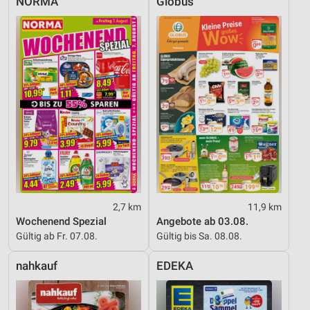
NORMA
Globus
Entwicklung und Verbesserung der Angebote
Verwendung reduzierter Daten zur Auswahl von
Inhalten
IAB-Besonderheiten:
Verwendung genauer Standortdaten
Geräte anhand von aktiv angeforderten
Informationen identifizieren
Nicht-IAB-Verarbeitungszwecke:
Notwendig
Performance
2,7 km
11,9 km
Wochenend Spezial
Angebote ab 03.08.
Funktional
Gültig ab Fr. 07.08.
Gültig bis Sa. 08.08.
Werbung
nahkauf
EDEKA