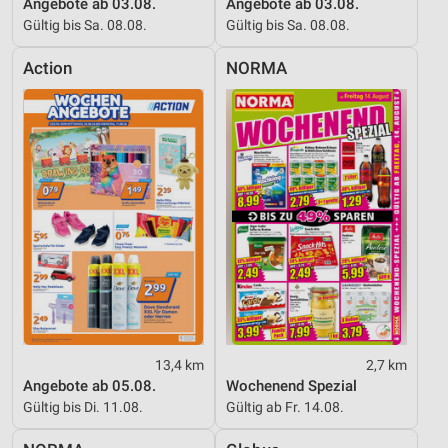
Angebote ab 03.08.
Angebote ab 03.08.
Verwendung reduzierter Daten zur Auswahl von
Werbeanzeigen
Gültig bis Sa. 08.08.
Gültig bis Sa. 08.08.
Erstellung von Profilen für personalisierte
Action
NORMA
Werbung
Verwendung von Profilen zur Auswahl
personalisierter Werbung
Erstellung von Profilen zur Personalisierung
von Inhalten
Verwendung von Profilen zur Auswahl
personalisierter Inhalte
Messung der Werbeleistung
Messung der Performance von Inhalten
13,4 km
2,7 km
Analyse von Zielgruppen durch Statistiken oder
Angebote ab 05.08.
Wochenend Spezial
Kombinationen von Daten aus verschiedenen
Gültig bis Di. 11.08.
Gültig ab Fr. 14.08.
Quellen