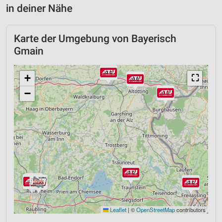
in deiner Nähe
Karte der Umgebung von Bayerisch
Gmain
+
⛶
−
Leaflet
|
©
OpenStreetMap
contributors