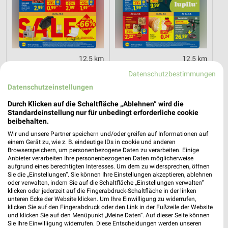
12,5 km
12,5 km
Angebote ab 10.08.
Angebote ab 03.08.
Datenschutzbestimmungen
Gültig ab Mo. 10.08.
Gültig bis Sa. 08.08.
Datenschutzeinstellungen
PENNY
Kaufland
Durch Klicken auf die Schaltfläche „Ablehnen“ wird die
Standardeinstellung nur für unbedingt erforderliche cookie
beibehalten.
Wir und unsere Partner speichern und/oder greifen auf Informationen auf
einem Gerät zu, wie z. B. eindeutige IDs in cookie und anderen
Browserspeichern, um personenbezogene Daten zu verarbeiten. Einige
Anbieter verarbeiten Ihre personenbezogenen Daten möglicherweise
aufgrund eines berechtigten Interesses. Um dem zu widersprechen, öffnen
Sie die „Einstellungen“. Sie können Ihre Einstellungen akzeptieren, ablehnen
oder verwalten, indem Sie auf die Schaltfläche „Einstellungen verwalten“
klicken oder jederzeit auf die Fingerabdruck-Schaltfläche in der linken
unteren Ecke der Website klicken. Um Ihre Einwilligung zu widerrufen,
klicken Sie auf den Fingerabdruck oder den Link in der Fußzeile der Website
und klicken Sie auf den Menüpunkt „Meine Daten“. Auf dieser Seite können
Sie Ihre Einwilligung widerrufen. Diese Entscheidungen werden unseren