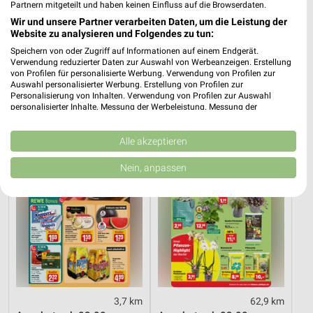
Partnern mitgeteilt und haben keinen Einfluss auf die Browserdaten.
Wir und unsere Partner verarbeiten Daten, um die Leistung der
Website zu analysieren und Folgendes zu tun:
2,7 km
14 km
Angebote ab 03.08.
Angebote ab 06.08.
Speichern von oder Zugriff auf Informationen auf einem Endgerät.
Verwendung reduzierter Daten zur Auswahl von Werbeanzeigen. Erstellung
Gültig bis Sa. 08.08.
Gültig bis Mi. 12.08.
von Profilen für personalisierte Werbung. Verwendung von Profilen zur
Auswahl personalisierter Werbung. Erstellung von Profilen zur
REWE
Thomas Philipps
Personalisierung von Inhalten. Verwendung von Profilen zur Auswahl
personalisierter Inhalte. Messung der Werbeleistung. Messung der
Performance von Inhalten. Analyse von Zielgruppen durch Statistiken oder
Kombinationen von Daten aus verschiedenen Quellen. Entwicklung und
Verbesserung der Angebote. Verwendung reduzierter Daten zur Auswahl
Alle akzeptieren
von Inhalten.
Daten können außerhalb der Europäischen Union weitergegeben und in die
Nein, anpassen
USA gesendet werden.
Ihre Einwilligung und die cookie Richtlinie gelten ausschließlich für diese
Website/App.
Partnerliste anzeigen (1 IAB-Anbieter)
Wir nutzen Ihre Daten für folgende Zwecke:
IAB-Verarbeitungszwecke:
Speichern von oder Zugriff auf Informationen
auf einem Endgerät
3,7 km
62,9 km