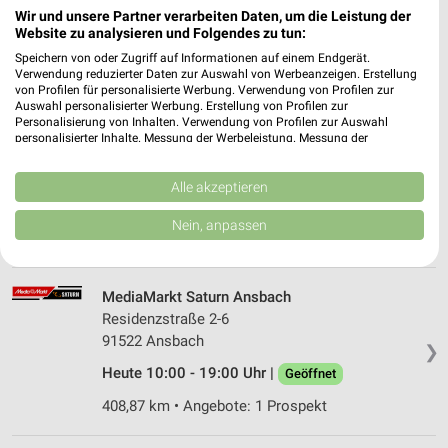
91522 Ansbach
❯
Wir und unsere Partner verarbeiten Daten, um die Leistung der
Website zu analysieren und Folgendes zu tun:
Heute 09:30 - 19:00 Uhr |
Geöffnet
Speichern von oder Zugriff auf Informationen auf einem Endgerät.
408,67 km • Angebote: 1 Prospekt
Verwendung reduzierter Daten zur Auswahl von Werbeanzeigen. Erstellung
von Profilen für personalisierte Werbung. Verwendung von Profilen zur
Auswahl personalisierter Werbung. Erstellung von Profilen zur
Personalisierung von Inhalten. Verwendung von Profilen zur Auswahl
Metz Zirndorf
personalisierter Inhalte. Messung der Werbeleistung. Messung der
Ohmstraße 55
Performance von Inhalten. Analyse von Zielgruppen durch Statistiken oder
Kombinationen von Daten aus verschiedenen Quellen. Entwicklung und
90513 Zirndorf
❯
Verbesserung der Angebote. Verwendung reduzierter Daten zur Auswahl
Alle akzeptieren
von Inhalten.
Heute 09:00 - 17:00 Uhr |
Geöffnet
Daten können außerhalb der Europäischen Union weitergegeben und in die
Nein, anpassen
USA gesendet werden.
382,72 km
Ihre Einwilligung und die cookie Richtlinie gelten ausschließlich für diese
Website/App.
MediaMarkt Saturn Ansbach
Partnerliste anzeigen (1 IAB-Anbieter)
Residenzstraße 2-6
Wir nutzen Ihre Daten für folgende Zwecke:
91522 Ansbach
IAB-Verarbeitungszwecke:
❯
Heute 10:00 - 19:00 Uhr |
Geöffnet
Speichern von oder Zugriff auf Informationen
auf einem Endgerät
408,87 km • Angebote: 1 Prospekt
Verwendung reduzierter Daten zur Auswahl von