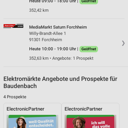
Heute 09:00 - 18:00 Uhr |
Geöffnet
Verwendung reduzierter Daten zur Auswahl von
352,42 km
Inhalten
IAB-Besonderheiten:
MediaMarkt Saturn Forchheim
Verwendung genauer Standortdaten
Willy-Brandt-Allee 1
91301 Forchheim
❯
Geräte anhand von aktiv angeforderten
Informationen identifizieren
Heute 10:00 - 19:00 Uhr |
Geöffnet
Nicht-IAB-Verarbeitungszwecke:
352,63 km • Angebote: 1 Prospekt
Notwendig
Elektromärkte Angebote und Prospekte für
Performance
Baudenbach
Funktional
4 Prospekte
Werbung
ElectronicPartner
ElectronicPartner