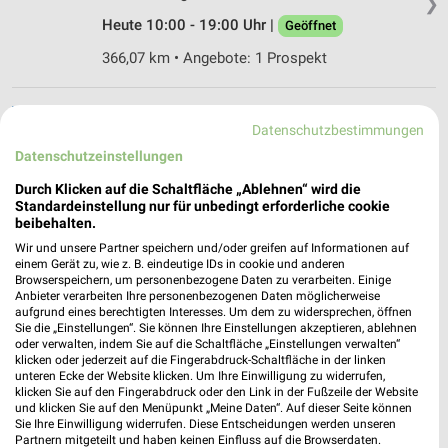
❯
Heute 10:00 - 19:00 Uhr |
Geöffnet
366,07 km • Angebote: 1 Prospekt
Radio Adloff Horst Adloff Inh. ATV Weiner
Datenschutzbestimmungen
GmbH Erlangen
Datenschutzeinstellungen
Obere-Karl-Str. 16
❯
91054 Erlangen
Durch Klicken auf die Schaltfläche „Ablehnen“ wird die
Standardeinstellung nur für unbedingt erforderliche cookie
365,59 km • Angebote: 1 Prospekt
beibehalten.
Wir und unsere Partner speichern und/oder greifen auf Informationen auf
einem Gerät zu, wie z. B. eindeutige IDs in cookie und anderen
media@home Erlangen
Browserspeichern, um personenbezogene Daten zu verarbeiten. Einige
Obere-Karl-Str. 16
Anbieter verarbeiten Ihre personenbezogenen Daten möglicherweise
❯
aufgrund eines berechtigten Interesses. Um dem zu widersprechen, öffnen
91054 Erlangen
Sie die „Einstellungen“. Sie können Ihre Einstellungen akzeptieren, ablehnen
oder verwalten, indem Sie auf die Schaltfläche „Einstellungen verwalten“
365,59 km
klicken oder jederzeit auf die Fingerabdruck-Schaltfläche in der linken
unteren Ecke der Website klicken. Um Ihre Einwilligung zu widerrufen,
klicken Sie auf den Fingerabdruck oder den Link in der Fußzeile der Website
MediaMarkt Saturn Ansbach
und klicken Sie auf den Menüpunkt „Meine Daten“. Auf dieser Seite können
Sie Ihre Einwilligung widerrufen. Diese Entscheidungen werden unseren
Rothenburger Str. 15
Partnern mitgeteilt und haben keinen Einfluss auf die Browserdaten.