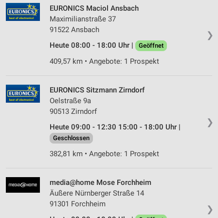
Werbeanzeigen
EURONICS Maciol Ansbach
Maximilianstraße 37
Erstellung von Profilen für personalisierte
91522 Ansbach
Werbung
❯
Heute 08:00 - 18:00 Uhr |
Geöffnet
Verwendung von Profilen zur Auswahl
personalisierter Werbung
409,57 km • Angebote: 1 Prospekt
Erstellung von Profilen zur Personalisierung
von Inhalten
EURONICS Sitzmann Zirndorf
Oelstraße 9a
Verwendung von Profilen zur Auswahl
90513 Zirndorf
personalisierter Inhalte
❯
Heute 09:00 - 12:30 15:00 - 18:00 Uhr |
Messung der Werbeleistung
Geschlossen
382,81 km • Angebote: 1 Prospekt
Messung der Performance von Inhalten
Analyse von Zielgruppen durch Statistiken oder
media@home Mose Forchheim
Kombinationen von Daten aus verschiedenen
Quellen
Äußere Nürnberger Straße 14
91301 Forchheim
❯
Entwicklung und Verbesserung der Angebote