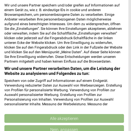
Gültig von 03. Aug. bis 15. Aug.
Wir und unsere Partner speichern und/oder greifen auf Informationen auf
📅
Kalendereintrag erstellen
einem Gerät zu, wie z. B. eindeutige IDs in cookie und anderen
Browserspeichern, um personenbezogene Daten zu verarbeiten. Einige
Anbieter verarbeiten Ihre personenbezogenen Daten möglicherweise
aufgrund eines berechtigten Interesses. Um dem zu widersprechen, öffnen
PROSPEKT BLÄTTERN
Sie die „Einstellungen“. Sie können Ihre Einstellungen akzeptieren, ablehnen
oder verwalten, indem Sie auf die Schaltfläche „Einstellungen verwalten“
klicken oder jederzeit auf die Fingerabdruck-Schaltfläche in der linken
unteren Ecke der Website klicken. Um Ihre Einwilligung zu widerrufen,
klicken Sie auf den Fingerabdruck oder den Link in der Fußzeile der Website
und klicken Sie auf den Menüpunkt „Meine Daten“. Auf dieser Seite können
GESCHENKIDEEN FÜR SIE
Sie Ihre Einwilligung widerrufen. Diese Entscheidungen werden unseren
Partnern mitgeteilt und haben keinen Einfluss auf die Browserdaten.
Wir und unsere Partner verarbeiten Daten, um die Leistung der
Website zu analysieren und Folgendes zu tun:
Speichern von oder Zugriff auf Informationen auf einem Endgerät.
Verwendung reduzierter Daten zur Auswahl von Werbeanzeigen. Erstellung
von Profilen für personalisierte Werbung. Verwendung von Profilen zur
Auswahl personalisierter Werbung. Erstellung von Profilen zur
Personalisierung von Inhalten. Verwendung von Profilen zur Auswahl
personalisierter Inhalte. Messung der Werbeleistung. Messung der
Performance von Inhalten. Analyse von Zielgruppen durch Statistiken oder
Kombinationen von Daten aus verschiedenen Quellen. Entwicklung und
Verbesserung der Angebote. Verwendung reduzierter Daten zur Auswahl
Alle akzeptieren
von Inhalten.
Daten können außerhalb der Europäischen Union weitergegeben und in die
Nein, anpassen