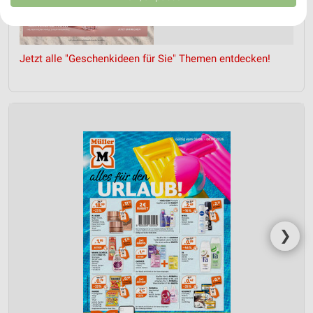
USA gesendet werden.
Ihre Einwilligung und die cookie Richtlinie gelten ausschließlich für diese
Website/App.
Partnerliste anzeigen (1 IAB-Anbieter)
Jetzt alle "Geschenkideen für Sie" Themen entdecken!
Wir nutzen Ihre Daten für folgende Zwecke:
IAB-Verarbeitungszwecke:
Speichern von oder Zugriff auf Informationen
auf einem Endgerät
Verwendung reduzierter Daten zur Auswahl von
Werbeanzeigen
Erstellung von Profilen für personalisierte
Werbung
Verwendung von Profilen zur Auswahl
❯
personalisierter Werbung
Erstellung von Profilen zur Personalisierung
von Inhalten
Verwendung von Profilen zur Auswahl