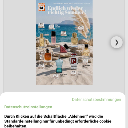
❯
Datenschutzbestimmungen
Müller Prospekt für Neustadt (Aisch) ab
Datenschutzeinstellungen
Mo. den 03.08.
Durch Klicken auf die Schaltfläche „Ablehnen“ wird die
Parfümerie Highlights
Standardeinstellung nur für unbedingt erforderliche cookie
beibehalten.