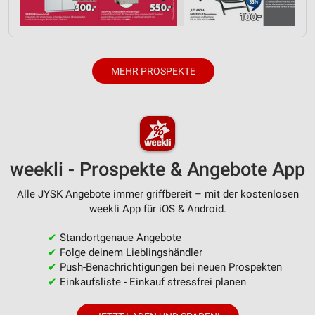
Verwendung reduzierter Daten zur Auswahl von
Inhalten
IAB-Besonderheiten:
MEHR PROSPEKTE
Verwendung genauer Standortdaten
Geräte anhand von aktiv angeforderten
Informationen identifizieren
Nicht-IAB-Verarbeitungszwecke:
weekli - Prospekte & Angebote App
Notwendig
Alle JYSK Angebote immer griffbereit – mit der kostenlosen
Performance
weekli App für iOS & Android.
Funktional
✔
Standortgenaue Angebote
✔
Folge deinem Lieblingshändler
Werbung
✔
Push-Benachrichtigungen bei neuen Prospekten
✔
Einkaufsliste - Einkauf stressfrei planen