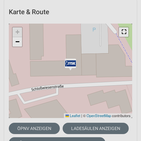
Karte & Route
+
⛶
−
Leaflet
|
©
OpenStreetMap
contributors
ÖPNV ANZEIGEN
LADESÄULEN ANZEIGEN