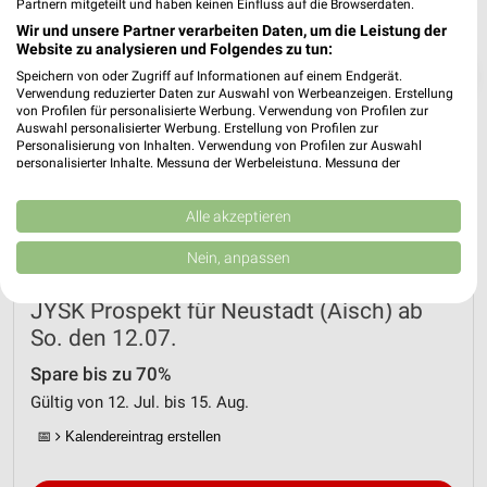
Partnern mitgeteilt und haben keinen Einfluss auf die Browserdaten.
Wir und unsere Partner verarbeiten Daten, um die Leistung der
Website zu analysieren und Folgendes zu tun:
❯
Speichern von oder Zugriff auf Informationen auf einem Endgerät.
Verwendung reduzierter Daten zur Auswahl von Werbeanzeigen. Erstellung
von Profilen für personalisierte Werbung. Verwendung von Profilen zur
Auswahl personalisierter Werbung. Erstellung von Profilen zur
Personalisierung von Inhalten. Verwendung von Profilen zur Auswahl
personalisierter Inhalte. Messung der Werbeleistung. Messung der
Performance von Inhalten. Analyse von Zielgruppen durch Statistiken oder
Kombinationen von Daten aus verschiedenen Quellen. Entwicklung und
Verbesserung der Angebote. Verwendung reduzierter Daten zur Auswahl
Alle akzeptieren
von Inhalten.
Daten können außerhalb der Europäischen Union weitergegeben und in die
Nein, anpassen
USA gesendet werden.
Ihre Einwilligung und die cookie Richtlinie gelten ausschließlich für diese
JYSK Prospekt für Neustadt (Aisch) ab
Website/App.
So. den 12.07.
Partnerliste anzeigen (1 IAB-Anbieter)
Wir nutzen Ihre Daten für folgende Zwecke:
Spare bis zu 70%
IAB-Verarbeitungszwecke:
Gültig von 12. Jul. bis 15. Aug.
Speichern von oder Zugriff auf Informationen
📅
Kalendereintrag erstellen
auf einem Endgerät