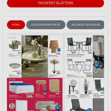
Verwendung reduzierter Daten zur Auswahl von
PROSPEKT BLÄTTERN
Werbeanzeigen
Erstellung von Profilen für personalisierte
Werbung
MÖBEL
GESCHENKIDEEN FÜR SIE
WELLNESS FÜR ZUHAUSE
Verwendung von Profilen zur Auswahl
personalisierter Werbung
Erstellung von Profilen zur Personalisierung
von Inhalten
Verwendung von Profilen zur Auswahl
personalisierter Inhalte
Messung der Werbeleistung
Messung der Performance von Inhalten
Analyse von Zielgruppen durch Statistiken oder
Kombinationen von Daten aus verschiedenen
Quellen
Entwicklung und Verbesserung der Angebote