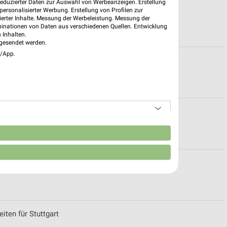
reduzierter Daten zur Auswahl von Werbeanzeigen. Erstellung
ür Geislingen
ersonalisierter Werbung. Erstellung von Profilen zur
ierter Inhalte. Messung der Werbeleistung. Messung der
binationen von Daten aus verschiedenen Quellen. Entwicklung
 Inhalten.
gesendet werden.
e/App.
uttlingen
zeiten für Freudenstadt
n
oten für Villingen-Schwenningen
iten für Stuttgart