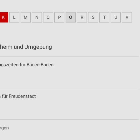
K
L
M
N
O
P
Q
R
S
T
U
V
algheim und Umgebung
ngszeiten für Baden-Baden
n für Freudenstadt
ngen