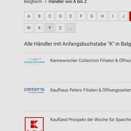
Balgheim
Händler von A bis Z
A
B
C
D
E
F
G
H
I
J
W
X
Y
Z
...
Alle Händler mit Anfangsbuchstabe "K" in B
Kannewischer Collection Filialen & Öffnu
Kaufhaus Peters Filialen & Öffnungszeite
Kaufland Prospekt der Woche für Spaichi