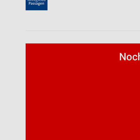
Messung der Werbeleistung
Messung der Performance von Inhalten
Analyse von Zielgruppen durch Statistiken oder Kombinationen 
Quellen
Entwicklung und Verbesserung der Angebote
Noch
Verwendung reduzierter Daten zur Auswahl von Inhalten
IAB-Besonderheiten:
Verwendung genauer Standortdaten
Geräte anhand von aktiv angeforderten Informationen identifizie
Nicht-IAB-Verarbeitungszwecke:
Notwendig
Performance
Funktional