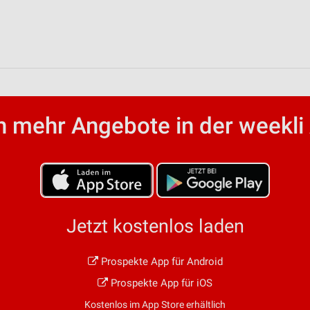
von Daten aus verschiedenen
 mehr Angebote in der weekli
ren
Jetzt kostenlos laden
Prospekte App für Android
Prospekte App für iOS
Kostenlos im App Store erhältlich