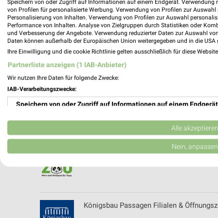
Speichern von oder Zugriff auf Informationen auf einem Endgerät. Verwendung 
Kleider Müller Filialen & Öffnungszeiten f
von Profilen für personalisierte Werbung. Verwendung von Profilen zur Auswahl p
Personalisierung von Inhalten. Verwendung von Profilen zur Auswahl personalis
Performance von Inhalten. Analyse von Zielgruppen durch Statistiken oder Kom
und Verbesserung der Angebote. Verwendung reduzierter Daten zur Auswahl von
Daten können außerhalb der Europäischen Union weitergegeben und in die USA 
Ihre Einwilligung und die cookie Richtlinie gelten ausschließlich für diese Websit
Kochlöffel Filialen & Öffnungszeiten für T
Partnerliste anzeigen (1 IAB-Anbieter)
Wir nutzen Ihre Daten für folgende Zwecke:
IAB-Verarbeitungszwecke:
Speichern von oder Zugriff auf Informationen auf einem Endgerät
KURZ-Elektro-Zentrum Filialen & Öffnungs
Verwendung reduzierter Daten zur Auswahl von Werbeanzeigen
Alle akzeptiere
Erstellung von Profilen für personalisierte Werbung
Nein, anpassen
Kölle Zoo - aktueller Prospekt mit Angeb
Verwendung von Profilen zur Auswahl personalisierter Werbung
Erstellung von Profilen zur Personalisierung von Inhalten
Verwendung von Profilen zur Auswahl personalisierter Inhalte
Königsbau Passagen Filialen & Öffnungsze