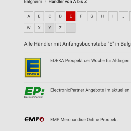
Balgheim
Händler von A bis Z
A
B
C
D
E
F
G
H
I
J
W
X
Y
Z
...
Alle Händler mit Anfangsbuchstabe "E" in B
EDEKA Prospekt der Woche für Aldingen
ElectronicPartner Angebote im aktuellen 
EMP Merchandise Online Prospekt