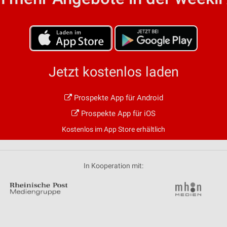
von Daten aus verschiedenen
Jetzt kostenlos laden
Prospekte App für Android
ren
Prospekte App für iOS
Kostenlos im App Store erhältlich
In Kooperation mit: