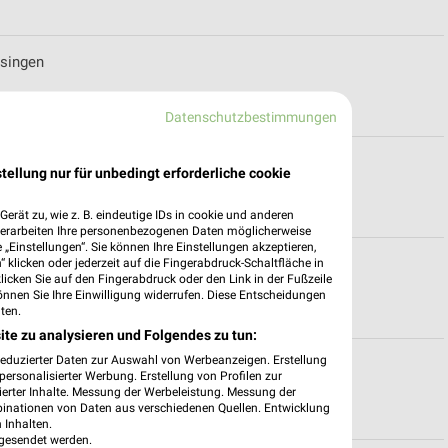
ssingen
Datenschutzbestimmungen
t für Rottweil
tellung nur für unbedingt erforderliche cookie
erät zu, wie z. B. eindeutige IDs in cookie und anderen
verarbeiten Ihre personenbezogenen Daten möglicherweise
„Einstellungen“. Sie können Ihre Einstellungen akzeptieren,
 klicken oder jederzeit auf die Fingerabdruck-Schaltfläche in
spekt für Tuttlingen
klicken Sie auf den Fingerabdruck oder den Link in der Fußzeile
önnen Sie Ihre Einwilligung widerrufen. Diese Entscheidungen
ten.
ite zu analysieren und Folgendes zu tun:
reduzierter Daten zur Auswahl von Werbeanzeigen. Erstellung
e
ersonalisierter Werbung. Erstellung von Profilen zur
ierter Inhalte. Messung der Werbeleistung. Messung der
binationen von Daten aus verschiedenen Quellen. Entwicklung
 Inhalten.
gesendet werden.