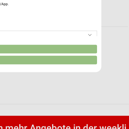
e/App.
ttlingen
r Singen
n
 mehr Angebote in der weekli