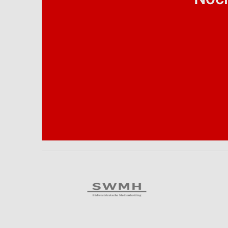
Analyse von Zielgruppen durch Statistiken oder Kombinationen 
Quellen
Entwicklung und Verbesserung der Angebote
Verwendung reduzierter Daten zur Auswahl von Inhalten
IAB-Besonderheiten:
Verwendung genauer Standortdaten
Geräte anhand von aktiv angeforderten Informationen identifizie
Nicht-IAB-Verarbeitungszwecke:
Notwendig
Performance
Funktional
Werbung