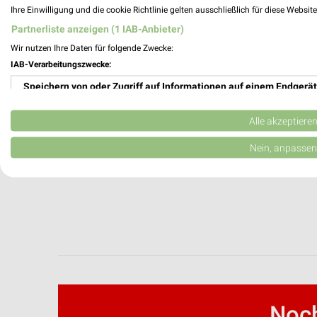
Ihre Einwilligung und die cookie Richtlinie gelten ausschließlich für diese Websit
EuroShop Filialen & Öffnungszeiten für Tu
Partnerliste anzeigen (1 IAB-Anbieter)
Wir nutzen Ihre Daten für folgende Zwecke:
IAB-Verarbeitungszwecke:
expert Angebote im aktuellen Prospekt fü
Speichern von oder Zugriff auf Informationen auf einem Endgerät
Verwendung reduzierter Daten zur Auswahl von Werbeanzeigen
Alle akzeptiere
Erstellung von Profilen für personalisierte Werbung
Nein, anpassen
Verwendung von Profilen zur Auswahl personalisierter Werbung
Erstellung von Profilen zur Personalisierung von Inhalten
Verwendung von Profilen zur Auswahl personalisierter Inhalte
Messung der Werbeleistung
Messung der Performance von Inhalten
Noch