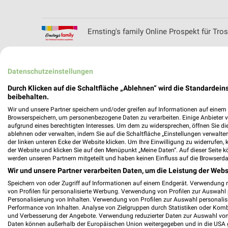
Ernsting's family Online Prospekt für Tro
Datenschutzeinstellungen
EURONICS Angebote im aktuellen Prospek
Durch Klicken auf die Schaltfläche „Ablehnen“ wird die Standardeins
beibehalten.
Wir und unsere Partner speichern und/oder greifen auf Informationen auf einem G
Browserspeichern, um personenbezogene Daten zu verarbeiten. Einige Anbieter 
aufgrund eines berechtigten Interesses. Um dem zu widersprechen, öffnen Sie die 
ablehnen oder verwalten, indem Sie auf die Schaltfläche „Einstellungen verwalten“
EURONICS XXL Angebote im aktuellen Pro
der linken unteren Ecke der Website klicken. Um Ihre Einwilligung zu widerrufen, 
der Website und klicken Sie auf den Menüpunkt „Meine Daten“. Auf dieser Seite k
werden unseren Partnern mitgeteilt und haben keinen Einfluss auf die Browserda
Wir und unsere Partner verarbeiten Daten, um die Leistung der Webs
Speichern von oder Zugriff auf Informationen auf einem Endgerät. Verwendung 
europa apotheek Prospekte und Angebot
von Profilen für personalisierte Werbung. Verwendung von Profilen zur Auswahl p
Personalisierung von Inhalten. Verwendung von Profilen zur Auswahl personalis
Performance von Inhalten. Analyse von Zielgruppen durch Statistiken oder Kom
und Verbesserung der Angebote. Verwendung reduzierter Daten zur Auswahl von
Daten können außerhalb der Europäischen Union weitergegeben und in die USA 