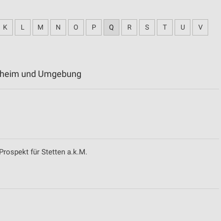
K
L
M
N
O
P
Q
R
S
T
U
V
algheim und Umgebung
Prospekt für Stetten a.k.M.