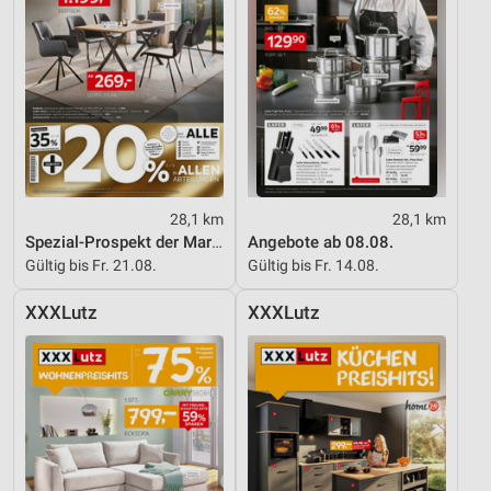
Verwendung von Profilen zur Auswahl
personalisierter Werbung
Erstellung von Profilen zur Personalisierung
von Inhalten
Verwendung von Profilen zur Auswahl
personalisierter Inhalte
28,1 km
28,1 km
Messung der Werbeleistung
Spezial-Prospekt der Marken
Angebote ab 08.08.
Messung der Performance von Inhalten
Gültig bis Fr. 21.08.
Gültig bis Fr. 14.08.
Analyse von Zielgruppen durch Statistiken oder
XXXLutz
XXXLutz
Kombinationen von Daten aus verschiedenen
Quellen
Entwicklung und Verbesserung der Angebote
Verwendung reduzierter Daten zur Auswahl von
Inhalten