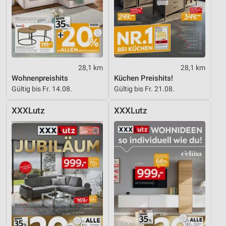
IAB-Besonderheiten:
Verwendung genauer Standortdaten
Geräte anhand von aktiv angeforderten
Informationen identifizieren
Nicht-IAB-Verarbeitungszwecke:
28,1 km
28,1 km
Notwendig
Wohnenpreishits
Küchen Preishits!
Gültig bis Fr. 14.08.
Gültig bis Fr. 21.08.
Performance
XXXLutz
XXXLutz
Funktional
Werbung