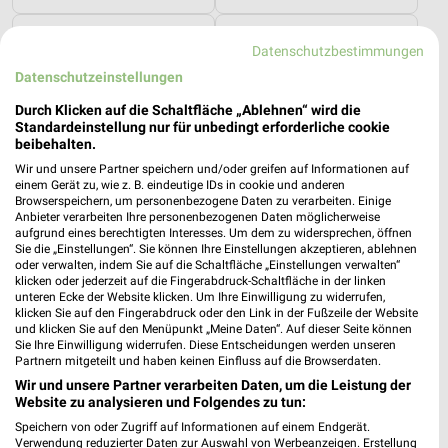
Kaufland
Thomas Philipps
Datenschutzbestimmungen
Datenschutzeinstellungen
Durch Klicken auf die Schaltfläche „Ablehnen“ wird die
Standardeinstellung nur für unbedingt erforderliche cookie
beibehalten.
Wir und unsere Partner speichern und/oder greifen auf Informationen auf
einem Gerät zu, wie z. B. eindeutige IDs in cookie und anderen
Browserspeichern, um personenbezogene Daten zu verarbeiten. Einige
Anbieter verarbeiten Ihre personenbezogenen Daten möglicherweise
aufgrund eines berechtigten Interesses. Um dem zu widersprechen, öffnen
Sie die „Einstellungen“. Sie können Ihre Einstellungen akzeptieren, ablehnen
oder verwalten, indem Sie auf die Schaltfläche „Einstellungen verwalten“
klicken oder jederzeit auf die Fingerabdruck-Schaltfläche in der linken
unteren Ecke der Website klicken. Um Ihre Einwilligung zu widerrufen,
klicken Sie auf den Fingerabdruck oder den Link in der Fußzeile der Website
und klicken Sie auf den Menüpunkt „Meine Daten“. Auf dieser Seite können
1,3 km
1 km
Sie Ihre Einwilligung widerrufen. Diese Entscheidungen werden unseren
Angebote ab 06.08.
Angebote ab 10.08.
Partnern mitgeteilt und haben keinen Einfluss auf die Browserdaten.
Gültig bis Mi. 12.08.
Gültig bis Sa. 15.08.
Wir und unsere Partner verarbeiten Daten, um die Leistung der
Website zu analysieren und Folgendes zu tun:
XXXLutz
XXXLutz
Speichern von oder Zugriff auf Informationen auf einem Endgerät.
Verwendung reduzierter Daten zur Auswahl von Werbeanzeigen. Erstellung